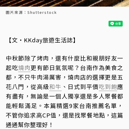
圖片來源：Shutterstock
【文・KKday旅遊生活誌】
中秋節除了烤肉，還有什麼比和親朋好友一
起吃
燒肉
更有節日氣氛呢？台南作為美食之
都，不只牛肉湯厲害，燒肉店的選擇更是五
花八門，從高級
和牛
、日式到平價
吃到飽
應
有盡有，無論是一個人獨享還是多人聚餐都
能輕鬆滿足。本篇精選9家台南推薦名單，
不管你追求高CP值，還是找聚餐地點，這篇
通通幫你整理好！