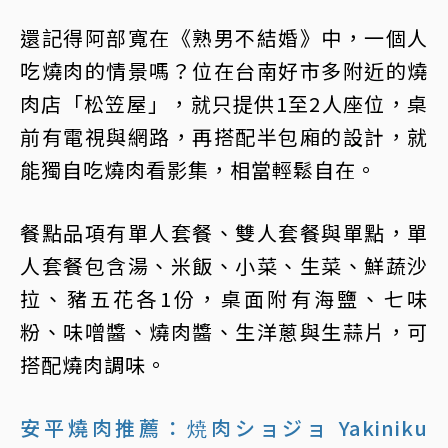
還記得阿部寬在《熟男不結婚》中，一個人
吃燒肉的情景嗎？位在台南好市多附近的燒
肉店「松笠屋」，就只提供1至2人座位，桌
前有電視與網路，再搭配半包廂的設計，就
能獨自吃燒肉看影集，相當輕鬆自在。
餐點品項有單人套餐、雙人套餐與單點，單
人套餐包含湯、米飯、小菜、生菜、鮮蔬沙
拉、豬五花各1份，桌面附有海鹽、七味
粉、味噌醬、燒肉醬、生洋蔥與生蒜片，可
搭配燒肉調味。
安平燒肉推薦：焼肉ショジョ Yakiniku