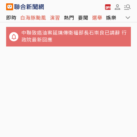
中聯致癌油案延燒傳衛福部長石崇良已請辭 行
即時
白海豚颱風
演習
熱門
要聞
選舉
娛樂
運動
政院最新回應
包租代管變龐式騙局…兆基前董座涉吞7億狂
買愛馬仕 李建成送北檢畫面曝光
郭書瑤認了「有金主」 街頭解放側胸曲線全見
客