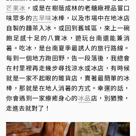
芒果冰
，或是在樹蔭成林的老糖廠裡品嘗口
味眾多的
古早味
冰棒，以及市場中在地冰店
自製的麵茶入冰。或回到舊城區，來上一碗
飽足感十足的八寶冰，遊玩台南還能兼消
暑。吃冰，是台南夏季最誘人的旅行路線。
每到一個地方跑田野，告一段落後，我總會
在村里裡再走幾步尋找涼水或冰店，有時候
就是一家不起眼的雜貨店，賣著最簡單的冰
棒，那就是在地人消暑的方式。幸運的話，
你會遇到一家療癒身心的
冰品
店，別猶豫，
走進去就對了！