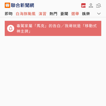
毒駕家屬「馬克」的告白／我哥就是「移動式
即時
白海豚颱風
演習
熱門
要聞
選舉
娛樂
運動
神主牌」
結婚基金全賠光！準新娘借錢拚翻本輸慘 崩潰
想悔婚：放男友自由
父神隱母離家…澎湖兄姐照顧弟妹共13人擠4
坪陋室 衛福部說話了