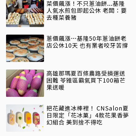
菜價飆漲！不只蔥油餅...基隆
人氣水煎包即起公休 老闆：要
去種菜養豬
蔥價飆漲…基隆50年蔥油餅老
店公休10天 也有業者咬牙苦撐
高雄那瑪夏百條農路受損運送
困難 苓雅區霸氣買下100箱芒
果送暖
把花藏進冰棒裡！ CNSalon夏
日限定「花冰菓」4款花果香夢
幻組合 美到捨不得吃