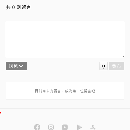
共
則留言
0
規範
發布