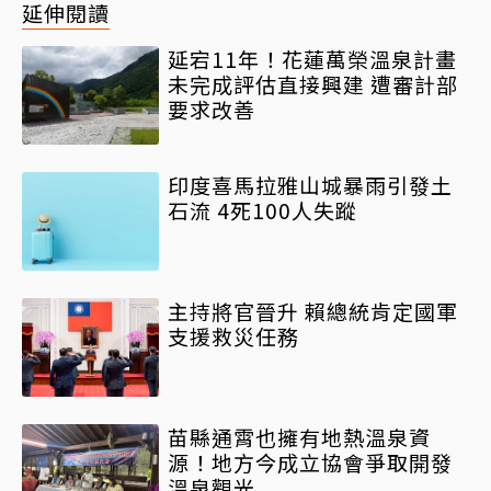
延伸閱讀
延宕11年！花蓮萬榮溫泉計畫
未完成評估直接興建 遭審計部
要求改善
印度喜馬拉雅山城暴雨引發土
石流 4死100人失蹤
主持將官晉升 賴總統肯定國軍
支援救災任務
苗縣通霄也擁有地熱溫泉資
源！地方今成立協會爭取開發
溫泉觀光