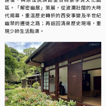
區。「解密幽居」策展，從波瀾壯闊的大時
代揭幕，重溫歷史轉折的西安事變及半世紀
幽禁的遷徙之路；再返回清泉歷史現場，重
現少帥生活點滴。