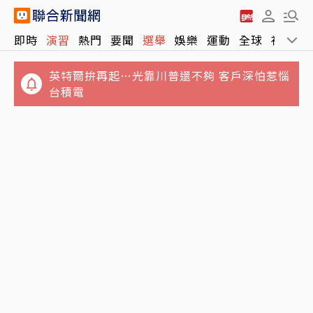
英特爾拚再起…光靠川普還不夠 客戶深怕惹惱
即時
演習
熱門
要聞
選舉
娛樂
運動
全球
社會
台積電
隱約見內褲…超辣女遊客穿「透視裙」遊古蹟
導覽員拒入全網讚翻