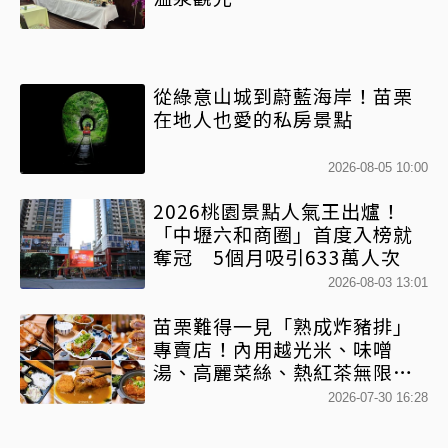
從綠意山城到蔚藍海岸！苗栗
在地人也愛的私房景點
2026-08-05 10:00
2026桃園景點人氣王出爐！
「中壢六和商圈」首度入榜就
奪冠 5個月吸引633萬人次
2026-08-03 13:01
苗栗難得一見「熟成炸豬排」
專賣店！內用越光米、味噌
湯、高麗菜絲、熱紅茶無限享
用
2026-07-30 16:28