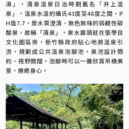
湯」，清泉溫泉日治時期舊名「井上溫
泉」，溫泉水溫約攝氏43度至48度之間，P
H值7.7，是水質澄清、無色無味的弱鹼性碳
酸泉，故稱「清泉」。泉水露頭就在張學良
文化園區旁，新竹縣政府貼心地將溫泉引
流，規劃成公共溫泉泡腳池，泉池設計簡
約、視野開闊，泡腳時可以一邊欣賞吊橋美
景，療癒身心。