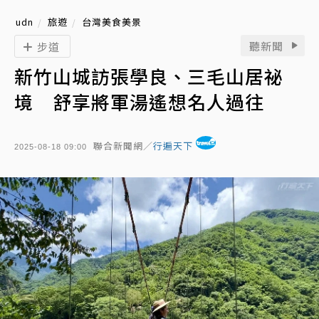
udn
旅遊
台灣美食美景
聽新聞
步道
新竹山城訪張學良、三毛山居祕
境 舒享將軍湯遙想名人過往
聯合新聞網／
行遍天下
2025-08-18 09:00