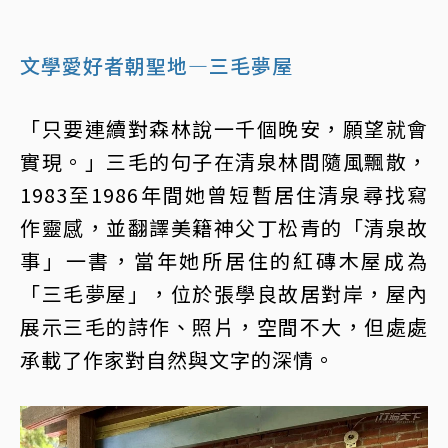
文學愛好者朝聖地—三毛夢屋
「只要連續對森林說一千個晚安，願望就會
實現。」三毛的句子在清泉林間隨風飄散，
1983至1986年間她曾短暫居住清泉尋找寫
作靈感，並翻譯美籍神父丁松青的「清泉故
事」一書，當年她所居住的紅磚木屋成為
「三毛夢屋」，位於張學良故居對岸，屋內
展示三毛的詩作、照片，空間不大，但處處
承載了作家對自然與文字的深情。