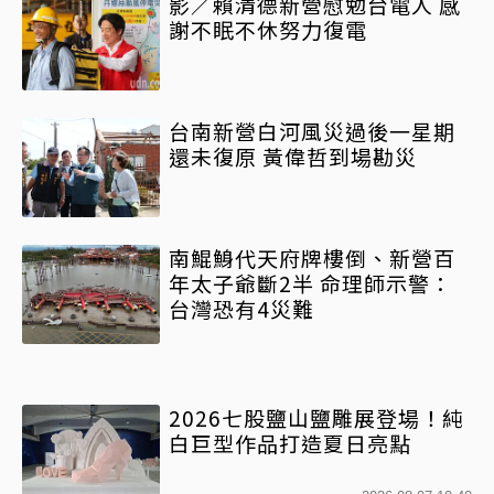
影／賴清德新營慰勉台電人 感
謝不眠不休努力復電
台南新營白河風災過後一星期
還未復原 黃偉哲到場勘災
南鯤鯓代天府牌樓倒、新營百
年太子爺斷2半 命理師示警：
台灣恐有4災難
2026七股鹽山鹽雕展登場！純
白巨型作品打造夏日亮點