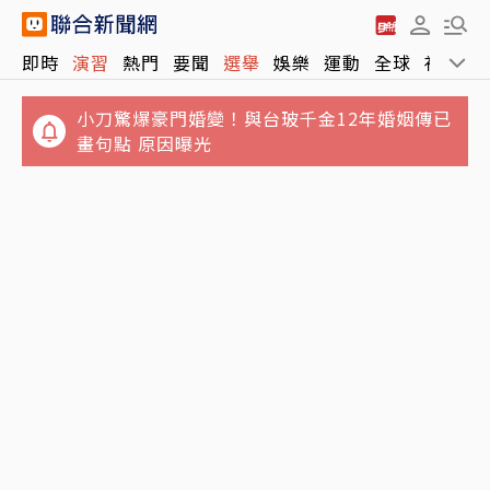
小刀驚爆豪門婚變！與台玻千金12年婚姻傳已
即時
演習
熱門
要聞
選舉
娛樂
運動
全球
社會
畫句點 原因曝光
你敢投資嗎？18歲少年花5萬「囤貨20條記憶
體」 拚15年後5倍賣出
中部地區國中新生暑輔失控！「折斷掃把刺
眼」女老師受重傷恐失明