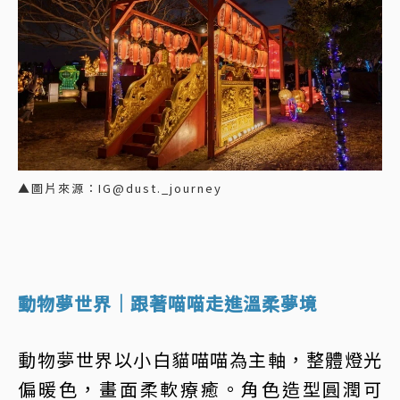
▲圖片來源：IG@dust._journey
動物夢世界｜跟著喵喵走進溫柔夢境
動物夢世界以小白貓喵喵為主軸，整體燈光
偏暖色，畫面柔軟療癒。角色造型圓潤可