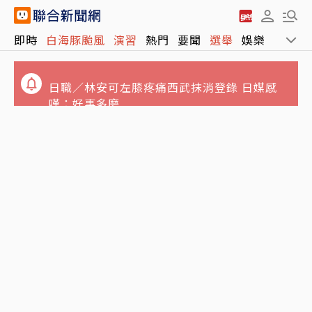
即時
白海豚颱風
演習
熱門
要聞
選舉
娛樂
運動
日職／林安可左膝疼痛西武抹消登錄 日媒感
嘆：好事多磨
又有3颱共存！16號颱風琵鷺生成 最新路徑、
政院月底拍板總預算案 明年度國防預算將創新
影響出爐
高上看1.1兆