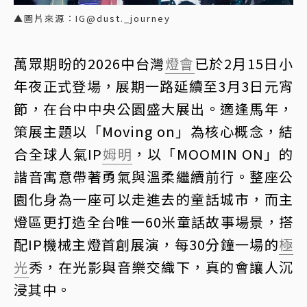
▲圖片來源：IG@dust._journey
萬眾期盼的2026中台灣
燈會
已於2月15日小
年夜正式登場，展期一路延續至3月3日元宵
節，在台中中央公園盛大展出。適逢馬年，
策展主題以「Moving on」為核心概念，結
合全球人氣IP
姆明
，以「MOOMIN ON」的
諧音寓意帶著勇氣與溫柔繼續前行。整座公
園化身為一座可以走進去的童話城市，而主
燈區更打造全台唯一60米童話故事場景，搭
配IP機械主燈首創展演，每30分鐘一場的
極
光
秀，在光影與音樂交織下，真的會讓人沉
浸其中。