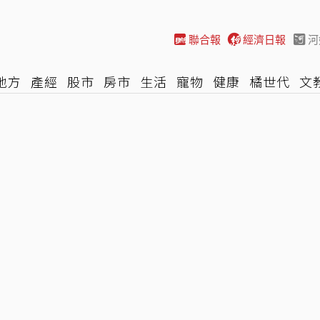
聯合報
經濟日報
河
地方
產經
股市
房市
生活
寵物
健康
橘世代
文
尚
汽車
棒球
HBL
遊戲
專題
網誌
女子漾
陽光