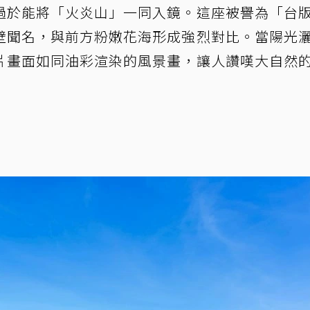
過於能將「火炎山」一同入鏡。這座被譽為「台
壁聞名，與前方粉嫩花海形成強烈對比。當陽光
片畫面如同油彩渲染的風景畫，讓人讚嘆大自然