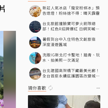
片
新莊人氣冰店「龍安粉條冰」預
告熄燈！粉絲捨不得：晴天霹靂
台北旅館撞臉寶可夢火箭隊總
部！紅色R招牌爆紅 日網笑喊：
來台灣住這間
暑假到台中入住特色文創旅宿
深度漫遊舊城
洗版IG新北打卡聖地！踏青、玩
水、拍美照一次滿足
台北建國高架橋下藏最美光廊！
全台首座永續庇護園區改變城市
角落，打造友善共融新地標
猜你喜歡