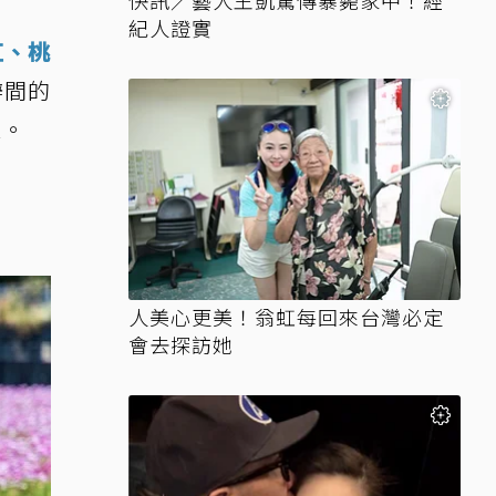
快訊／藝人王凱驚傳暴斃家中！經
紀人證實
紅、桃
瓣間的
憶。
人美心更美！翁虹每回來台灣必定
會去探訪她