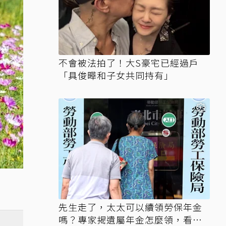
不會被法拍了！大S豪宅已經過戶
「具俊曄和子女共同持有」
先生走了，太太可以續領勞保年金
嗎？專家揭遺屬年金怎麼領，看順