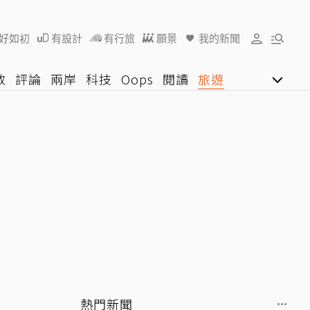
好如初
有設計
有行旅
願景
我的新聞
教
評論
兩岸
科技
Oops
閱讀
旅遊
行動
影音網
U好學
熱門新聞