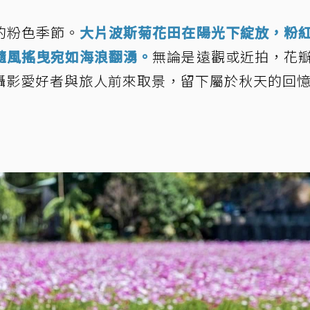
的粉色季節。
大片波斯菊花田在陽光下綻放，粉
隨風搖曳宛如海浪翻湧。
無論是遠觀或近拍，花
攝影愛好者與旅人前來取景，留下屬於秋天的回