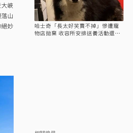
版大峽
灑落山
的絕妙
哈士奇「長太好笑賣不掉」慘遭寵
物店拋棄 收容所安排送養活動還是
沒人要