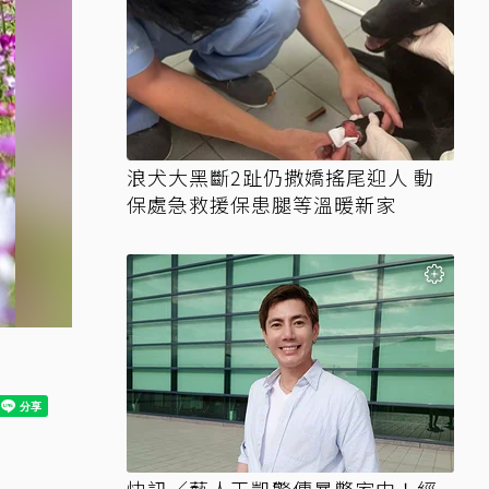
浪犬大黑斷2趾仍撒嬌搖尾迎人 動
保處急救援保患腿等溫暖新家