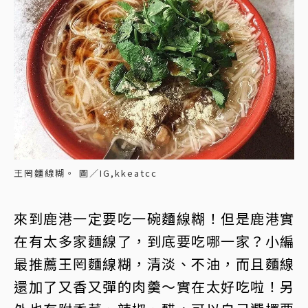
王罔麵線糊。 圖／IG,kkeatcc
來到鹿港一定要吃一碗麵線糊！但是鹿港實
在有太多家麵線了，到底要吃哪一家？小編
最推薦王罔麵線糊，清淡、不油，而且麵線
還加了又香又彈的肉羹～實在太好吃啦！另