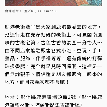
鹿港老街。 圖／IG, szuhuichiu
鹿港老街幾乎是大家到鹿港最愛去的地方，
沿途行走在充滿紅磚的老街上，可見閩南風
味的古老宅第，古色古香的氛圍十分怡人～
由不同店家進駐販售各式小吃、童玩、手工
藝品、服飾、伴手禮等等，還有傳統的打彈
珠換香腸，完全就是兒時回憶啊～這裡是一
個無論親子、情侶還是朋友都適合一起來的
地方，而且來幾次都不會膩！
地址：
彰化縣鹿港鎮埔頭街3號（彰化縣鹿
港鎮瑤林街、埔頭街歷史古蹟街區）