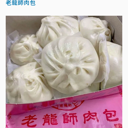
老龍師肉包