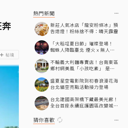
熱門新聞
狂奔
新莊人氣冰店「龍安粉條冰」預
告熄燈！粉絲捨不得：晴天霹靂
「大稻埕夏日節」璀璨登場！
蜘蛛人降臨臺北 煙火ｘ無人機
秘境
燈光秀河岸共賞
不輸義大利麵專賣店！台南東區
鄉村網美風「小孩吃素」 是一
間很美又很好吃的西式素食
盛夏星空電影院到初春浪漫花海
台北貓空亮點活動接力登場
台北建國高架橋下藏最美光廊！
全台首座永續庇護園區改變城市
角落，打造友善共融新地標
猜你喜歡