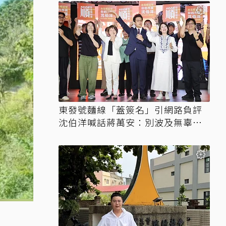
東發號麵線「蓋簽名」引網路負評
沈伯洋喊話蔣萬安：別波及無辜店
家