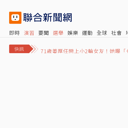
即時
演習
要聞
選舉
娛樂
運動
全球
社會
誆買BNT疫苗…律師公會前理事長狠詐
雜誌
報時光
倡議+
500輯
轉角國際
NBA
時
71歲姜厚任戀上小2輪女友！她曝「
快訊
都是台股惹的禍？兆基事件敲響2警