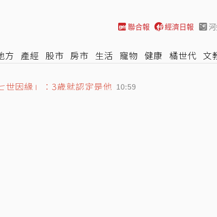
聯合報
經濟日報
河
地方
產經
股市
房市
生活
寵物
健康
橘世代
文
慈濟10億 豪宅藏158公斤黃金
尚
汽車
棒球
HBL
遊戲
專題
網誌
女子漾
陽光
11:18
七世因緣」：3歲就認定是他
10:59
鐘 中小企業當心
11:34