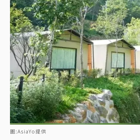
圖:AsiaYo提供