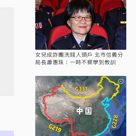
女兒成詐團洗錢人頭戶 北市信義分
局長蕭惠珠：一時不察學到教訓