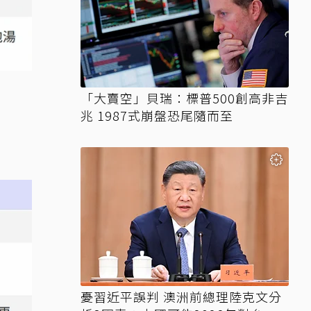
「大賣空」貝瑞：標普500創高非吉
兆 1987式崩盤恐尾隨而至
憂習近平誤判 澳洲前總理陸克文分