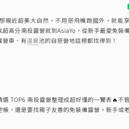
想親近超美大自然，不用搭飛機跑國外，就能
超高分南投露營就到AsiaYo，從新手最愛免裝
露營車、有
溫泉
池的自搭營地這裡都找得到！
精選 TOP6 南投露營整理成超好懂的一覽表🔥不
空帳，還是要找親子友善的免裝備露營，新手或