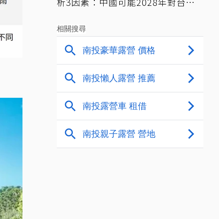
析3因素：中國可能2028年對台動
武