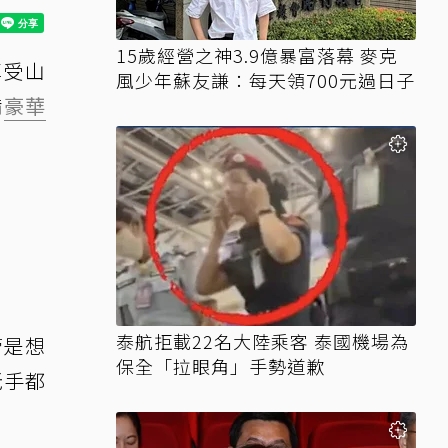
15歲經營之神3.9億暴富落幕 麥克
享受山
風少年蘇友謙：每天領700元過日子
備
豪華
泰航拒載22名大陸乘客 泰國機場為
管是想
保全「拉眼角」手勢道歉
老手都