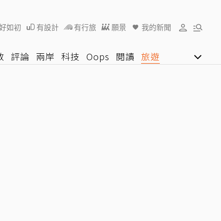
好如初
有設計
有行旅
願景
我的新聞
教
評論
兩岸
科技
Oops
閱讀
旅遊
行動
影音網
U好學