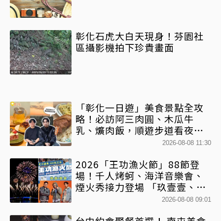
彰化石虎大白天現身！芬園社
區攝影機拍下珍貴畫面
「彰化一日遊」美食景點全攻
略！必訪阿三肉圓、木瓜牛
乳、爌肉飯，順遊步道看夜景
一次排好
2026-08-08 11:30
2026「王功漁火節」88節登
場！千人烤蚵、海洋音樂會、
煙火秀接力登場 「玖壹壹、美
秀集團開唱」
2026-08-08 09:01
台中約會聚餐首選！ 南屯美食