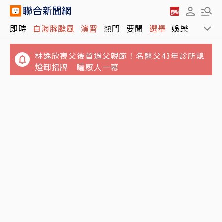
台美貿易順差上看2千億美元 川普報復3手段熱
即時
白海豚颱風
演習
熱門
要聞
選舉
娛樂
運動
身中？
林逸欣喪父後首過父親節！名醫父43年診所熄
燈卸招牌 曬感人一幕