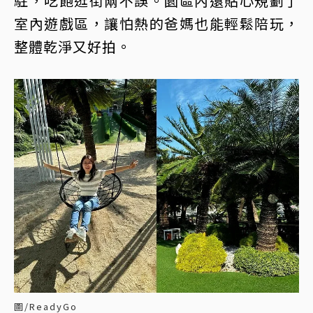
駐，吃飽逛街兩不誤。園區內還貼心規劃了
室內遊戲區，讓怕熱的爸媽也能輕鬆陪玩，
整體乾淨又好拍。
圖/ReadyGo