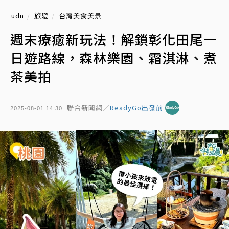
udn
旅遊
台灣美食美景
週末療癒新玩法！解鎖彰化田尾一
日遊路線，森林樂園、霜淇淋、煮
茶美拍
聯合新聞網／
ReadyGo出發前
2025-08-01 14:30