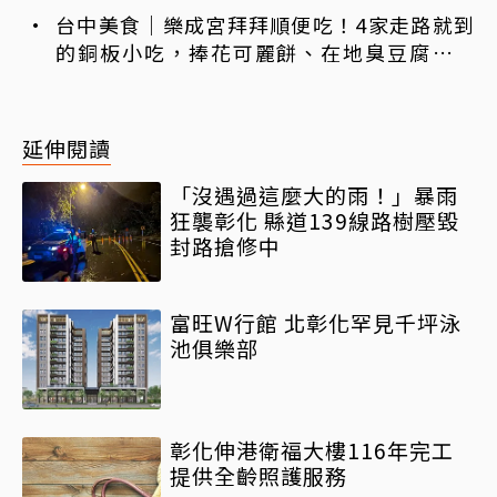
一次排好
台中美食｜樂成宮拜拜順便吃！4家走路就到
的銅板小吃，捧花可麗餅、在地臭豆腐、烤
甜甜圈一次收
延伸閱讀
「沒遇過這麼大的雨！」暴雨
狂襲彰化 縣道139線路樹壓毀
封路搶修中
富旺W行館 北彰化罕見千坪泳
池俱樂部
彰化伸港衛福大樓116年完工
提供全齡照護服務