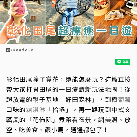
圖/ReadyGo
彰化田尾除了賞花，還能怎麼玩？這篇直接
帶大家打開田尾的一日療癒新玩法地圖！從
超放電的親子基地「好田森林」，到樹
葡萄
口味的
霜淇淋
「拾捲」，再一路玩到中式文
藝風的「花佈院」煮茶看夜景，網美照、放
空、吃美食、餵小馬，通通都包了！