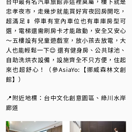
台中最有名汽車旅館非這裡莫屬，樓下就是
忠孝夜市，走幾步就能買好宵夜回房開吃，
超滿足🍢 停車有室內車位也有車庫房型可
選，電梯還需刷房卡才能啟動，安全又安心
～五樓設有兒童遊戲室，放小孩去放電，大
人也能輕鬆一下😌 還有健身房、公共球池、
自助洗烘衣設備，設施齊全不只方便，住起
來也超舒心！（參AsiaYo:【挪威森林文創
館】）
📍附近地標：台中文化創意園區、綠川水岸
廊道