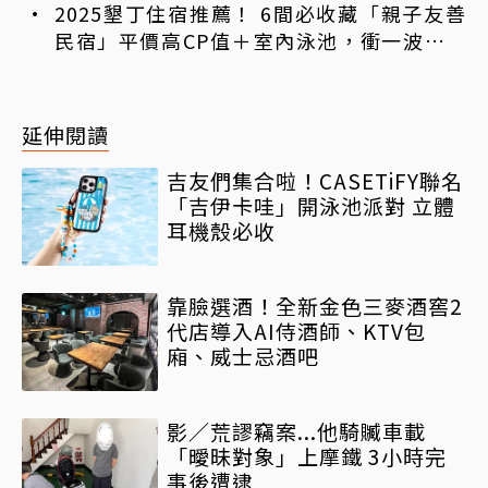
2025墾丁住宿推薦！ 6間必收藏「親子友善
民宿」平價高CP值＋室內泳池，衝一波國境
之南
延伸閱讀
吉友們集合啦！CASETiFY聯名
「吉伊卡哇」開泳池派對 立體
耳機殼必收
靠臉選酒！全新金色三麥酒窖2
代店導入AI侍酒師、KTV包
廂、威士忌酒吧
影／荒謬竊案...他騎贓車載
「曖昧對象」上摩鐵 3小時完
事後遭逮