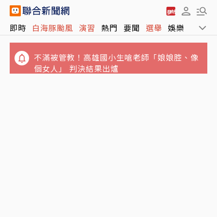
白海豚進逼北海岸…新北淡水疑出現龍捲風 榕
即時
白海豚颱風
演習
熱門
要聞
選舉
娛樂
運動
樹遭連根拔起
不滿被管教！高雄國小生嗆老師「娘娘腔、像
個女人」 判決結果出爐
小孩照顧小孩…澎湖傳嚴重兒童棄養「8幼童
擠4坪房」父母只為領補助