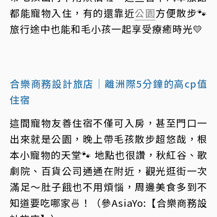
都能寵物入住，有的還靠近
公園
方便散步🐾
旅行途中也能和毛小孩一起享受療癒時光💛
合樂商務設計旅店｜離洲際5分鐘的高cp值
住宿
這間寵物友善住宿不僅可入房，甚至門口一
出來就是公園，晚上帶毛孩散步超悠哉，根
本小寵物的天堂🐾 地點也很讚，秋紅谷、歌
劇院、百貨公司通通在附近，觀光逛街一次
滿足～肚子餓也不用煩惱，周邊美食多到不
知道要吃哪家🍜！（參AsiaYo:【合樂商務設