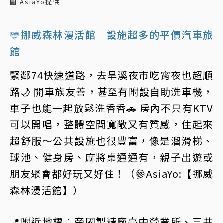
圖:AsiaYo提供
🩵挪威森林漫活館｜設施超多的平價汽車旅
館
緊鄰74快速道路，去旱溪夜市吃宵夜也超順
路🌙 開車族友善，甚至有附設自助洗車機，
車子也能一起放鬆洗香香🚗 房內不只有KTV
可以開唱，整體空間寬敞又有質感，住起來
超舒服～公共設施也很豐富，像是溜滑梯、
球池、健身房、麻將桌通通有，親子出遊或
朋友聚會都好玩又好住！（參AsiaYo:【挪威
森林漫活館】）
📍附近地標：帝國製糖廠臺中營業所、三井