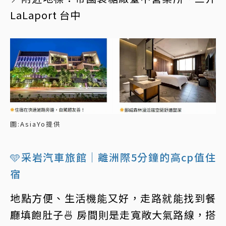
LaLaport 台中
圖:AsiaYo提供
🩵采岩汽車旅館｜離洲際5分鐘的高cp值住
宿
地點方便、生活機能又好，走路就能找到餐
廳填飽肚子🍜 房間則是走寬敞大氣路線，搭