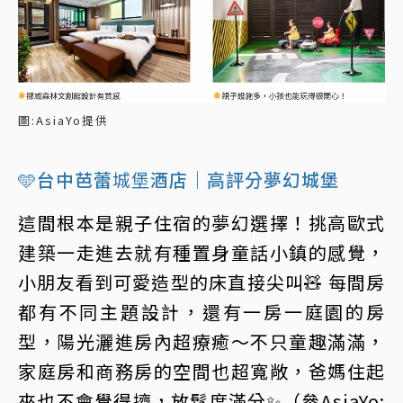
圖:AsiaYo提供
🩵台中芭蕾
城堡
酒店｜高評分夢幻城堡
這間根本是親子住宿的夢幻選擇！挑高歐式
建築一走進去就有種置身童話小鎮的感覺，
小朋友看到可愛造型的床直接尖叫🧸 每間房
都有不同主題設計，還有一房一庭園的房
型，陽光灑進房內超療癒～不只童趣滿滿，
家庭房和商務房的空間也超寬敞，爸媽住起
來也不會覺得擠，放鬆度滿分✨（參AsiaYo: