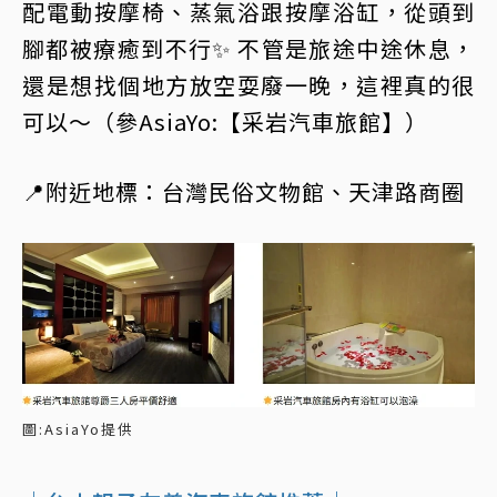
配電動按摩椅、蒸氣浴跟按摩浴缸，從頭到
腳都被療癒到不行✨ 不管是旅途中途休息，
還是想找個地方放空耍廢一晚，這裡真的很
可以～（參AsiaYo:【采岩汽車旅館】）
📍附近地標：台灣民俗文物館、天津路商圈
圖:AsiaYo提供