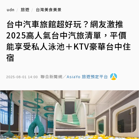
udn
旅遊
台灣美食美景
台中汽車旅館超好玩？網友激推
2025高人氣台中汽旅清單，平價
能享受私人泳池＋KTV豪華台中住
宿
聯合新聞網／
AsiaYo 旅遊預定平台
2025-08-01 14:00