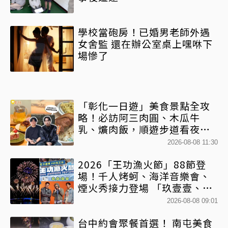
學校當砲房！已婚男老師外遇
女舍監 還在辦公室桌上嘿咻下
場慘了
「彰化一日遊」美食景點全攻
略！必訪阿三肉圓、木瓜牛
乳、爌肉飯，順遊步道看夜景
一次排好
2026-08-08 11:30
2026「王功漁火節」88節登
場！千人烤蚵、海洋音樂會、
煙火秀接力登場 「玖壹壹、美
秀集團開唱」
2026-08-08 09:01
台中約會聚餐首選！ 南屯美食