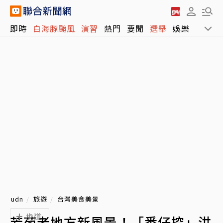
即時
白海豚颱風
演習
熱門
要聞
選舉
娛樂
運動
udn
旅遊
台灣美食美景
步道
芳苑老地方新風景！「番仔挖」洪