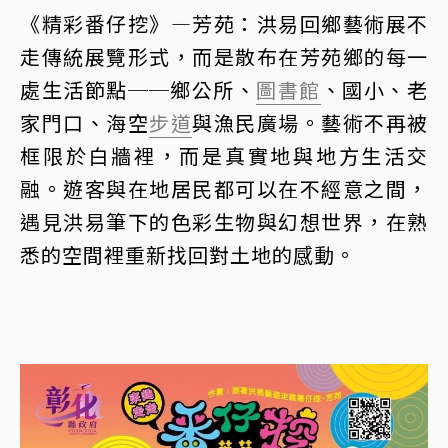
《精彩番仔挖》—芳苑：洪易回鄉藝術展不
走傳統展覽形式，而是散布在芳苑鄉的每一
處生活節點──鄉公所、
圖書館
、國小、老
家門口、海空
步道
與漁民廣場。藝術不再被
框限於白牆裡，而是真實地與地方生活交
融。遊客與在地居民都可以在不經意之間，
遇見洪易筆下的色彩生物與幻想世界，在熟
悉的空間裡重新找回對土地的感動。