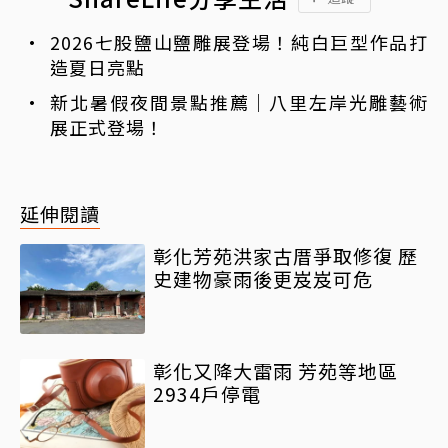
2026七股鹽山鹽雕展登場！純白巨型作品打
造夏日亮點
新北暑假夜間景點推薦｜八里左岸光雕藝術
展正式登場！
延伸閱讀
彰化芳苑洪家古厝爭取修復 歷
史建物豪雨後更岌岌可危
彰化又降大雷雨 芳苑等地區
2934戶停電