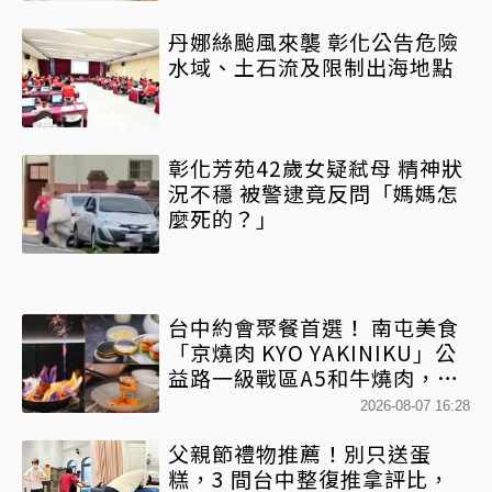
丹娜絲颱風來襲 彰化公告危險
水域、土石流及限制出海地點
彰化芳苑42歲女疑弒母 精神狀
況不穩 被警逮竟反問「媽媽怎
麼死的？」
台中約會聚餐首選！ 南屯美食
「京燒肉 KYO YAKINIKU」公
益路一級戰區A5和牛燒肉，京
平雙人套餐全程專人代烤
2026-08-07 16:28
父親節禮物推薦！別只送蛋
糕，3 間台中整復推拿評比，