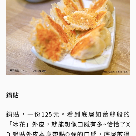
鍋貼
鍋貼，一份125元。看到底層如蕾絲般的
「冰花」外皮，就能想像口感有多~恰恰了X
D 鍋貼外皮本身帶點Q彈的口感，底層煎得