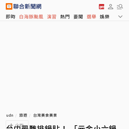
即時
白海豚颱風
演習
熱門
要聞
選舉
娛樂
運動
udn
旅遊
台灣美食美景
小吃
台中最難排鍋貼！ 「元金小六鍋