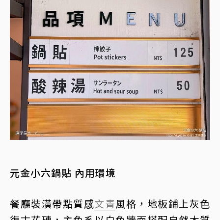
元金小六鍋貼 內用環境
餐廳裝潢帶點質感
文青
風格，地板鋪上灰色
復古花磚，主色系以白色牆面搭配自然木質