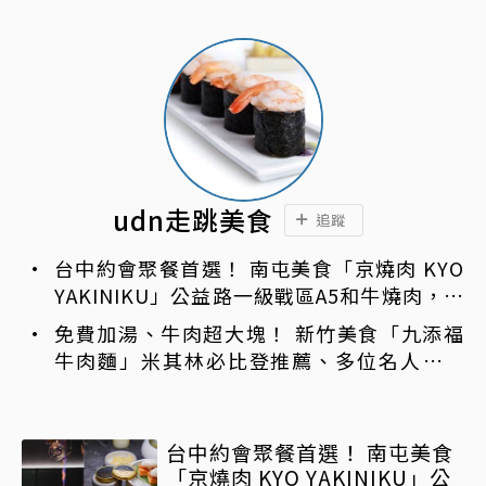
udn走跳美食
追蹤
台中約會聚餐首選！ 南屯美食「京燒肉 KYO
YAKINIKU」公益路一級戰區A5和牛燒肉，京
平雙人套餐全程專人代烤
免費加湯、牛肉超大塊！ 新竹美食「九添福
牛肉麵」米其林必比登推薦、多位名人都朝
聖過
台中約會聚餐首選！ 南屯美食
「京燒肉 KYO YAKINIKU」公