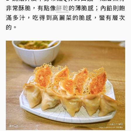
非常酥脆，有點像
餅乾
的薄脆感；內餡則飽
滿多汁，吃得到高麗菜的脆感，蠻有層次
的。