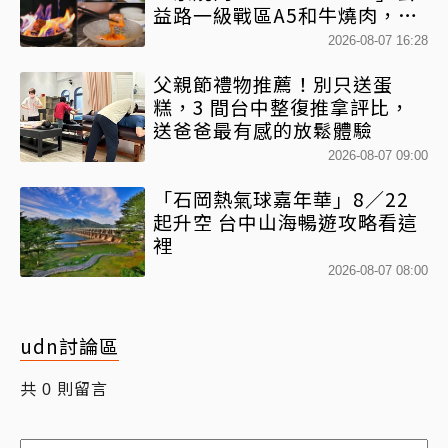
益路一級戰區A5和牛燒肉，京
平雙人套餐全程專人代烤
2026-08-07 16:28
父親節禮物推薦！別只送蛋
糕，3 間台中整復推拿評比，
送爸爸最有感的放鬆體驗
2026-08-07 09:00
「石岡熱氣球嘉年華」8／22
起升空 台中山海暢遊攻略看這
裡
2026-08-07 08:00
udn討論區
共
則留言
0