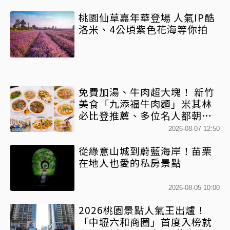
桃園仙草嘉年華登場 人氣IP酷
洛米、4公頃紫色花海等你拍
免費加湯、牛肉超大塊！ 新竹
美食「九添福牛肉麵」米其林
必比登推薦、多位名人都朝聖
過
2026-08-07 12:50
從綠意山城到蔚藍海岸！苗栗
在地人也愛的私房景點
2026-08-05 10:00
2026桃園景點人氣王出爐！
「中壢六和商圈」首度入榜就