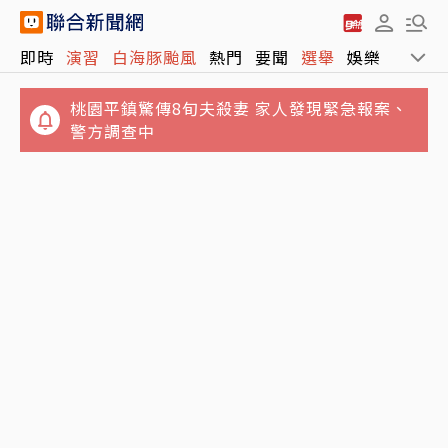
即時
演習
白海豚颱風
熱門
要聞
選舉
娛樂
運動
桃園平鎮驚傳8旬夫殺妻 家人發現緊急報案、
警方調查中
傳因中聯致癌油案請辭？姜至剛照常主持內部
會議 不回應去留問題