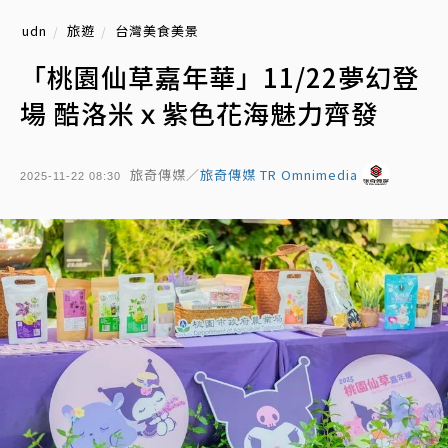
udn
旅遊
台灣美食美景
「桃園仙草嘉年華」11/22夢幻登
場 酷洛米ｘ紫色花海魅力齊發
旅奇傳媒／
旅奇傳媒 TR Omnimedia
2025-11-22 08:30