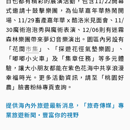
日也都有精彩的展演活動，包含11/22開幕
式邀請十鼓擊樂團，為仙草嘉年華熱鬧開
場、11/29畜產嘉年華ｘ酷洛米見面會、11/
30魔術泡泡秀與魔術表演、12/06則有迷霧
森林樂團帶來夢幻音樂演出。園區內另設有
「花間
市集
」、「探遊花徑氣墊樂園」、
「嘟嘟小火車」及「集章任務」等多元體
驗，讓大小朋友都能在紫色花海中共享浪漫
幸福時光。更多活動資訊，請至「桃園好
農」臉書粉絲專頁查詢。
提供海內外旅遊最新消息，「旅奇傳媒」專
業旅遊新聞‧豐富你的視野