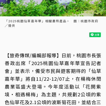
「2025桃園仙草嘉年華」相關農特產品。 圖：桃園市政府
／提供
【旅奇傳媒/編輯部報導】日前，桃園市長張
善政出席「2025桃園仙草嘉年華宣告記者
會」並表示，備受市民與遊客期待的「仙草
嘉年華」將自11/22-12/07止，在楊梅休閒
農業區盛大登場。今年度活動以「花開紫
境・相遇楊梅」為主題，共規劃2公頃的紫
色仙草花及2.1公頃的波斯菊花田，並結合三