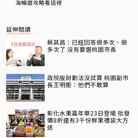
海暢遊攻略看這裡
延伸閱讀
蔡其昌：已經回答很多次、很
多次了 沒有要選桃園市長
政院版財劃法沒試算 桃園副市
長王明鉅：他們不敢算
彰化水果嘉年華23日登場 批發
價8折還有3千份鮮果禮袋大方
送