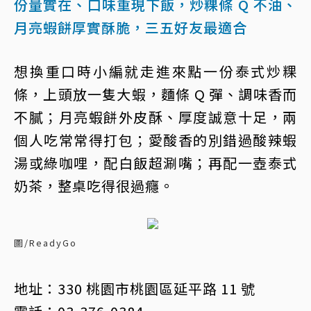
份量實在、口味重現下飯，炒粿條 Q 不油、
月亮蝦餅厚實酥脆，三五好友最適合
想換重口時小編就走進來點一份泰式炒粿
條，上頭放一隻大蝦，麵條 Q 彈、調味香而
不膩；月亮蝦餅外皮酥、厚度誠意十足，兩
個人吃常常得打包；愛酸香的別錯過酸辣蝦
湯或綠咖哩，配白飯超涮嘴；再配一壺泰式
奶茶，整桌吃得很過癮。
圖/ReadyGo
地址：330 桃園市桃園區延平路 11 號