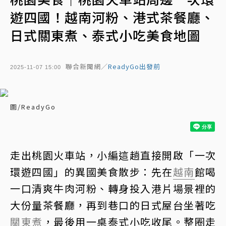
遊四國！越南河粉、港式茶餐廳、
日式關東煮、泰式小吃美食地圖
聯合新聞網／
ReadyGo出發前
2025-11-07 15:00
圖/ReadyGo
走出桃園火車站，小編這趟直接開啟「一次
環遊四國」的異國美食散步：先在
越南
館喝
一口清爽牛肉河粉、轉身投入港片場景裡的
大份量茶餐廳，再到巷口的日式屋台坐著吃
關東煮
，最後用一桌泰式小吃收尾。整圈走