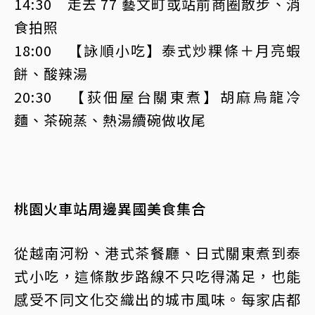
14:30 走去 77 藝文町或站前商圈散步、消
食拍照
18:00 【詠順小吃】泰式炒粿條＋月亮蝦
餅、酸辣湯
20:30 【荻佃屋台關東煮】胡麻烏龍冷
麵、茶碗蒸、熱湯續碗做收尾
桃園火車站周邊異國美食集合
從越南河粉、港式茶餐廳、日式關東煮到泰
式小吃，這條散步路線不只吃得滿足，也能
感受不同文化交織出的城市風味。每家店都