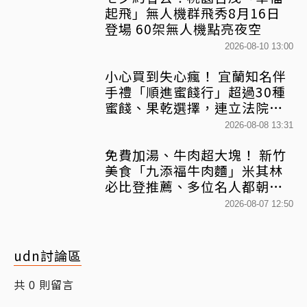
起飛」無人機群飛秀8月16日
登場 60架無人機點亮夜空
2026-08-10 13:00
小心買到失心瘋！ 宜蘭知名伴
手禮「順進蜜餞行」超過30種
蜜餞、果乾選擇，連立法院都
團購
2026-08-08 13:31
免費加湯、牛肉超大塊！ 新竹
美食「九添福牛肉麵」米其林
必比登推薦、多位名人都朝聖
過
2026-08-07 12:50
udn討論區
共
則留言
0