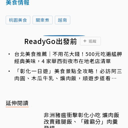
美食情報
桃園美食
關東煮
越南
ReadyGo出發前
追蹤
台北美食推薦｜不用花大錢！500元吃遍艋舺
經典美味，4 家華西街夜市在地老店清單
「彰化一日遊」美食景點全攻略！必訪阿三
肉圓、木瓜牛乳、爌肉飯，順遊步道看夜景
一次排好
延伸閱讀
非洲豬瘟衝擊彰化小吃 爌肉飯
改賣雞腿飯、「雞霸分」肉羹
登場