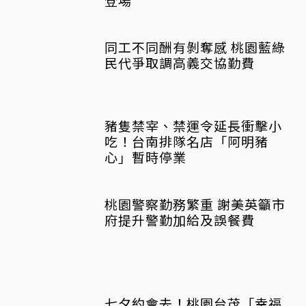
同工不同酬有剝奪感 桃園藍綠
民代爭取調高義交協勤費
豬隻禁宰、禁運令延長衝擊小
吃！台南排隊名店「阿明豬
心」暫時停業
桃園警察勤務繁重 謝美英籲市
府提升警勤加給及誤餐費
七夕約會去！桃園台茂「幸福