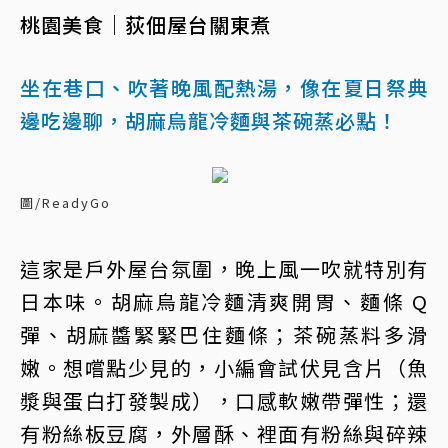
桃園美食｜荻佃屋台關東煮
坐在巷口、吹著晚風配熱湯，像在夏日祭典
邊吃邊聊，胡麻烏龍冷麵與茶碗蒸必點！
圖/ReadyGo
這家是戶外屋台氛圍，晚上風一吹就特別有
日本味。胡麻烏龍冷麵清爽開胃、麵條 Q
彈、胡麻醬緊緊巴住麵條；茶碗蒸料多滑
嫩。想嚐點少見的，小編會試伏見含片（魚
漿與蛋白打發製成），口感軟嫩帶彈性；還
有粉絲板豆腐，外層酥、裡面有粉絲與碎辣