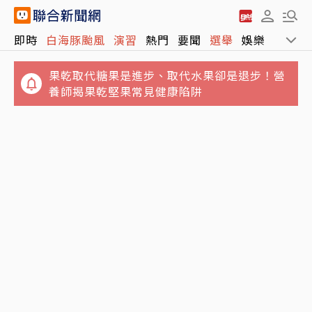
即時
白海豚颱風
演習
熱門
要聞
選舉
娛樂
運動
果乾取代糖果是進步、取代水果卻是退步！營
養師揭果乾堅果常見健康陷阱
鬼月5大飲食禁忌…別吃生魚片、不要含冰塊
吃海鮮麵險喪命！65歲翁敗血性休克住加護病
「後果很恐怖」
房 醫示警5隔夜菜直接丟