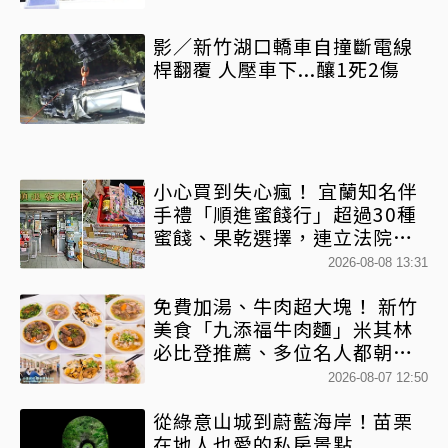
影／新竹湖口轎車自撞斷電線
桿翻覆 人壓車下...釀1死2傷
小心買到失心瘋！ 宜蘭知名伴
手禮「順進蜜餞行」超過30種
蜜餞、果乾選擇，連立法院都
團購
2026-08-08 13:31
免費加湯、牛肉超大塊！ 新竹
美食「九添福牛肉麵」米其林
必比登推薦、多位名人都朝聖
過
2026-08-07 12:50
從綠意山城到蔚藍海岸！苗栗
在地人也愛的私房景點