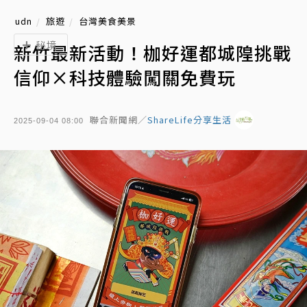
udn
旅遊
台灣美食美景
秘境
新竹最新活動！枷好運都城隍挑戰
信仰×科技體驗闖關免費玩
聯合新聞網／
ShareLife分享生活
2025-09-04 08:00