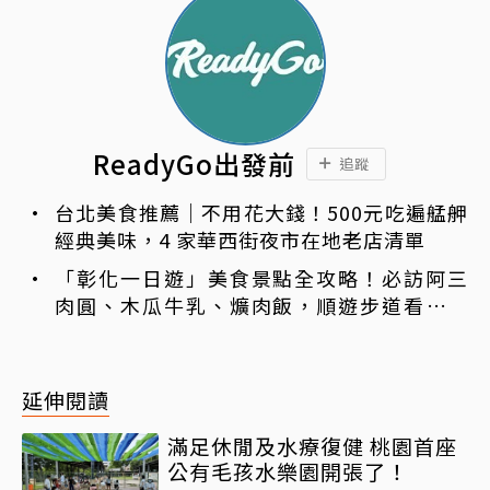
ReadyGo出發前
追蹤
台北美食推薦｜不用花大錢！500元吃遍艋舺
經典美味，4 家華西街夜市在地老店清單
「彰化一日遊」美食景點全攻略！必訪阿三
肉圓、木瓜牛乳、爌肉飯，順遊步道看夜景
一次排好
延伸閱讀
滿足休閒及水療復健 桃園首座
公有毛孩水樂園開張了！