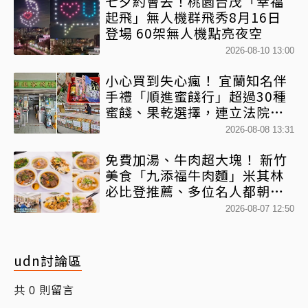
七夕約會去！桃園台茂「幸福
起飛」無人機群飛秀8月16日
登場 60架無人機點亮夜空
2026-08-10 13:00
小心買到失心瘋！ 宜蘭知名伴
手禮「順進蜜餞行」超過30種
蜜餞、果乾選擇，連立法院都
團購
2026-08-08 13:31
免費加湯、牛肉超大塊！ 新竹
美食「九添福牛肉麵」米其林
必比登推薦、多位名人都朝聖
過
2026-08-07 12:50
udn討論區
共
則留言
0