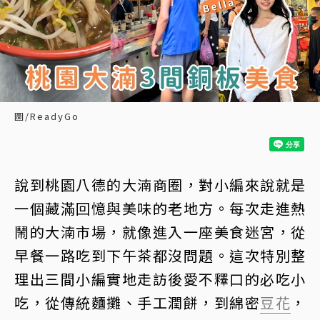
圖/ReadyGo
說到桃園八德的大湳商圈，對小編來說就是
一個藏滿回憶與美味的老地方。每次走進熱
鬧的大湳市場，就像進入一座美食迷宮，從
早餐一路吃到下午茶都沒問題。這次特別整
理出三間小編實地走訪後愛不釋口的必吃小
吃，從傳統麵攤、手工潤餅，到綿密
豆花
，