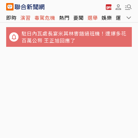
即時
演習
毒駕危機
熱門
要聞
選舉
娛樂
運動
全
駐日內瓦處長宴米其林害錯過班機！遭爆多花
百萬公帑 王正旭回應了
失業勞工注意！打工收入超過最低工資 不得請
吃飯會暈碳嗎？營養師挑戰連吃一週身體變化
領失業給付
揭控制血糖關鍵