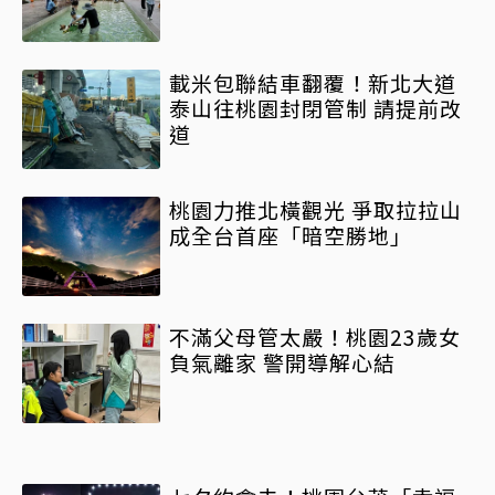
載米包聯結車翻覆！新北大道
泰山往桃園封閉管制 請提前改
道
桃園力推北橫觀光 爭取拉拉山
成全台首座「暗空勝地」
不滿父母管太嚴！桃園23歲女
負氣離家 警開導解心結