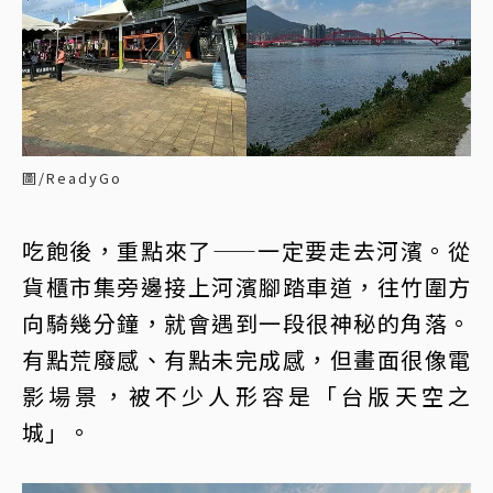
圖/ReadyGo
吃飽後，重點來了——一定要走去河濱。從
貨櫃市集旁邊接上河濱腳踏車道，往竹圍方
向騎幾分鐘，就會遇到一段很神秘的角落。
有點荒廢感、有點未完成感，但畫面很像電
影場景，被不少人形容是「台版天空之
城」。