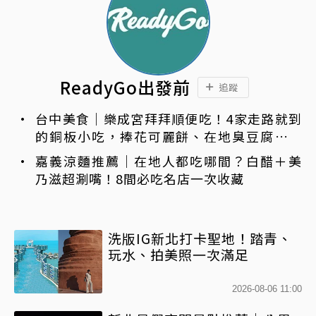
ReadyGo出發前
追蹤
台中美食｜樂成宮拜拜順便吃！4家走路就到
的銅板小吃，捧花可麗餅、在地臭豆腐、烤
甜甜圈一次收
嘉義涼麵推薦｜在地人都吃哪間？白醋＋美
乃滋超涮嘴！8間必吃名店一次收藏
洗版IG新北打卡聖地！踏青、
玩水、拍美照一次滿足
2026-08-06 11:00