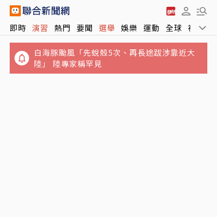
白海豚颱風「先蛻殼5次、再長途跋涉靠近大
即時
演習
熱門
要聞
選舉
娛樂
運動
全球
社會
陸」 陸專家稱罕見
Google Chrome終於可看Netflix 4K影片！
快更新瀏覽器、還要符合條件才能用
NCC沒委員「滅團」危機影響民眾什麼？他買
相機大卡關 3狀態一同受害