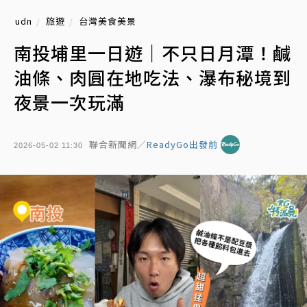
udn
旅遊
台灣美食美景
南投埔里一日遊｜不只日月潭！鹹
油條、肉圓在地吃法、瀑布秘境到
夜景一次玩滿
聯合新聞網／
ReadyGo出發前
2026-05-02 11:30