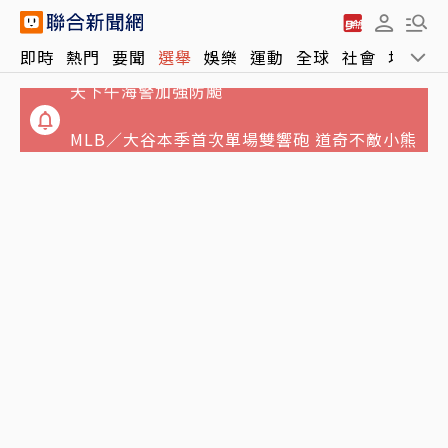
父親節泡湯了！專家曝白海豚搖滾時段 最快明
即時
熱門
要聞
選舉
娛樂
運動
全球
社會
地方
天下午海警加強防颱
MLB／大谷本季首次單場雙響砲 道奇不敵小熊
慘吞今年最長6連敗
打伊朗耗盡彈藥卻不知情？華郵：川普上周在
大衛營怒飆防長赫塞斯