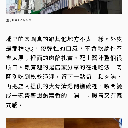
圖/ReadyGo
埔里的肉圓真的跟其他地方不太一樣。外皮
是那種QQ、帶彈性的口感，不會軟爛也不
會太厚；裡面的肉餡扎實、配上醬汁整個很
順口。最有趣的是店家分享的在地吃法：肉
圓別吃到乾乾淨淨，留下一點筍丁和肉餡，
再把店內提供的大骨清湯倒進碗裡，瞬間變
成一碗帶著甜鹹醬香的「湯」，暖胃又有儀
式感。