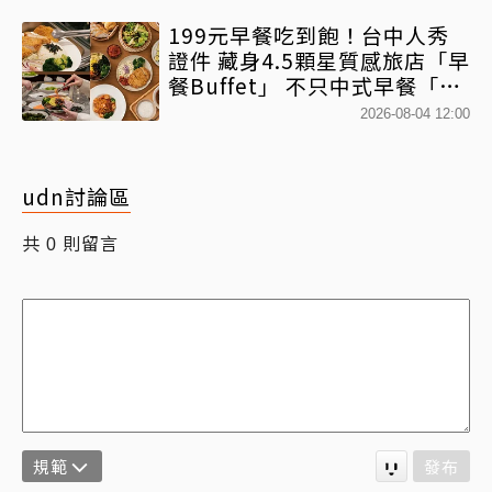
199元早餐吃到飽！台中人秀
證件 藏身4.5顆星質感旅店「早
餐Buffet」 不只中式早餐「酥
炸豬排、韓式拌飯」全吃得到
2026-08-04 12:00
udn討論區
共
則留言
0
規範
發布