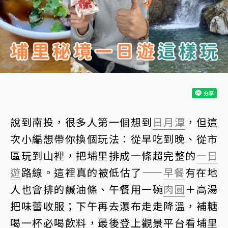
說到南投，很多人第一個想到
日月潭
，但這
次小編想帶你換個玩法：從早吃到晚、從市
區玩到山裡，把埔里排成一條超完整的
一日
遊
路線。這裡真的被低估了——
早餐
有在地
人也會排的鹹油條、午餐用一碗
肉圓
＋高湯
把味蕾收服；下午再去瀑布走走降溫，補糖
喝一杯必喝飲料，最後登上觀景平台看埔里