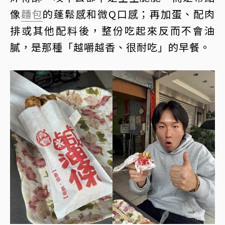
像
麵包
的蓬鬆感和微Q口感；再加蛋、配肉
排或其他配料後，整份吃起來反而不會油
膩，是那種「越嚼越香、很耐吃」的早餐。