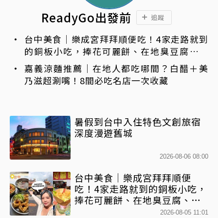
ReadyGo出發前
追蹤
台中美食｜樂成宮拜拜順便吃！4家走路就到
的銅板小吃，捧花可麗餅、在地臭豆腐、烤
甜甜圈一次收
嘉義涼麵推薦｜在地人都吃哪間？白醋＋美
乃滋超涮嘴！8間必吃名店一次收藏
暑假到台中入住特色文創旅宿
深度漫遊舊城
2026-08-06 08:00
台中美食｜樂成宮拜拜順便
吃！4家走路就到的銅板小吃，
捧花可麗餅、在地臭豆腐、烤
甜甜圈一次收
2026-08-05 11:01