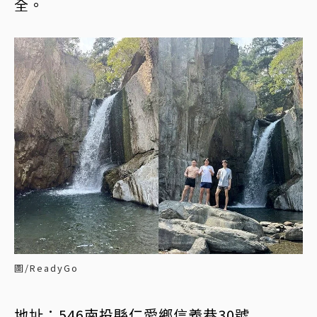
全。
圖/ReadyGo
地址：546南投縣仁愛鄉信義巷30號