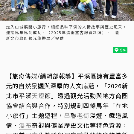
走入山城展開小旅行，細細品味平溪的人情故事與歷史風采，
迎接馬年馬到成功。（2025年清幽望古線資料照）。 圖：
新北市政府觀光旅遊局／提供
【旅奇傳媒/編輯部報導】平溪區擁有豐富多
元的自然景觀與深厚的人文底蘊，「2026新
北市平溪
天燈
節」透過觀光活動與地方商圈
協會結合與合作，特別規劃四條馬年「在地
小旅行」主題遊程，串聯
老街
漫遊、鐵道風
情、
瀑布
奇觀與礦業歷史文化等特色資源，