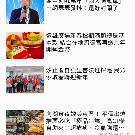
謝金河喊馬年「兩大順風車」
…網瑟瑟發抖：還好封關了
遠雄廣場新春檔期滿額禮是基
本款 結合在地濟德宮再送馬年
開運金幣
汐止區自強里書法班揮毫 民眾
索取春聯迎新年
內湖宵夜媲美東區！ 平價串燒
推薦必吃「極品串燒」高CP值
自助夾串超療癒、冷氣強還不
限時內用