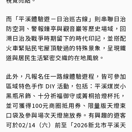
視覺亮點。
而「平溪體驗遊－日治巡古線」則串聯日治
防空洞、警報鐘亭與觀音巖等歷史場域，回
溯日治及戰爭時期留下的時代印記，並搭配
火車緊貼民宅屋頂駛過的特殊景象，呈現鐵
道與居民生活緊密交織的在地風貌。
此外，凡報名任一路線體驗遊程，皆可參加
區域特色手作 DIY 活動，包括：平溪煤炭小
黑瓶吊飾、十分祈福御守或菁桐拾燈杯托，
並可獲得100元商圈抵用券、限量版天燈束
口袋及參與場次天燈施放券。有興趣的遊客
可於02/14（六）前至「2026新北市平溪天