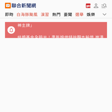
毒駕家屬「馬克」的告白／我哥就是「移動式
即時
白海豚颱風
演習
熱門
要聞
選舉
娛樂
運動
神主牌」
結婚基金全賠光！準新娘借錢拚翻本輸慘 崩潰
想悔婚：放男友自由
父神隱母離家…澎湖兄姐照顧弟妹共13人擠4
坪陋室 衛福部說話了