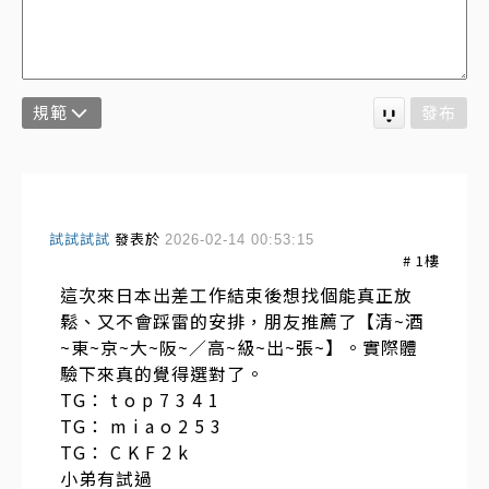
規範
發布
試試試試
發表於
2026-02-14 00:53:15
#
1
樓
這次來日本出差工作結束後想找個能真正放
鬆、又不會踩雷的安排，朋友推薦了【清~酒
~東~京~大~阪~／高~級~出~張~】。實際體
驗下來真的覺得選對了。
TG： t o p 7 3 4 1
TG： m i a o 2 5 3
TG： C K F 2 k
小弟有試過