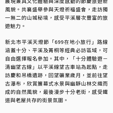
展現兼具文化體驗與深度感動的節慶旅遊新
風貌。共襄盛舉參與天燈祈福盛會，走訪獨
一無二的山城秘境，感受平溪層次豐富的旅
遊魅力。
新北市平溪天燈節「699在地小旅行」路線
涵蓋十分、平溪及菁桐等經典必訪區域，可
自由選擇報名參加。其中，「十分體驗遊－
清幽望古線」以平溪線望古車站為起點，走
訪慶和吊橋遺跡，回望礦業歲月，並前往望
古瀑布，欣賞簾幕式水景與幽靜山林交織而
成的自然風貌，最後漫步十分老街，感受鐵
道與老屋共存的街景氛圍。