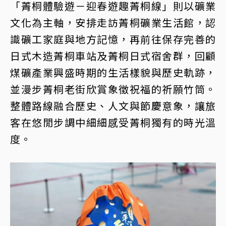
「菁桐體驗遊－迎春遊趣菁桐線」則以礦業
文化為主軸，安排走訪菁桐礦業生活館，認
識礦工家庭與地方記憶，再前往保存完善的
日式木造菁桐車站及菁桐日式宿舍群，回顧
煤礦產業興盛時期的生活樣貌與歷史軌跡，
並漫步菁桐老街欣賞象徵祝福的祈願竹筒。
整體路線融合歷史、人文與節慶意象，讓旅
客在悠閒步調中細細感受菁桐獨有的時光溫
度。