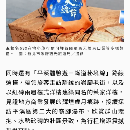
▲報名699在地小旅行還可獲得限量版天燈束口袋等多樣好
禮。 圖：新北市政府觀光旅遊局／提供
同時還有「平溪體驗遊－鐵道秘境線」路線
選擇，帶領旅客走訪靜謐的嶺腳老街，以及
以紅磚兩層樓式洋樓建築聞名的蔡家洋樓，
見證地方商業發展的輝煌歲月痕跡，接續探
訪平溪區第二大的嶺腳瀑布，欣賞群山環
抱、水勢磅礡的壯麗景致，為行程增添震撼