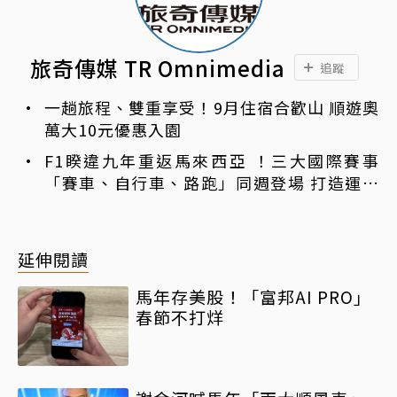
旅奇傳媒 TR Omnimedia
追蹤
一趟旅程、雙重享受！9月住宿合歡山 順遊奧
萬大10元優惠入園
F1睽違九年重返馬來西亞 ！三大國際賽事
「賽車、自行車、路跑」同週登場 打造運動
旅遊熱潮
延伸閱讀
馬年存美股！「富邦AI PRO」
春節不打烊