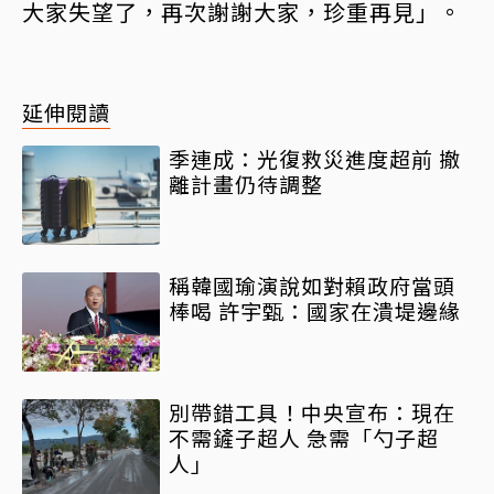
大家失望了，再次謝謝大家，珍重再見」。
延伸閱讀
季連成：光復救災進度超前 撤
離計畫仍待調整
稱韓國瑜演說如對賴政府當頭
棒喝 許宇甄：國家在潰堤邊緣
別帶錯工具！中央宣布：現在
不需鏟子超人 急需「勺子超
人」