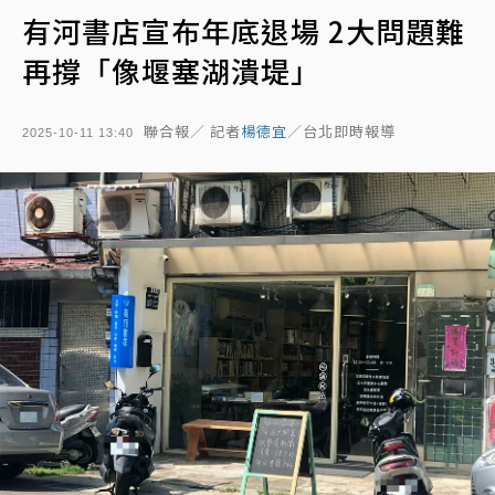
有河書店宣布年底退場 2大問題難
再撐「像堰塞湖潰堤」
聯合報／ 記者
楊德宜
／台北即時報導
2025-10-11 13:40