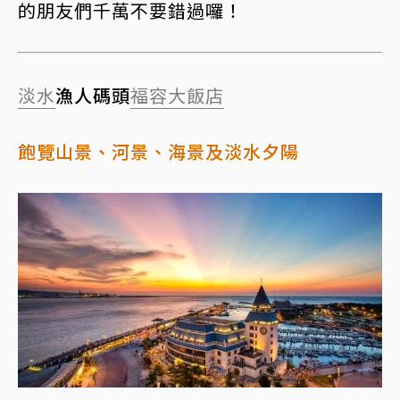
的朋友們千萬不要錯過囉！
淡水
漁人碼頭
福容大飯店
飽覽山景、河景、海景及淡水夕陽