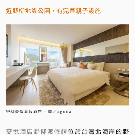
近野柳地質公園，有完善親子設施
野柳薆悅渡假酒店 。圖／agoda
薆悅酒店野柳渡假館
位於台灣北海岸的野