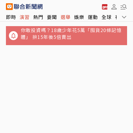
你敢投資嗎？18歲少年花5萬「囤貨20條記憶
即時
演習
熱門
要聞
選舉
娛樂
運動
全球
社會
體」 拚15年後5倍賣出
包租代管龍頭兆基遭搜索 前董座李建成抵達調
查局北機站偵訊中
中部地區國中新生暑輔失控！「折斷掃把刺
眼」女老師受重傷恐失明