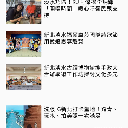
淡水巧遇！RJ阿傑揭李炳輝
「開唱時間」暖心呼籲民眾支
持
新北淡水福爾摩莎國際詩歌節
用愛追思李魁賢
新北淡水古蹟博物館攜手政大
合辦學術工作坊探討文化多元
洗版IG新北打卡聖地！踏青、
玩水、拍美照一次滿足