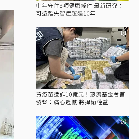
中年守住3項健康條件 最新研究：
可遠離失智症超過10年
買疫苗遭詐10億元！慈濟基金會首
發聲：痛心遺憾 將捍衛權益