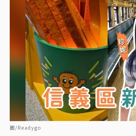
圖/Readygo