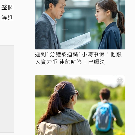
，整個
窗灑進
遲到1分鐘被迫請1小時事假！他跟
人資力爭 律師解答：已觸法