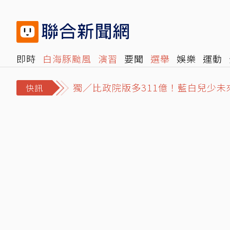
即時
白海豚颱風
演習
要聞
選舉
娛樂
運動
閱讀
旅遊
雜誌
報時光
倡議+
500輯
轉角國
獨／比政院版多311億！藍白兒少未
快訊
牙齒眼球掉出僅剩皮…桃園8旬翁砸