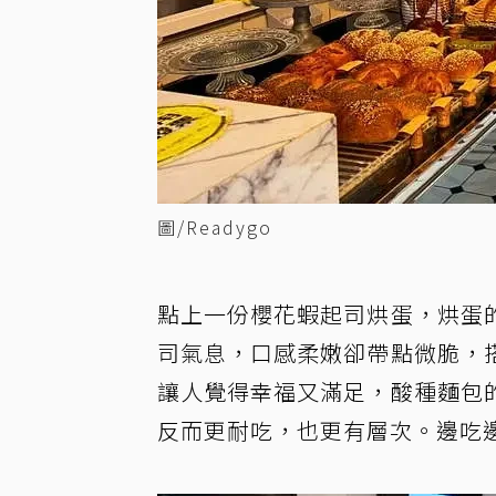
圖/Readygo
點上一份櫻花蝦起司烘蛋，烘蛋
司氣息，口感柔嫩卻帶點微脆，
讓人覺得幸福又滿足，酸種麵包
反而更耐吃，也更有層次。邊吃