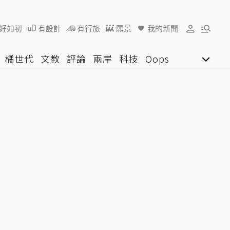
好如初
有設計
有行旅
願景
我的新聞
橘世代
文教
評論
兩岸
科技
Oops
女子漾
陽光行動
影音網
U好學