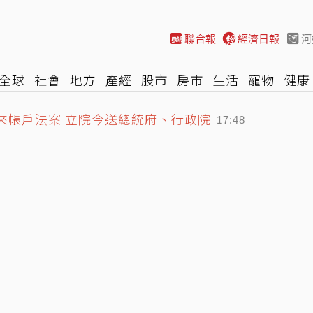
聯合報
經濟日報
河
全球
社會
地方
產經
股市
房市
生活
寵物
健康
際
NBA
時尚
汽車
棒球
HBL
遊戲
專題
網誌
來帳戶法案 立院今送總統府、行政院
17:48
爛妻子臉 鄰居曝夫婦生前互動
18:01