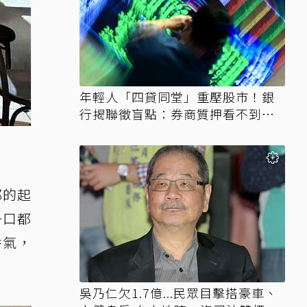
年輕人「四貸同堂」重壓股市！銀
行揭聯徵盲點：券商質押看不到、
時間差達一個月
郁的起
一口都
香氣，
吳乃仁欠1.7億...民眾目擊搭豪車、