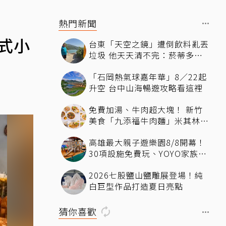
熱門新聞
式小
台東「天空之鏡」遭倒飲料亂丟
垃圾 他天天清不完：菸蒂多到
像下雪
「石岡熱氣球嘉年華」8／22起
升空 台中山海暢遊攻略看這裡
免費加湯、牛肉超大塊！ 新竹
美食「九添福牛肉麵」米其林必
比登推薦、多位名人都朝聖過
高雄最大親子遊樂園8/8開幕！
30項設施免費玩、YOYO家族嗨
翻暑假
2026七股鹽山鹽雕展登場！純
白巨型作品打造夏日亮點
猜你喜歡