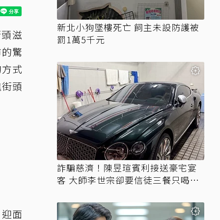
新北小狗墜樓死亡 飼主未設防護被
街頭滋
罰1萬5千元
市的驚
的方式
進街頭
詐騙慈濟！陳昱瑄賓利接送豪宅宴
客 大師李世宗卻要信徒三餐只喝精
油
，迎面