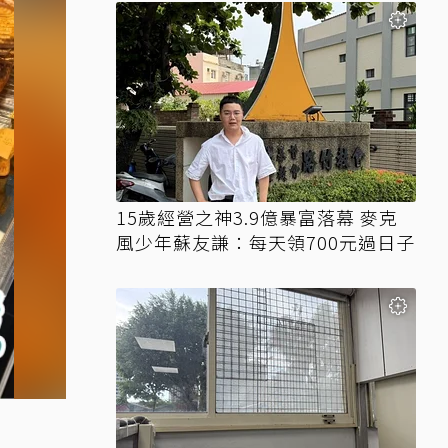
15歲經營之神3.9億暴富落幕 麥克
風少年蘇友謙：每天領700元過日子