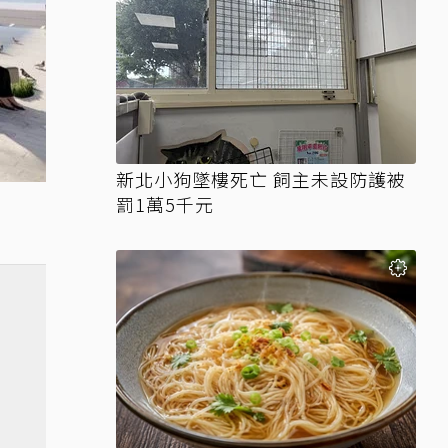
新北小狗墜樓死亡 飼主未設防護被
罰1萬5千元