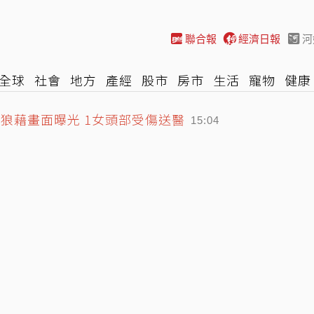
聯合報
經濟日報
河
全球
社會
地方
產經
股市
房市
生活
寵物
健康
際
NBA
時尚
汽車
棒球
HBL
遊戲
專題
網誌
一片狼藉畫面曝光 1女頭部受傷送醫
15:04
發陸警 1縣市確定躲不掉
張育成 接近MLB巨星大谷翔平
15:20
15:20