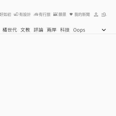
好如初
有設計
有行旅
願景
我的新聞
橘世代
文教
評論
兩岸
科技
Oops
女子漾
陽光行動
影音網
U好學