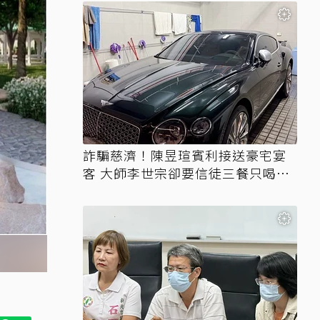
詐騙慈濟！陳昱瑄賓利接送豪宅宴
客 大師李世宗卻要信徒三餐只喝精
油