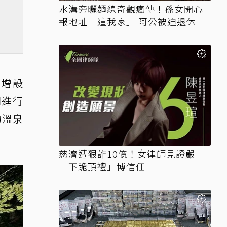
水溝旁曬麵線奇觀瘋傳！孫女開心
報地址「這我家」 阿公被迫退休
定增設
間進行
的溫泉
慈濟遭狠詐10億！女律師見證嚴
「下跪頂禮」博信任