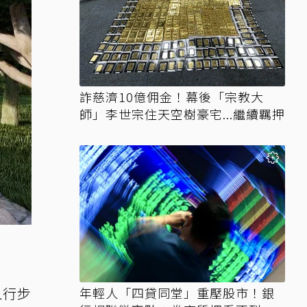
詐慈濟10億佣金！幕後「宗教大
師」李世宗住天空樹豪宅...繼續羈押
人行步
年輕人「四貸同堂」重壓股市！銀