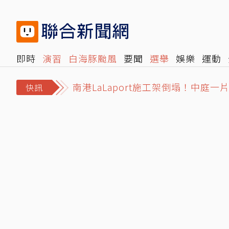
即時
演習
白海豚颱風
要聞
選舉
娛樂
運動
閱讀
旅遊
雜誌
報時光
倡議+
500輯
轉角國
南港LaLaport施工架倒塌！中庭
快訊
白海豚颱風逼近！本島「2處」明午恐
TPBL／傳林庭謙年薪超越林書豪、