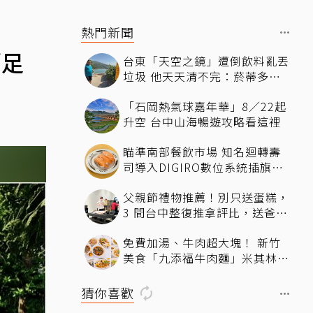
熱門新聞
「足
台東「天空之鏡」遭倒飲料亂丟
垃圾 他天天清不完：菸蒂多到
像下雪
「石岡熱氣球嘉年華」8／22起
升空 台中山海暢遊攻略看這裡
瞄準南部餐飲市場 知名迴轉壽
司導入DIGIRO數位系統插旗台
南
父親節禮物推薦！別只送蛋糕，
3 間台中整復推拿評比，送爸爸
最有感的放鬆體驗
免費加湯、牛肉超大塊！ 新竹
美食「九添福牛肉麵」米其林必
比登推薦、多位名人都朝聖過
猜你喜歡