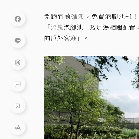
免跑宜蘭
礁溪
，免費泡腳池+1
「
溫泉
泡腳池」及足湯相關配置
的戶外客廳」。