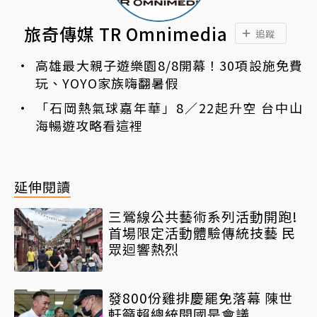
旅奇傳媒 TR Omnimedia
追蹤
高雄最大親子遊樂園8/8開幕！30項設施免費
玩、YOYO家族嗨翻暑假
「石岡熱氣球嘉年華」8／22起升空 台中山
海暢遊攻略看這裡
延伸閱讀
三鶯線公共藝術系列活動開跑!
首場限定活動體驗傳統技藝 民
眾迴響熱烈
發800份雞排慶罷免落幕 陳世
軒籲賴總統開國是會議