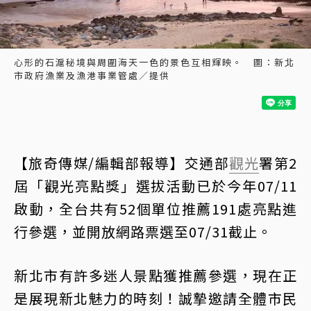
心形的石滬秘境與周圍海天一色的景色互相輝映。 圖：新北
市政府漁業及漁港事業管處／提供
【旅奇傳媒/編輯部報導】交通部
觀光
署第2
屆「觀光亮點獎」選拔活動已於今年07/11
啟動，全台共有52個單位推薦191處亮點進
行參選，並開放網路票選至07/31截止。
新北市有許多迷人景點獲推薦參選，現在正
是展現新北魅力的時刻！誠摯邀請全體市民