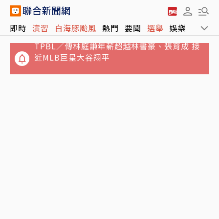
TPBL／傳林庭謙年薪超越林書豪、張育成 接
即時
演習
白海豚颱風
熱門
要聞
選舉
娛樂
運動
近MLB巨星大谷翔平
南港LaLaport施工架倒塌！中庭一片狼藉畫面
曝光 1女頭部受傷送醫
白海豚颱風逼近！本島「2處」明午恐發陸警 1
縣市確定躲不掉