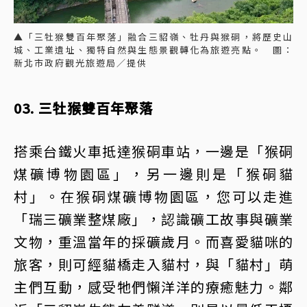
▲「三牡猴雙百年聚落」融合三貂嶺、牡丹與猴硐，將歷史山
城、工業遺址、獨特自然與生態景觀轉化為旅遊亮點。 圖：
新北市政府觀光旅遊局／提供
03. 三牡猴雙百年聚落
搭乘台鐵火車抵達猴硐車站，一邊是「猴硐
煤礦博物園區」，另一邊則是「猴硐貓
村」。在猴硐煤礦博物園區，您可以走進
「瑞三礦業整煤廠」，認識礦工故事與礦業
文物，重溫當年的採礦歲月。而喜愛貓咪的
旅客，則可經貓橋走入貓村，與「貓村」萌
主們互動，感受牠們懶洋洋的療癒魅力。鄰