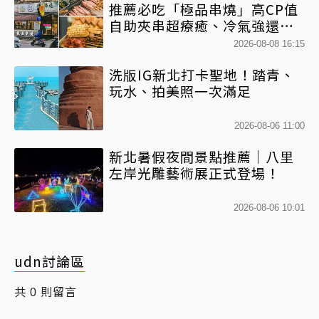
推薦必吃「極品串燒」高CP值
自助夾串超療癒、冷氣強還不
限時內用
2026-08-08 16:15
洗版IG新北打卡聖地！踏青、
玩水、拍美照一次滿足
2026-08-06 11:00
新北暑假夜間景點推薦｜八里
左岸光雕藝術展正式登場！
2026-08-06 10:01
udn討論區
共
則留言
0