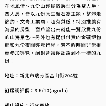
在地風情～九份山經民宿房型分為雙人房、
四人房，皆以九份原生礦石為主題，整體走
簡約、文青工業風，超有質感！特別推薦有
海景的房型，窗戶望出去就能一覽欣賞九份
的山海景色～另外也有提供付費的金礦博物
館和九份夜間導覽行程，若不趕時間非常推
薦參加導覽，絕對會讓你認識到不一樣的九
份！
地址：
新北市瑞芳區基山街204號
訂房網評價：
8.6/10(agoda)
飯店設施：
行李寄放