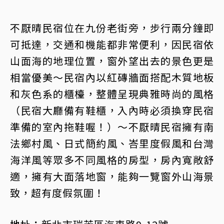
不厭晴民宿位在九份老街旁，步行兩分鐘即
可抵達，交通和機能都非常便利，因民宿依
山面海的地理位置，窗外望出去的景色更是
相當優美～民宿內以紅磚牆面搭配木質地板
和灰色系的櫃檯，整體呈現典雅時尚的風格
（民宿大廳備有鞋櫃，入內時必須換穿民宿
準備的室內拖鞋喔！）～不厭晴民宿擁有南
法鄉村風、日式簡約風、峇里度假風和台灣
海洋風等眾多不同風格的房型，房內寬敞舒
適，擁有大面落地窗，能夠一覽窗外山海景
致，超有度假氛圍！