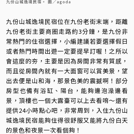
九份山城逸境民宿。 圖／agoda
九份山城逸境民宿位在九份老街末端，距離
九份老街主要商圈走路約3分鐘，是九份非
常熱門的住宿選擇，小編建議若要選擇假日
或者熱門時間出遊一定要提早訂喔！之所以
會這麼的夯，主要是因為房間非常有質感，
而且從房間內就有一大面窗可以賞美景，望
出去便是山和海，那景色美的震撼啊！部分
房型也備有浴缸、陽台，能夠邊泡澡邊看
景，頂樓也一個大露臺可以上去看唷～還有
提供24小時點心吧，非常周到，入住九份山
城逸境民宿能夠住得很舒服又能將九份白天
的景色和夜景一次看個夠！