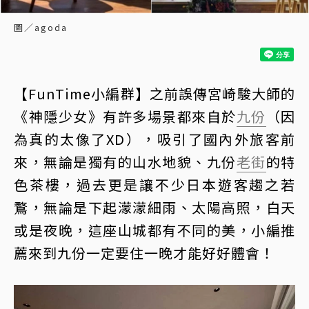
圖／agoda
【FunTime小編群】之前誤傳宮崎駿大師的
《神隱少女》有許多場景都來自於
九份
（因
為真的太像了XD），吸引了國內外旅客前
來，無論是獨有的山水地貌、九份
老街
的特
色茶樓，過去更是讓不少日本遊客趨之若
鶩，無論是下起濛濛細雨、太陽高照，白天
或是夜晚，這座山城都有不同的美，小編推
薦來到九份一定要住一晚才能好好體會！