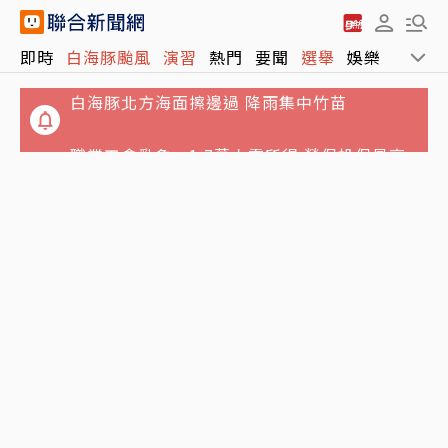
即時
白海豚颱風
演習
熱門
要聞
選舉
娛樂
運動
職業工會亂象…1.7萬人零所得 勞保投保最高
級距
白海豚北方海面擦邊過 降雨集中竹苗