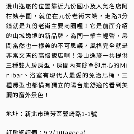
漫山逸旅的位置靠近九份國小及人氣名店阿
柑姨芋園，就位在九份老街末端，走路3分
鐘就是九份老街主要商圈喔！它是前面介紹
的山城逸境的新品牌，為同一業主經營，房
間當然也一樣美的不可思議，風格完全就是
非常文青的高級飯店啊！漫山逸旅一共提供
三種雙人房房型，房間內有簡單卻用心的Ｍi
nibar、浴室有現代人最愛的免治馬桶，三
種房型也都備有獨立的陽台能舒適的看到美
麗的窗外景色！
地址：
新北市瑞芳區豎崎路1-1號
訂房網評價：
9.2/10(agoda)