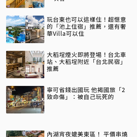
玩台東也可以這樣住！超愜意
的「池上住宿」推薦，還有奢
華Villa可以住
大稻埕煙火即將登場！台北車
站、大稻埕附近「台北民宿」
推薦
寧可省錢出國玩 他揭國旅「2
致命傷」：被自己玩死的
內湖宵夜媲美東區！ 平價串燒