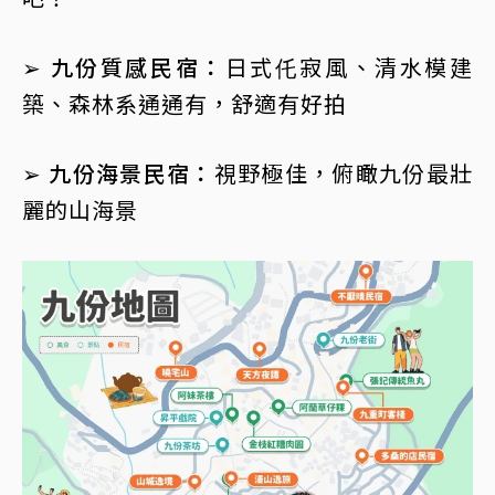
➢ 九份質感民宿：
日式仛寂風、清水模建
築、森林系通通有，舒適有好拍
➢ 九份海景民宿：
視野極佳，俯瞰九份最壯
麗的山海景