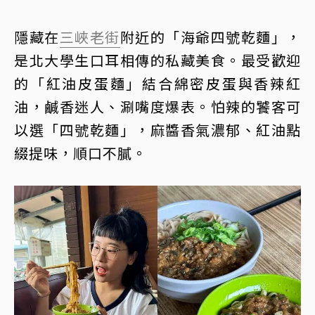
隱藏在
三峽老街
附近的「海爺四號乾麵」，
是北大學生口耳相傳的私藏美食。最受歡迎
的「紅油皮蛋麵」結合綿密皮蛋與香辣紅
油，鹹香迷人、涮嘴度爆表。怕辣的饕客可
以選「四號乾麵」，麻醬香氣濃郁、紅油點
綴提味，順口不膩。