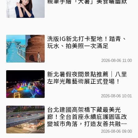
親筆手繪「大暑」美食曬幽默
洗版IG新北打卡聖地！踏青、
玩水、拍美照一次滿足
2026-08-06 11:00
新北暑假夜間景點推薦｜八里
左岸光雕藝術展正式登場！
2026-08-06 10:01
台北建國高架橋下藏最美光
廊！全台首座永續庇護園區改
變城市角落，打造友善共融新
地標
2026-08-06 09:00