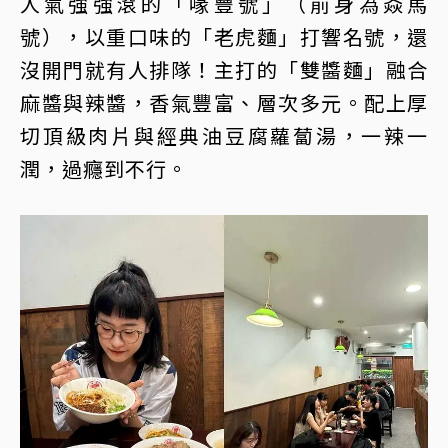
人氣強強滾的「喙豐號」（前身為焱馬
號），以重口味的「老虎麵」打響名號，還
沒開門就有人排隊！主打的「雙醬麵」融合
麻醬與辣醬，香氣豐富、層次多元。配上厚
切頂級肉片與經典油豆腐蘿蔔湯，一辣一
潤，過癮到不行。