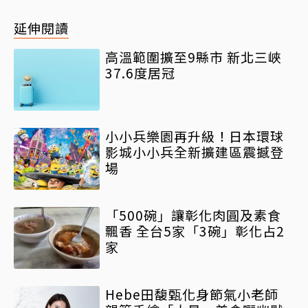
延伸閱讀
高溫範圍擴至9縣市 新北三峽
37.6度居冠
小小兵樂園再升級！日本環球
影城小小兵全新擴建區震撼登
場
「500碗」讓彰化肉圓及素食
飄香 全台5家「3碗」彰化占2
家
Hebe田馥甄化身節氣小老師