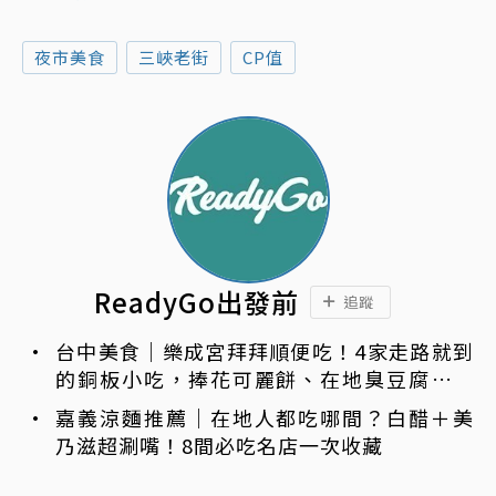
夜市美食
三峽老街
CP值
ReadyGo出發前
追蹤
台中美食｜樂成宮拜拜順便吃！4家走路就到
的銅板小吃，捧花可麗餅、在地臭豆腐、烤
甜甜圈一次收
嘉義涼麵推薦｜在地人都吃哪間？白醋＋美
乃滋超涮嘴！8間必吃名店一次收藏