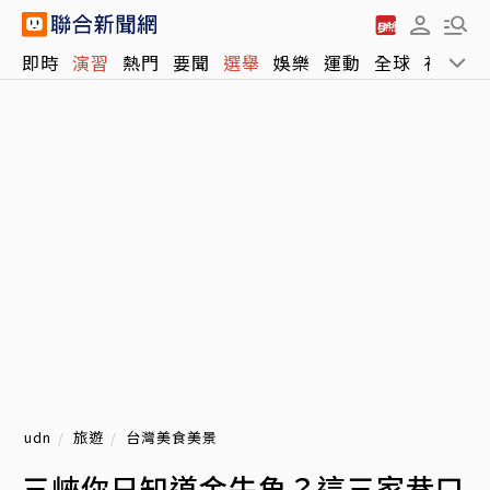
即時
演習
熱門
要聞
選舉
娛樂
運動
全球
社會
udn
旅遊
台灣美食美景
三峽你只知道金牛角？這三家巷口