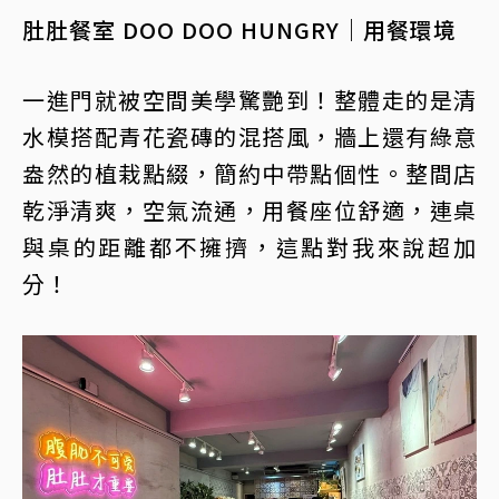
肚肚餐室 DOO DOO HUNGRY｜用餐環境
一進門就被空間美學驚艷到！整體走的是清
水模搭配青花瓷磚的混搭風，牆上還有綠意
盎然的植栽點綴，簡約中帶點個性。整間店
乾淨清爽，空氣流通，用餐座位舒適，連桌
與桌的距離都不擁擠，這點對我來說超加
分！