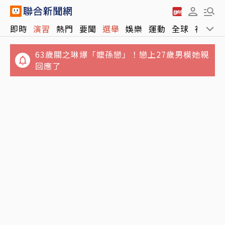
即時
演習
熱門
要聞
選舉
娛樂
運動
全球
社會
63歲關之琳爆「嬤孫戀」！戀上27歲男模她親
回應了
短線趨勢怎麼走？台指期夜盤衝上44,380點後
遭空方襲擊