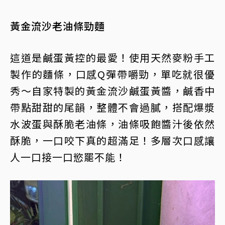
黃金流沙老油條勁麵
這道是鹹蛋黃控的最愛！使用天然麥粉手工
製作的麵條，口感Q彈帶嚼勁，單吃就很優
秀～自家特製的黃金流沙鹹蛋黃醬，鹹香中
帶點甜甜的尾韻，整體不會過膩，搭配爆漿
水波蛋與酥脆老油條，油條吸飽醬汁後依然
酥脆，一口咬下真的超滿足！多層次口感讓
人一口接一口慾罷不能！