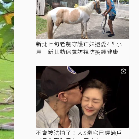
新北七旬老農守護亡妹遺愛4匹小
馬 新北動保處訪視防疫護健康
不會被法拍了！大S豪宅已經過戶