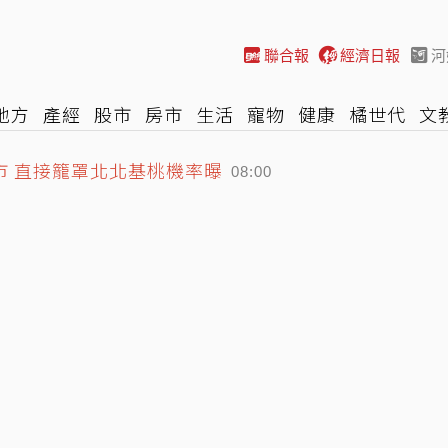
聯合報
經濟日報
河
地方
產經
股市
房市
生活
寵物
健康
橘世代
文
市 直接籠罩北北基桃機率曝
尚
汽車
棒球
HBL
遊戲
專題
網誌
女子漾
陽光
08:00
曼協議草案曝光 敵對國要先賠償
07:47
除對象、禁生育旅遊
08:18