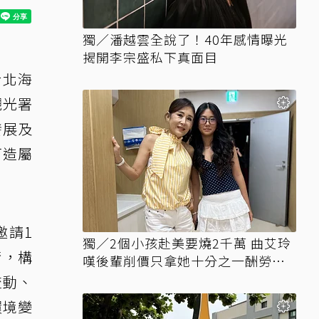
獨／潘越雲全說了！40年感情曝光
揭開李宗盛私下真面目
於北海
觀光署
發展及
打造屬
邀請1
獨／2個小孩赴美要燒2千萬 曲艾玲
術，構
嘆後輩削價只拿她十分之一酬勞競
爭
流動、
環境變