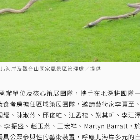
北海岸及觀音山國家風景區管理處／提供
承辦單位及核心策展團隊，攜手在地深耕團隊
及食考房擔任區域策展團隊，邀請藝術家李蕢至
國耀、陳淑燕、邱俊維、江孟禧、謝其軒、李汪
盛、趙玉燕、王宏祥、Martyn Barratt，
展具公眾參與性的藝術裝置，呼應北海岸多元的