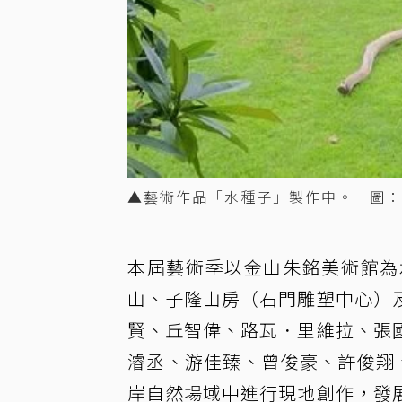
▲藝術作品「水種子」製作中。 圖：
本屆藝術季以金山朱銘美術館為
山、子隆山房（石門雕塑中心）
賢、丘智偉、路瓦．里維拉、張
濬丞、游佳臻、曾俊豪、許俊翔、李振
岸自然場域中進行現地創作，發