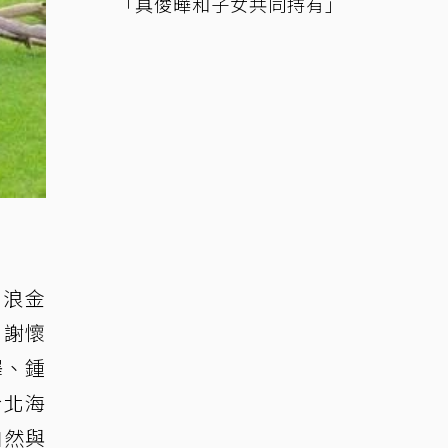
「具俊曄和子女共同持有」
－浪金
、謝懷
澤、鍾
於北海
自然與