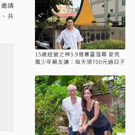
。邀請
育、共
15歲經營之神3.9億暴富落幕 麥克
風少年蘇友謙：每天領700元過日子