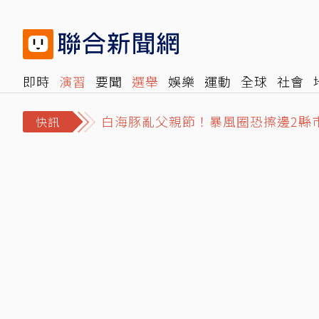
即時
演習
要聞
選舉
娛樂
運動
全球
社會
白海豚亂父親節！暴風圈恐擦邊2縣
雜誌
報時光
倡議+
500輯
轉角國際
NBA
時
荷莫茲海峽禁美以船隻通行？伊朗阿
快訊
川普再戰出生公民權！簽命令擴大排