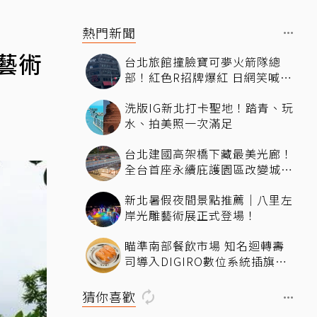
熱門新聞
藝術
台北旅館撞臉寶可夢火箭隊總
部！紅色R招牌爆紅 日網笑喊：
來台灣住這間
洗版IG新北打卡聖地！踏青、玩
水、拍美照一次滿足
台北建國高架橋下藏最美光廊！
全台首座永續庇護園區改變城市
角落，打造友善共融新地標
新北暑假夜間景點推薦｜八里左
岸光雕藝術展正式登場！
瞄準南部餐飲市場 知名迴轉壽
司導入DIGIRO數位系統插旗台
南
猜你喜歡