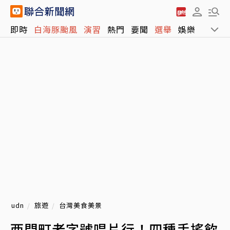
即時
白海豚颱風
演習
熱門
要聞
選舉
娛樂
運動
udn
旅遊
台灣美食美景
西門町老字號唱片行！四種手搖飲