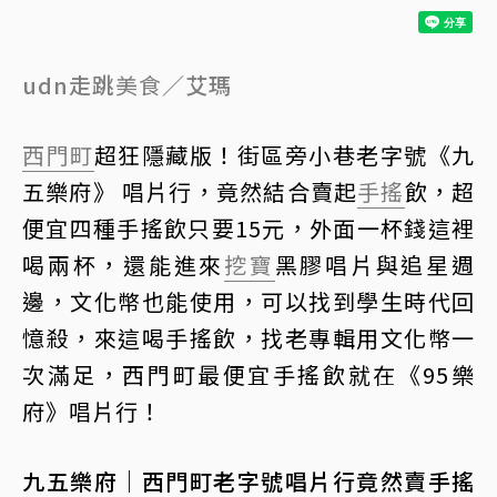
udn走跳
美食
／艾瑪
西門町
超狂隱藏版！街區旁小巷老字號《九
五樂府》 唱片行，竟然結合賣起
手搖
飲，超
便宜四種手搖飲只要15元，外面一杯錢這裡
喝兩杯，還能進來
挖寶
黑膠唱片與追星週
邊，文化幣也能使用，可以找到學生時代回
憶殺，來這喝手搖飲，找老專輯用文化幣一
次滿足，西門町最便宜手搖飲就在《95樂
府》唱片行！
九五樂府｜西門町老字號唱片行竟然賣手搖