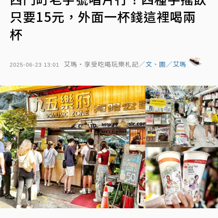
只要15元，外面一杯錢這裡喝兩
杯
艾瑪・享受吃喝玩樂札記／
文、圖／艾瑪
2025-06-23 13:01