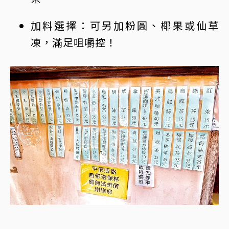
加料選擇：可另加粉圓、椰果或仙草
凍，滿足咀嚼控！