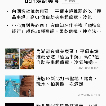
udn走跳美食
追蹤
內湖宵夜媲美東區！ 平價串燒推薦必吃「極
品串燒」高CP值自助夾串超療癒、冷氣強還
不限時內用
小心買到失心瘋！ 宜蘭知名伴手禮「順進蜜
餞行」超過30種蜜餞、果乾選擇，連立法院
都團購
內湖宵夜媲美東區！ 平價串燒
推薦必吃「極品串燒」高CP值
自助夾串超療癒、冷氣強還不
限時內用
2026-08-08 16:15
洗版IG新北打卡聖地！踏青、
玩水、拍美照一次滿足
2026-08-06 11:00
新北暑假夜間景點推薦｜八里