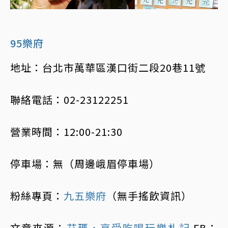
95樂府
地址：台北市萬華區漢口街二段20巷11號
聯絡電話：02-23122251
營業時間：12:00-21:30
停車場：無（周邊峨眉停車場）
粉絲專頁：
九五樂府
（無手搖飲資訊）
文章來源：
艾瑪・享受吃喝玩樂札記
FB：