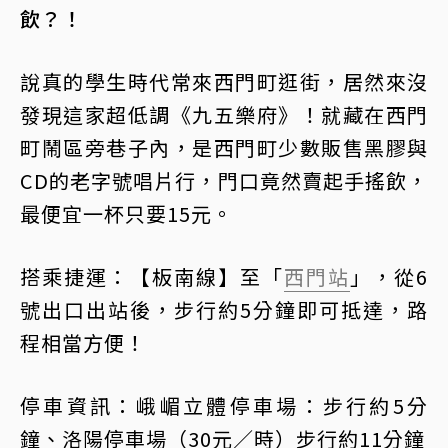
飲？！
說真的學生時代常來西門町逛街，居然來沒
發現這家超低調《九五樂府》！就藏在西門
町鬧區旁巷子內，是西門町少數販售黑膠與
CD的老字號唱片行，門口竟然賣起手搖飲，
最便宜一杯只要15元。
搭乘捷運：【板南線】至「
西門站
」，從6
號出口出站後，步行約5分鐘即可抵達，路
程相當方便！
停車資訊：峨嵋立體停車場：步行約5分
鐘、洛陽停車場（30元／時）步行約11分鐘