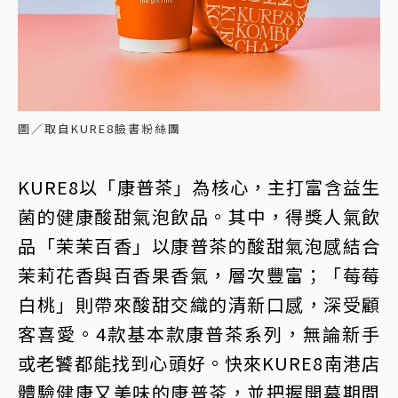
圖／取自KURE8臉書粉絲團
KURE8以「康普茶」為核心，主打富含益生
菌的健康酸甜氣泡飲品。其中，得獎人氣飲
品「茉茉百香」以康普茶的酸甜氣泡感結合
茉莉花香與百香果香氣，層次豐富；「莓莓
白桃」則帶來酸甜交織的清新口感，深受顧
客喜愛。4款基本款康普茶系列，無論新手
或老饕都能找到心頭好。快來KURE8南港店
體驗健康又美味的康普茶，並把握開幕期間