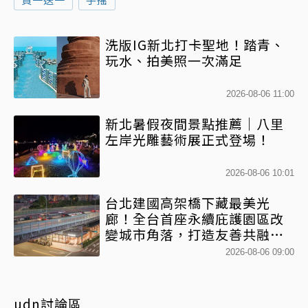
洗版IG新北打卡聖地！踏青、
玩水、拍美照一次滿足
2026-08-06 11:00
新北暑假夜間景點推薦｜八里
左岸光雕藝術展正式登場！
2026-08-06 10:01
台北建國高架橋下藏最美光
廊！全台首座永續庇護園區改
變城市角落，打造友善共融新
地標
2026-08-06 09:00
udn討論區