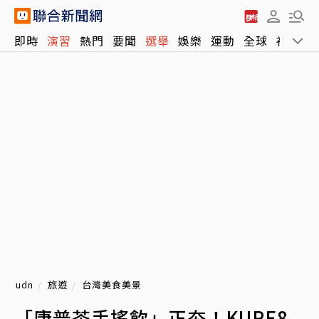
即時
演習
熱門
要聞
選舉
娛樂
運動
全球
社會
udn
旅遊
台灣美食美景
「康普茶手搖飲」正夯！KURE8