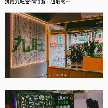
拼成九旺當作門面，超酷的～