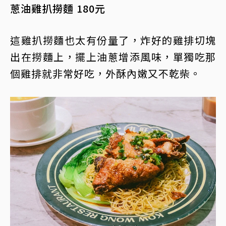
蔥油雞扒撈麵 180元
這雞扒撈麵也太有份量了，炸好的雞排切塊
出在撈麵上，擺上油蔥增添風味，單獨吃那
個雞排就非常好吃，外酥內嫩又不乾柴。