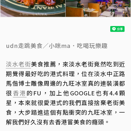
udn走跳美食／小咪ma．吃喝玩樂趣
淡水
老街
美食推薦，來淡水老街竟然吃到近
期覺得最好吃的港式料理，位在淡水中正路
馬偕博士雕像周邊的九旺冰室真的連裝潢都
很
香港
的FU，加上他GOOGLE也有4.4顆
星，本來就很愛港式的我們直接捨棄老街美
食，大步踏進這個有點衝突的九旺冰室，一
解我們好久沒有去香港嘗美食的癮頭。