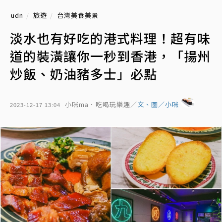
udn
旅遊
台灣美食美景
淡水也有好吃的港式料理！超有味
道的裝潢讓你一秒到香港，「揚州
炒飯、奶油豬多士」必點
小咪ma．吃喝玩樂趣／
文、圖／小咪
2023-12-17 13:04