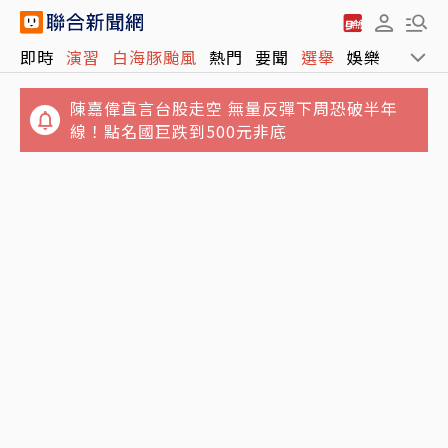
即時
演習
白海豚颱風
熱門
要聞
選舉
娛樂
運動
桃園平鎮驚傳8旬夫殺妻 家人發現緊急報案、
警方調查中
陳嘉偉直言台股走空 無量反彈下周恐破半年
線！點名國巨跌到500元非底