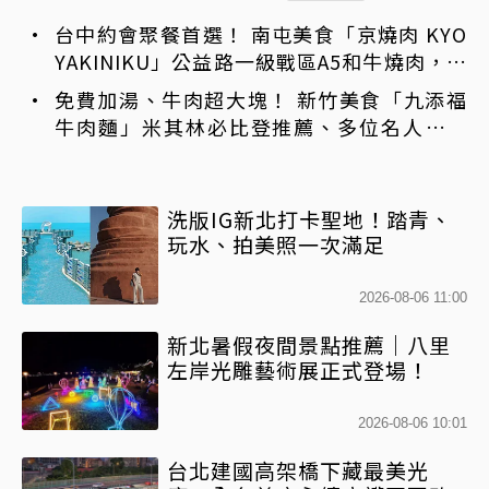
台中約會聚餐首選！ 南屯美食「京燒肉 KYO
YAKINIKU」公益路一級戰區A5和牛燒肉，京
平雙人套餐全程專人代烤
免費加湯、牛肉超大塊！ 新竹美食「九添福
牛肉麵」米其林必比登推薦、多位名人都朝
聖過
洗版IG新北打卡聖地！踏青、
玩水、拍美照一次滿足
2026-08-06 11:00
新北暑假夜間景點推薦｜八里
左岸光雕藝術展正式登場！
2026-08-06 10:01
台北建國高架橋下藏最美光