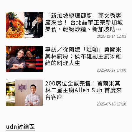
「​​新加坡總理御廚」郭文秀客
座來台！ 台北晶華正宗新加坡
美食，龍蝦炒麵、​新加坡叻沙
麵上桌 年底前吃得到
2025-11-14 12:03
專訪／從阿嬤「灶咖」勇闖米
其林廚房：侯布雄副主廚梁維
維的料理人生
2025-08-27 14:00
200席位全數完售！首爾米其
林二星主廚Allen Suh 首度來
台客座
2025-07-18 17:18
udn討論區