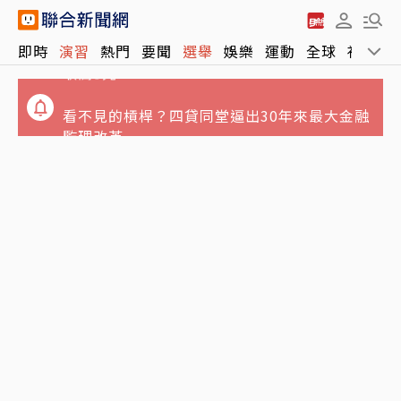
台股量縮跌170點收44,225點失守季線 台積電
即時
演習
熱門
要聞
選舉
娛樂
運動
全球
社會
收高5元
看不見的槓桿？四貸同堂逼出30年來最大金融
監理改革
綠燈剛起步！89歲老婦過馬路遭大貨車猛撞 腹
部重創當場不治