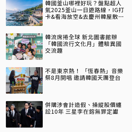
韓國釜山哪裡好玩？盤點超人
氣2025釜山一日遊路線，IG打
卡&看海放空&去慶州韓屋散步
懶人包
韓流席捲全球 新北圖書館辦
「韓國流行文化月」體驗異國
交流趣
不是東京熱！ 「恆春熱」音樂
祭8月開唱 邀請韓國天團登台
併購涉會計造假、操縱股價纏
訟10年 三星李在鎔無罪定讞