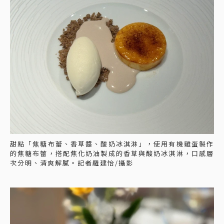
甜點「焦糖布蕾、香草醬、酸奶冰淇淋」，使用有機雞蛋製作
的焦糖布蕾，搭配焦化奶油製成的香草與酸奶冰淇淋，口感層
次分明、清爽解膩。記者羅建怡/攝影