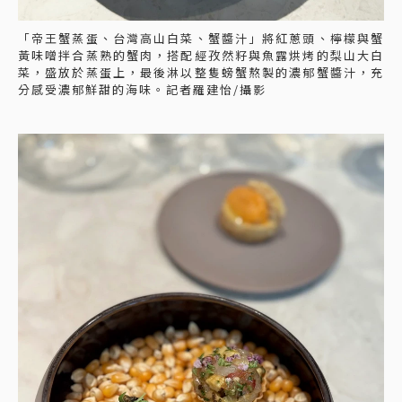
「帝王蟹蒸蛋、台灣高山白菜、蟹醬汁」將紅蔥頭、檸檬與蟹
黃味噌拌合蒸熟的蟹肉，搭配經孜然籽與魚露烘烤的梨山大白
菜，盛放於蒸蛋上，最後淋以整隻螃蟹熬製的濃郁蟹醬汁，充
分感受濃郁鮮甜的海味。記者羅建怡/攝影