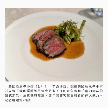
「美國極黑牛小排（갈비）、辛奇沙拉」挑選美國極黑牛小排
並以韓式燒肉醬醃製後慢火烹煮，搭配以魚露和芝麻油調味的
韓式泡菜、生紫蘇與萵苣，讓台灣饕客感受韓食的迷人魅力。
記者羅建怡/攝影