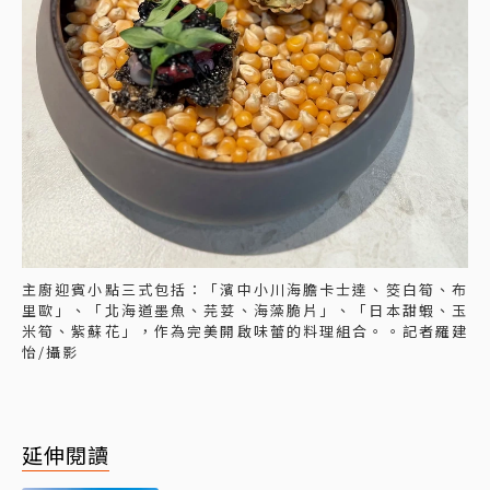
主廚迎賓小點三式包括：「濱中小川海膽卡士達、筊白筍、布
里歐」、「北海道墨魚、芫荽、海藻脆片」、「日本甜蝦、玉
米筍、紫蘇花」，作為完美開啟味蕾的料理組合。。記者羅建
怡/攝影
延伸閱讀