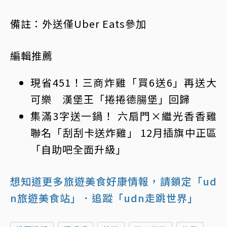
備註：外送僅Uber Eats參加
編輯推薦
現省451！三商炸雞「買6送6」再送大
可樂 漢堡王「捲捲德腸堡」回歸
集滿3字送一鍋！ 六扇門×繼光香香雞
聯名「刮刮卡送炸雞」 12月插旗中正區
「自助吧全面升級」
想知道更多旅遊美食好康情報，請鎖定「ud
n旅遊美食站」
．追蹤「udn走跳世界」