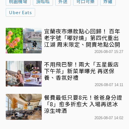
桃園機場
頂呱呱
外送
可口可樂
炸雞
Uber Eats
宜蘭夜市爆款點心回歸！ 百年
老字號「嘟好燒」第四代重出
江湖 周末限定、開賣地點公開
2026-08-07 15:27
不用飛巴黎！兩大「五星飯店
下午茶」新菜單曝光 再送保
養、香氛好禮
2026-08-07 14:11
餐費最低只要8元！爸爸身分證
「8」愈多折愈大 入場再送冰
涼生啤酒
2026-08-07 14:02