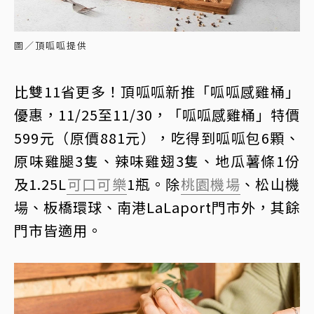
圖／頂呱呱提供
比雙11省更多！頂呱呱新推「呱呱感雞桶」
優惠，11/25至11/30，「呱呱感雞桶」特價
599元（原價881元），吃得到呱呱包6顆、
原味雞腿3隻、辣味雞翅3隻、地瓜薯條1份
及1.25L
可口可樂
1瓶。除
桃園機場
、松山機
場、板橋環球、南港LaLaport門市外，其餘
門市皆適用。