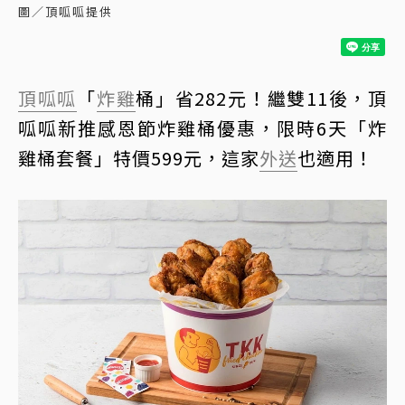
圖／頂呱呱提供
頂呱呱
「
炸雞
桶」省282元！繼雙11後，頂
呱呱新推感恩節炸雞桶優惠，限時6天「炸
雞桶套餐」特價599元，這家
外送
也適用！