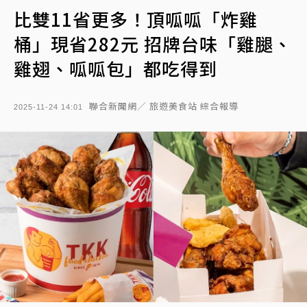
比雙11省更多！頂呱呱「炸雞
桶」現省282元 招牌台味「雞腿、
雞翅、呱呱包」都吃得到
聯合新聞網／ 旅遊美食站 綜合報導
2025-11-24 14:01