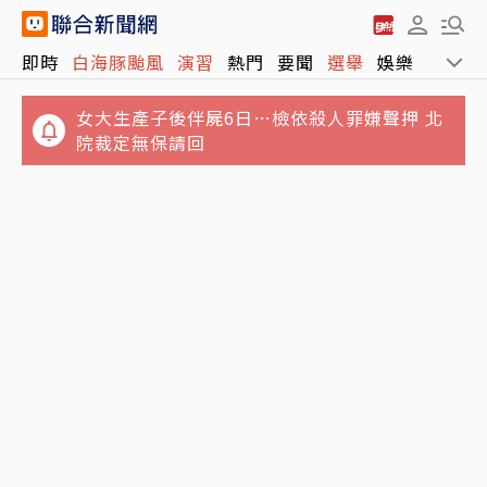
即時
白海豚颱風
演習
熱門
要聞
選舉
娛樂
運動
女大生產子後伴屍6日…檢依殺人罪嫌聲押 北
院裁定無保請回
效果比散步還好！復健科醫師揭「1動作」：
在家就能降血壓