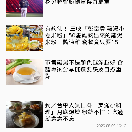
身分林智勝續寫傳奇篇章
有夠佛！ 三峽「彭富貴 雞湯小
卷米粉」50隻雞熬出來的雞湯
米粉＋醬油雞 套餐竟只要150
元
市售雞湯不是顏色越深越好 食
譜專家分享挑選要訣及自煮重
點
獨／台中人氣日料「美滿小料
理」月底熄燈 粉絲不捨：吃過
就念念不忘
2026-08-09 16:12