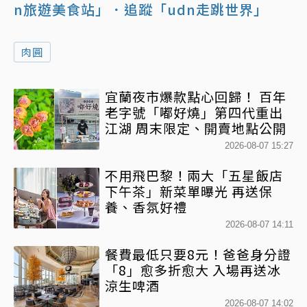
n旅遊美食站」
．追蹤「udn走跳世界」
肉圓
宜蘭夜市爆款點心回歸！ 百年
老字號「嘟好燒」第四代重出
江湖 周末限定、開賣地點公開
2026-08-07 15:27
不用飛巴黎！兩大「五星飯店
下午茶」新菜單曝光 再送保
養、香氛好禮
2026-08-07 14:11
餐費最低只要8元！爸爸身分證
「8」愈多折愈大 入場再送冰
涼生啤酒
2026-08-07 14:02