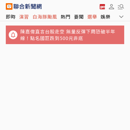
即時
演習
白海豚颱風
熱門
要聞
選舉
娛樂
運動
陳嘉偉直言台股走空 無量反彈下周恐破半年
線！點名國巨跌到500元非底
桃園平鎮驚傳8旬夫殺妻 家人發現緊急報案、
警方調查中