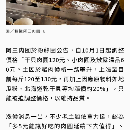
圖／翻攝阿三肉圓FB
阿三肉圓於粉絲團公告，自10月1日起調整
價格「干貝肉圓120元、小肉圓及燉露湯品6
0元。主因於豬肉價格一路攀升，上漲至目
前每斤120至130元，再加上因應原物料如地
瓜粉、北海道乾干貝等均漲價約20%」，只
能被迫調整價格，以維持品質。
漲價消息一出，不少老主顧依舊力挺，認為
「多5元能讓好吃的肉圓延續下去值得」、