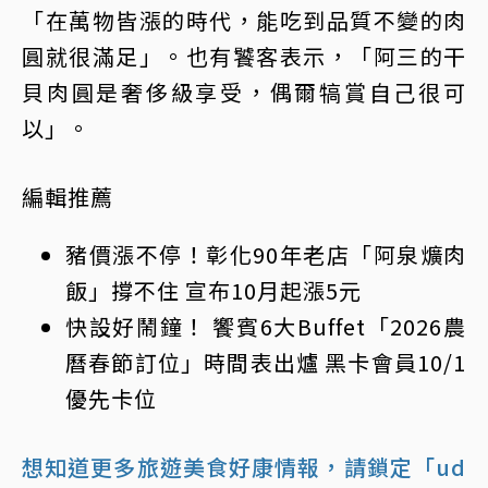
「在萬物皆漲的時代，能吃到品質不變的肉
圓就很滿足」。也有饕客表示，「阿三的干
貝肉圓是奢侈級享受，偶爾犒賞自己很可
以」。
編輯推薦
豬價漲不停！彰化90年老店「阿泉爌肉
飯」撐不住 宣布10月起漲5元
快設好鬧鐘！ 饗賓6大Buffet「2026農
曆春節訂位」時間表出爐 黑卡會員10/1
優先卡位
想知道更多旅遊美食好康情報，請鎖定「ud