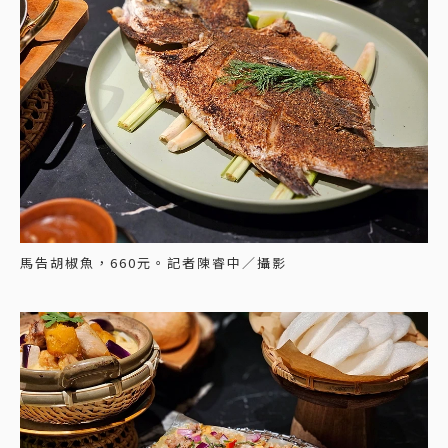
馬告胡椒魚，660元。記者陳睿中／攝影