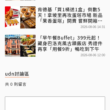
肯德基「買1桶送1盒」倒數5
天！拿坡里再攻蛋塔市場 新品
「果香蛋塔」開賣 嘗鮮開箱現
省71元
2026-08-06 14:31
「早午餐Buffet」399元起！
藏身巴洛克風古蹟飯店 秀證件
再享「用餐9折」暢吃到下午
2026-08-06 12:00
udn討論區
共
則留言
0