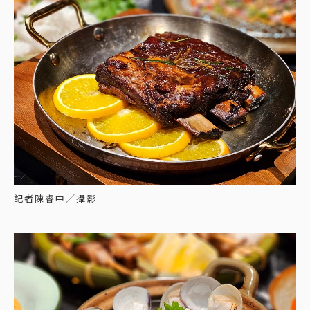
記者陳睿中／攝影