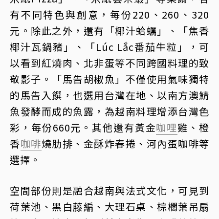
有不同特色與創意，每份220、260、320
元。除此之外，還有「椰汁蛤蠣」、「焦香
椰汁瓦鍋豬」、「Lúc Lắc番茄牛粒」，可
以看到紅燒肉、北非蛋等不同跨國料理的致
敬影子。「馬告胡椒魚」不僅使用氣味獨特
的馬告入饌，也選用台灣在地、以南方澳鯖
魚發酵而成的魚露，為越南料理增添台灣色
彩，每份660元。其他還有黃金
咖哩
雞、橙
香
咖啡
燒肋排、金酥炸春捲、河內蛋咖啡等
選擇。
空間部份則是融合越南與法式文化，可見到
荷葉池、黑白藤編、大理石桌、棕櫚葉吊扇