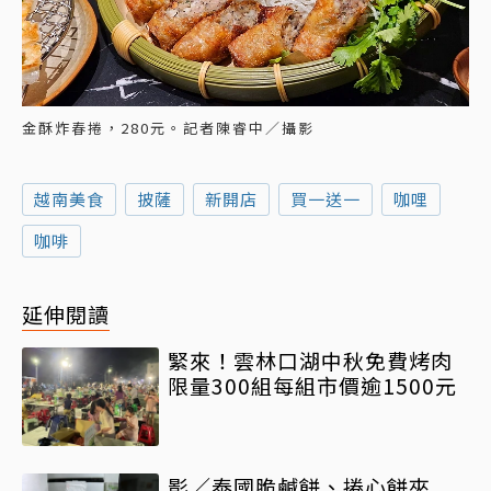
金酥炸春捲，280元。記者陳睿中／攝影
越南美食
披薩
新開店
買一送一
咖哩
咖啡
延伸閱讀
緊來！雲林口湖中秋免費烤肉
限量300組每組市價逾1500元
影／泰國脆鹹餅、捲心餅夾