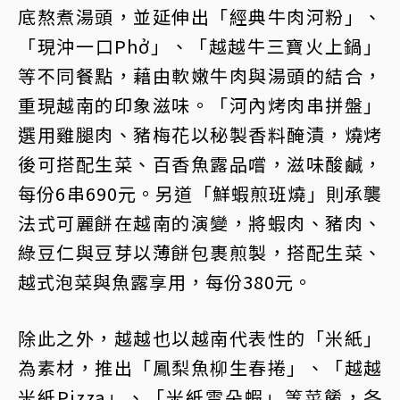
底熬煮湯頭，並延伸出「經典牛肉河粉」、
「現沖一口Phở」、「越越牛三寶火上鍋」
等不同餐點，藉由軟嫩牛肉與湯頭的結合，
重現越南的印象滋味。「河內烤肉串拼盤」
選用雞腿肉、豬梅花以秘製香料醃漬，燒烤
後可搭配生菜、百香魚露品嚐，滋味酸鹹，
每份6串690元。另道「鮮蝦煎班燒」則承襲
法式可麗餅在越南的演變，將蝦肉、豬肉、
綠豆仁與豆芽以薄餅包裹煎製，搭配生菜、
越式泡菜與魚露享用，每份380元。
除此之外，越越也以越南代表性的「米紙」
為素材，推出「鳳梨魚柳生春捲」、「越越
米紙Pizza」、「米紙雲朵蝦」等菜餚，各