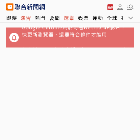
Google Chrome終於可看Netflix 4K影片！
即時
演習
熱門
要聞
選舉
娛樂
運動
全球
社會
快更新瀏覽器、還要符合條件才能用
離世前48小時還在直播！網紅「肥大叔」猝逝
暴瘦粉絲疑「早覺得不對」
白海豚颱風「先蛻殼5次、再長途跋涉靠近大
陸」 陸專家稱罕見