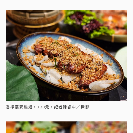
香檸燕麥雞翅，320元。記者陳睿中／攝影