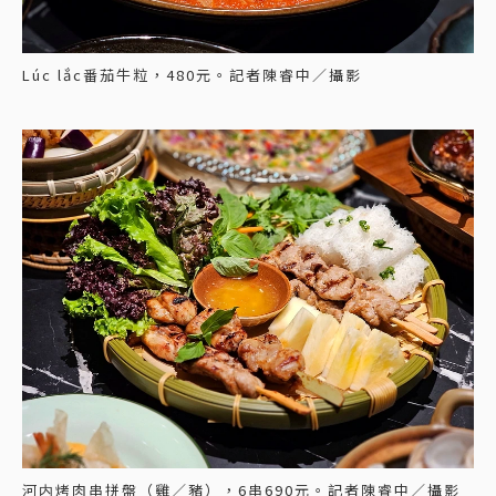
Lúc lắc番茄牛粒，480元。記者陳睿中／攝影
河内烤肉串拼盤（雞／豬），6串690元。記者陳睿中／攝影