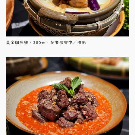
黃金咖哩雞，380元。記者陳睿中／攝影