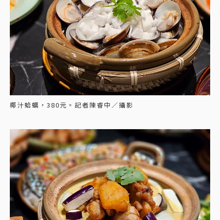
椰汁蛤蠣，380元。記者陳睿中／攝影