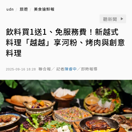
udn
旅遊
美食搶鮮報
聽新聞
飲料買1送1、免服務費！新越式
料理「越越」享河粉、烤肉與創意
料理
聯合報／ 記者
陳睿中
／即時報導
2025-09-16 18:28