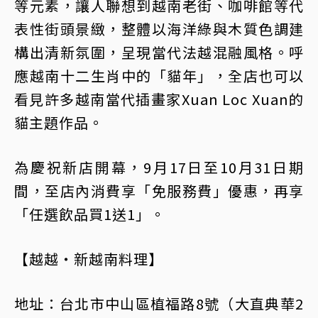
等元素，讓人聯想到越南老街、咖啡館等代
表性街頭景緻，整體以海洋綠與木質色調建
構出清新氛圍，呈現當代法越混融風格。呼
應越南十二生肖中的「貓年」，全店也可以
看見許多越南當代插畫家Xuan Loc Xuan的
貓主題作品。
為慶祝新店開幕，9月17日至10月31日期
間，至店內消費享「免服務費」優惠，再享
「任選飲品買1送1」。
【越越・新越南料理】
地址：台北市中山區植福路8號（大直典華2