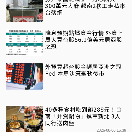
300萬元大麻 越南2移工走私來
台落網
降息預期點燃資金行情 外資上
周大買台股56.1億美元居亞股
之冠
外資買超台股金額居亞洲之冠
Fed 本周決策牽動後市
40多種食材吃到飽288元！台
南「井賀鍋物」進軍新北 3人
同行送肉盤
2026-08-06 15:39