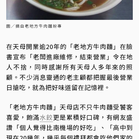
圖／摘自老地方牛肉麵粉專
在天母開業逾20年的「老地方牛肉麵」在臉
書宣布「老闆進廠維修，結束營業」令在地
人不捨，同時感謝所有天母人多年來的照
顧。不少消息靈通的老主顧都把握最後營業
日搶吃，就為把好味道留在記憶裡。
「老地方牛肉麵」天母店不只牛肉麵受饕客
喜愛，飽滿
水餃
更是累積好口碑，有網友盛
讚「個人覺得比南機場的好吃」、「高中到
現在20幾年，幾乎每個禮拜都會吃他們家的