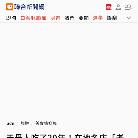
即時
白海豚颱風
演習
熱門
要聞
選舉
娛樂
運動
udn
旅遊
美食搶鮮報
天母人吃了20年！在地名店「老