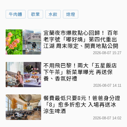
牛肉麵
歇業
水餃
熄燈
宜蘭夜市爆款點心回歸！ 百年
老字號「嘟好燒」第四代重出
江湖 周末限定、開賣地點公開
2026-08-07 15:27
不用飛巴黎！兩大「五星飯店
下午茶」新菜單曝光 再送保
養、香氛好禮
2026-08-07 14:11
餐費最低只要8元！爸爸身分證
「8」愈多折愈大 入場再送冰
涼生啤酒
2026-08-07 14:02