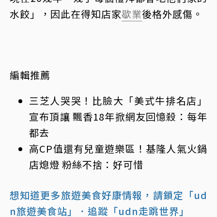
水餃」，因此在得知店家
歇業
後格外感傷。
編輯推薦
三芝人哭哭！比臉大「美式牛排名店」
宣布頂讓 飄香18年掀網友回憶殺：每年
都去
高CP值還有兒童遊樂區！基隆人氣火鍋
店
熄燈
粉絲不捨：好可惜
想知道更多旅遊美食好康情報，請鎖定「ud
n旅遊美食站」
．追蹤「udn走跳世界」