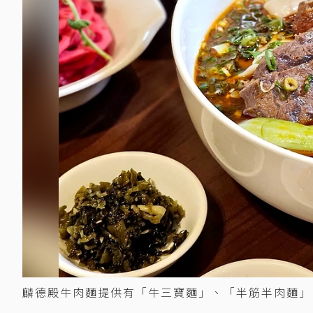
麟德殿牛肉麵提供有「牛三寶麵」、「半筋半肉麵」