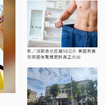
影／沒節食也狂瘦58公斤 美國男搬
到英國後驚覺肥胖真正元凶