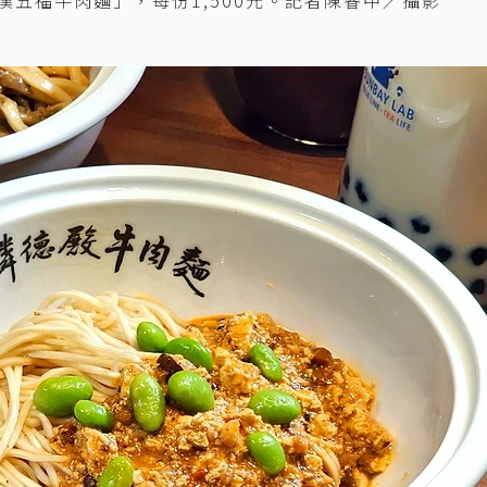
滿漢五福牛肉麵」，每份1,500元。記者陳睿中／攝影