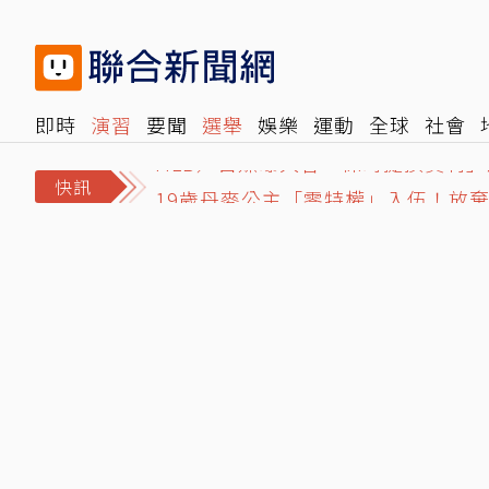
即時
演習
要聞
選舉
娛樂
運動
全球
社會
MLB／日媒曝大谷「保時捷換賓利」
雜誌
報時光
倡議+
500輯
轉角國際
NBA
時
19歲丹麥公主「零特權」入伍！放
快訊
高雄有線電視維修員完工坐回工程車 