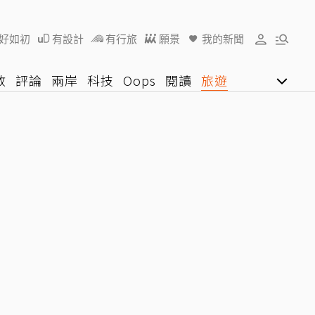
好如初
有設計
有行旅
願景
我的新聞
教
評論
兩岸
科技
Oops
閱讀
旅遊
行動
影音網
U好學