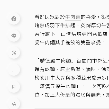
看好民眾對於
牛肉麵
的喜愛，築
烤熟成羽下
牛排
麵、炙烤厚切牛
茶行旗下「山倍烘焙專門茶飲店
受牛肉麵與手搖飲的雙重享受。
「麟德殿牛肉麵」首間門市鄰近
還有乾麵、原盅燉湯、滷味、涼
榜使用牛大骨與多種蔬果熬煮8
「滿漢五福牛肉麵」，一次可吃
位，加上大份量的湯底與麵條，總重