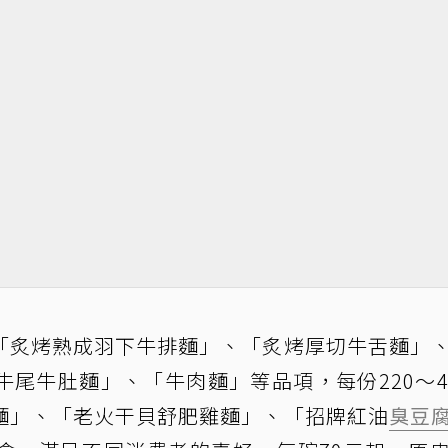
「炙烤熟成羽下牛排麵」、「炙烤厚切牛舌麵」
尾牛肚麵」、「牛肉麵」等品項，每份220～4
麵」、「老火干貝舒肥雞麵」、「招牌紅油
臭豆