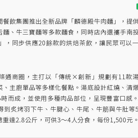
間餐飲集團推出全新品牌「麟德殿牛肉麵」，提
舌麵、牛三寶麵等多款麵食，同時店內還攜手南
」，同步供應20餘款的烘焙茶飲，讓民眾可以
條通商圈，主打以「傳統×創新」規劃有11款
菜、主廚單品等多樣化餐點。湯底設計紅燒、清
小時而成，並使用多種肉品部位，呈現豐富口感
得到炙烤羽下牛、牛腱心、牛尾、牛筋與牛肚等
達2.8公斤，可供3～4人分食，每份1,500元