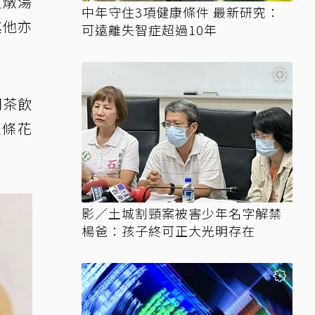
盅燉湯
中年守住3項健康條件 最新研究：
其他亦
可遠離失智症超過10年
門茶飲
玉條花
影／土城割頸案被害少年名字解禁
楊爸：孩子終可正大光明存在