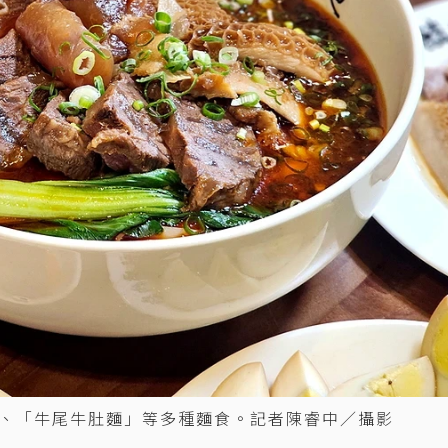
、「牛尾牛肚麵」等多種麵食。記者陳睿中／攝影