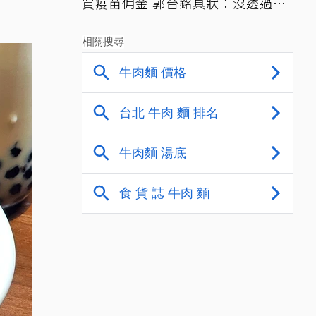
買疫苗佣金 郭台銘具狀：沒透過仲
介