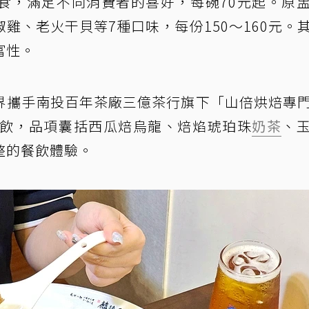
食，滿足不同消費者的喜好，每碗70元起。原
雞、老火干貝等7種口味，每份150～160元。
富性。
界攜手南投百年茶廠三億茶行旗下「山倍烘焙專
茶飲，品項囊括西瓜焙烏龍、焙焰琥珀珠
奶茶
、
整的餐飲體驗。