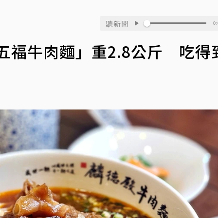
聽新聞
0:
五福牛肉麵」重2.8公斤 吃得