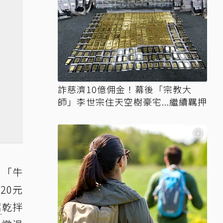
詐慈濟10億佣金！幕後「宗教大
師」李世宗住天空樹豪宅...繼續羈押
、「牛
20元
腐
乾拌