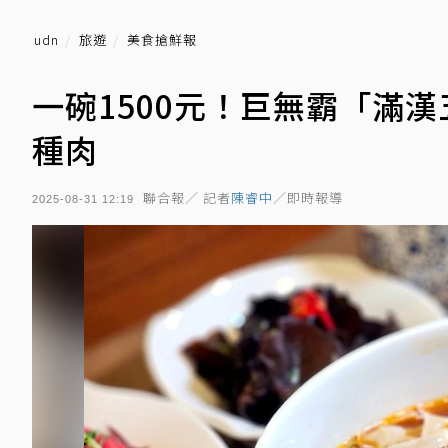
udn
旅遊
美食搶鮮報
一碗1500元！巨無霸「滿漢
種肉
聯合報／ 記者
陳睿中
／即時報導
2025-08-31 12:19