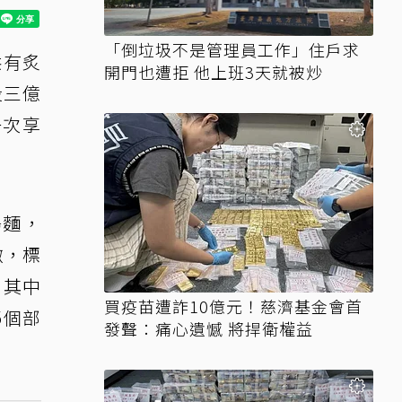
「倒垃圾不是管理員工作」住戶求
供有炙
開門也遭拒 他上班3天就被炒
投三億
一次享
湯麵，
燉，標
。其中
買疫苗遭詐10億元！慈濟基金會首
5個部
發聲：痛心遺憾 將捍衛權益
。