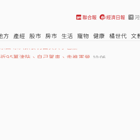
聯合報
經濟日報
河
地方
產經
股市
房市
生活
寵物
健康
橘世代
文
原因 家人飲食仍由真美子包辦
尚
汽車
棒球
HBL
遊戲
專題
網誌
女子漾
陽光
10:08
棄近95萬津貼、自己駕車、走進軍營
10:06
停路邊12小時…已身亡
10:21