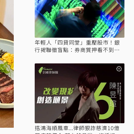
年輕人「四貸同堂」重壓股市！銀
行揭聯徵盲點：券商質押看不到、
時間差達一個月
搭鴻海順風車...律師狠詐慈濟10億