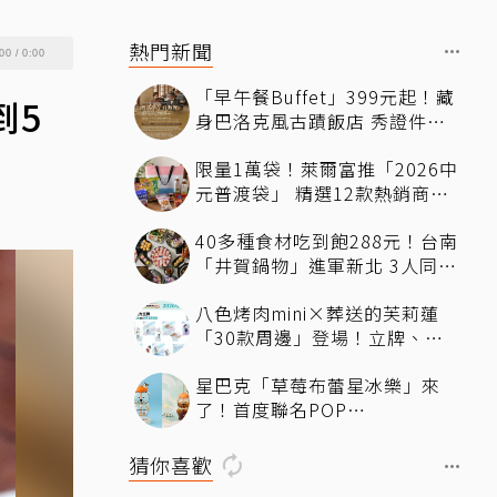
熱門新聞
00
/
0:00
「早午餐Buffet」399元起！藏
到5
身巴洛克風古蹟飯店 秀證件再
享「用餐9折」暢吃到下午
限量1萬袋！萊爾富推「2026中
元普渡袋」 精選12款熱銷商品
一袋搞定
40多種食材吃到飽288元！台南
「井賀鍋物」進軍新北 3人同行
送肉盤
八色烤肉mini×葬送的芙莉蓮
「30款周邊」登場！立牌、鑰
匙圈統統有
星巴克「草莓布蕾星冰樂」來
了！首度聯名POP
MART「MOLLY」 限定版
「MOLLYｘBearista小熊杯」
猜你喜歡
必收藏