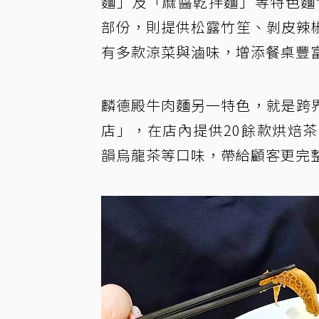
麵」及「麻醬乾拌麵」等特色麵
部份，則提供松露竹笙、剝皮辣椒
有多款涼菜與滷味，增添餐桌豐
麟德殿牛肉麵另一特色，就是跨
店」，在店內提供20餘款烘焙
韻烏龍茶等口味，帶給顧客更完