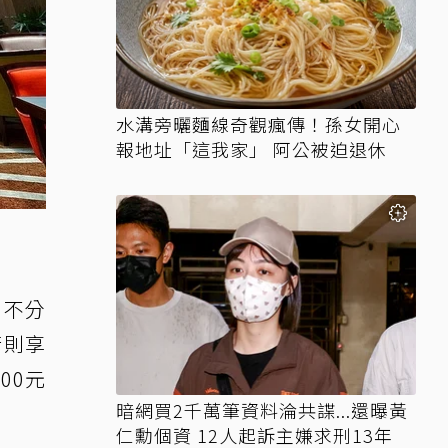
水溝旁曬麵線奇觀瘋傳！孫女開心
報地址「這我家」 阿公被迫退休
，不分
行則享
00元
暗網買2千萬筆資料淪共諜...還曝黃
仁勳個資 12人起訴主嫌求刑13年