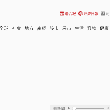
聯合報
經濟日報
河
全球
社會
地方
產經
股市
房市
生活
寵物
健康
際
NBA
時尚
汽車
棒球
HBL
遊戲
專題
網誌
聽新聞
0: