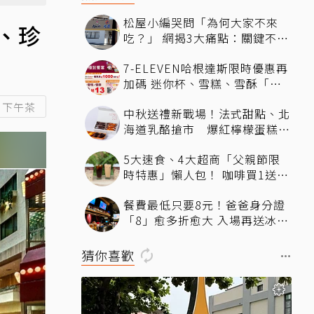
松屋小編哭問「為何大家不來
、珍
吃？」 網揭3大痛點：關鍵不只
價格
7-ELEVEN哈根達斯限時優惠再
加碼 迷你杯、雪糕、雪酥「買
10送13」
下午茶
中秋送禮新戰場！法式甜點、北
海道乳酪搶市 爆紅檸檬蛋糕熱
銷破萬顆
5大速食、4大超商「父親節限
時特惠」懶人包！ 咖啡買1送
1、比薩半價、霜淇淋只要10元
餐費最低只要8元！爸爸身分證
「8」愈多折愈大 入場再送冰涼
生啤酒
猜你喜歡