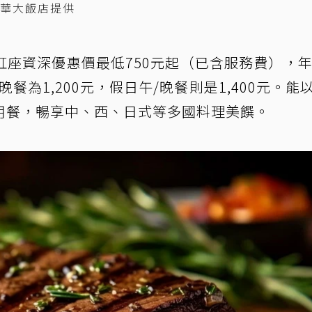
華大飯店提供
座資深優惠價最低750元起（已含服務費），年
餐為1,200元，假日午/晚餐則是1,400元。能
用餐，暢享中、西、日式等多國料理美饌。