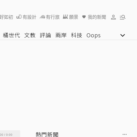
好如初
有設計
有行旅
願景
我的新聞
橘世代
文教
評論
兩岸
科技
Oops
女子漾
陽光行動
影音網
U好學
熱門新聞
00
/
0:00