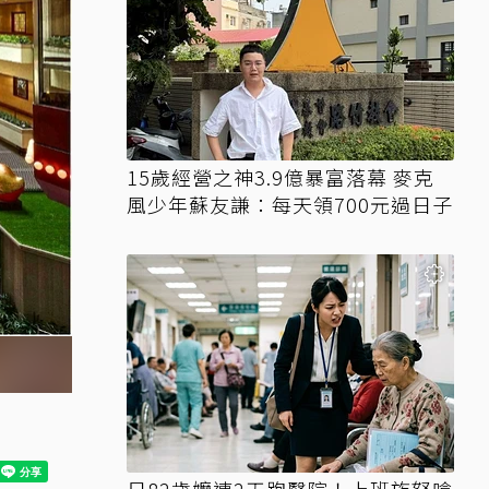
15歲經營之神3.9億暴富落幕 麥克
風少年蘇友謙：每天領700元過日子