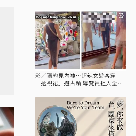
影／隱約見內褲…超辣女遊客穿
「透視裙」遊古蹟 導覽員拒入全網
讚翻