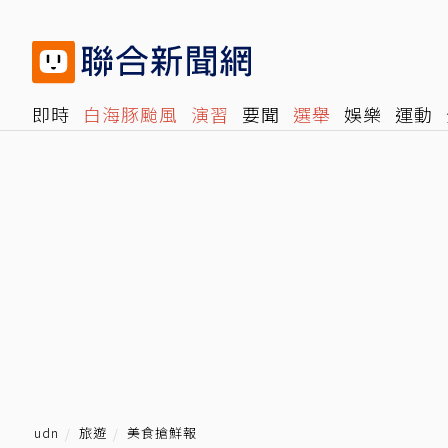
即時
白海豚颱風
演習
要聞
選舉
娛樂
運動
閱讀
旅遊
雜誌
報時光
倡議+
500輯
轉角國
udn
旅遊
美食搶鮮報