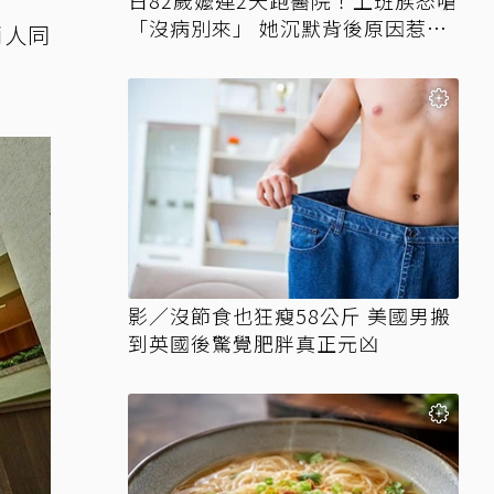
日82歲嬤連2天跑醫院！上班族怒嗆
「沒病別來」 她沉默背後原因惹鼻
兩人同
酸
影／沒節食也狂瘦58公斤 美國男搬
到英國後驚覺肥胖真正元凶