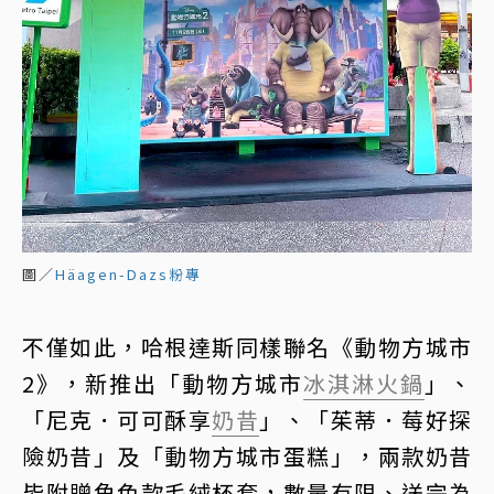
圖／
Häagen-Dazs粉專
不僅如此，哈根達斯同樣聯名《動物方城市
2》，新推出「動物方城市
冰淇淋
火鍋
」、
「尼克．可可酥享
奶昔
」、「茱蒂．莓好探
險奶昔」及「動物方城市蛋糕」，兩款奶昔
皆附贈角色款毛絨杯套，數量有限、送完為