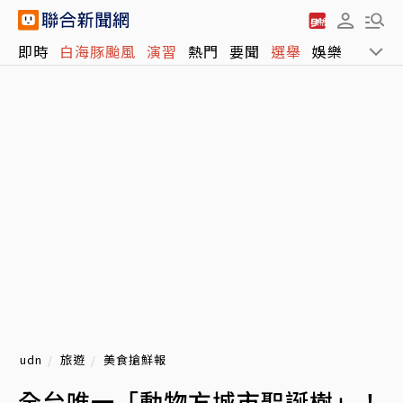
即時
白海豚颱風
演習
熱門
要聞
選舉
娛樂
運動
udn
旅遊
美食搶鮮報
全台唯一「動物方城市聖誕樹」！