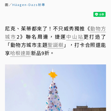
圖／
Häagen-Dazs粉專
尼克、茱蒂都來了！不只威秀獨推《
動物方
城市
2》聯名周邊，捷運
中山站
更打造了
「動物方城市主題
聖誕樹
」，打卡合照還能
享
哈根達斯
新品9折。