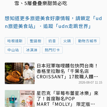
雪、5層疊疊樂甜筒必吃
想知道更多旅遊美食好康情報，請鎖定「ud
n旅遊美食站」
．追蹤「udn走跳世界」
哈根達斯
聖誕樹
奶昔
火鍋
動物方城市
中山站
冰淇淋
熱門打卡
日本冠軍咖哩麵包快閃台南！
香格里拉聯名「千葉名店
CROISSANT」17款職人麵包
限時開賣
2026-08-07 11:15
星巴克「草莓布蕾星冰樂」來
了！首度聯名POP
MART「MOLLY」 限定版