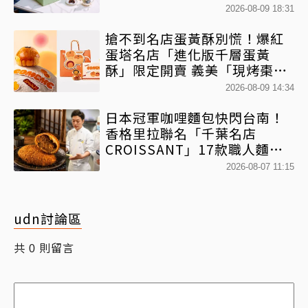
2026-08-09 18:31
搶不到名店蛋黃酥別慌！爆紅
蛋塔名店「進化版千層蛋黃
酥」限定開賣 義美「現烤棗泥
蛋黃酥」第2件半價
2026-08-09 14:34
日本冠軍咖哩麵包快閃台南！
香格里拉聯名「千葉名店
CROISSANT」17款職人麵包
限時開賣
2026-08-07 11:15
udn討論區
共
則留言
0