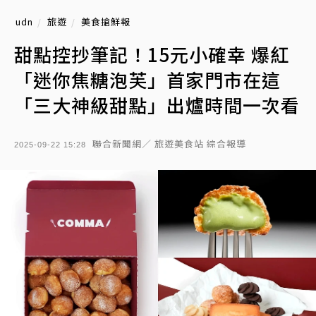
udn
旅遊
美食搶鮮報
甜點控抄筆記！15元小確幸 爆紅
「迷你焦糖泡芙」首家門市在這
「三大神級甜點」出爐時間一次看
聯合新聞網／ 旅遊美食站 綜合報導
2025-09-22 15:28