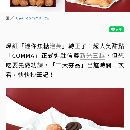
圖／
IG@_comma_tw
爆紅「迷你焦糖
泡芙
」轉正了！超人氣甜點
「COMMA」正式進駐信義
新光三越
，但想
吃要先做功課，「三大夯品」出爐時間一次
看，快快抄筆記！