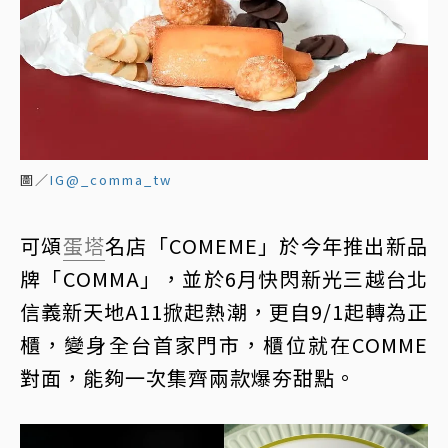
圖／
IG@_comma_tw
可頌
蛋塔
名店「COMEME」於今年推出新品
牌「COMMA」，並於6月快閃新光三越台北
信義新天地A11掀起熱潮，更自9/1起轉為正
櫃，變身全台首家門市，櫃位就在COMME
對面，能夠一次集齊兩款爆夯甜點。