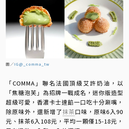
圖／
IG@_comma_tw
「COMMA」聯名法國頂級艾許奶油，以
「焦糖泡芙」為招牌一戰成名，迷你版造型
超級可愛，香濃卡士達餡一口吃十分涮嘴，
除原味外，還新增了
抹茶
口味，原味6入90
元、抹茶6入108元，平均一顆僅15-18元，