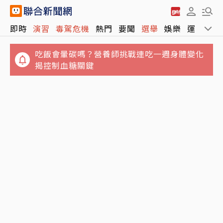
即時
演習
毒駕危機
熱門
要聞
選舉
娛樂
運動
全
吃飯會暈碳嗎？營養師挑戰連吃一週身體變化
揭控制血糖關鍵
失業勞工注意！打工收入超過最低工資 不得請
駐日內瓦處長宴米其林害錯過班機！遭爆多花
領失業給付
百萬公帑 王正旭回應了