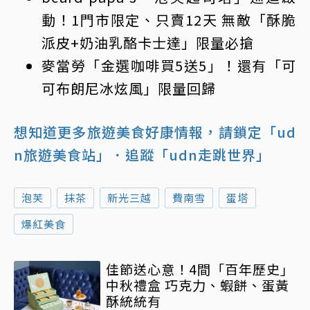
動！1門市限定、只賣12天 無敵「酥脆
派皮+奶油乳酪卡士達」限量必搶
麥當勞「金選咖啡買5送5」！還有「可
可布朗尼冰炫風」限量回歸
想知道更多旅遊美食好康情報，請鎖定「ud
n旅遊美食站」
．追蹤「udn走跳世界」
泡芙
抹茶
新光三越
費南雪
蛋塔
爆紅美食
佳節送心意！4間「百年歷史」
中秋禮盒 巧克力、蝦餅、蛋黃
酥統統有