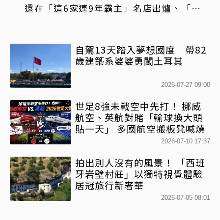
還在「這6家連9年霸主」名店出爐、「這家
台菜」無緣9連霸
自駕13天踏入夢想國度 帶82
歲建築系婆婆勇闖土耳其
2026-07-27 09:00
世足8強未戰空中先打！ 挪威
航空、英航對賭「輸球換大頭
貼一天」 多國航空搬板凳喊燒
2026-07-10 17:37
拍出別人沒有的風景！ 「西班
牙岩壁村莊」以獨特視覺體驗
居冠旅行新奢華
2026-07-05 08:01