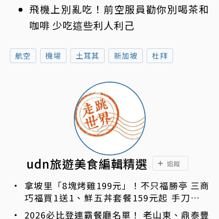
飛機上別亂吃！前空服員勸你別喝茶和
咖啡 少吃這些利人利己
航空
機場
土耳其
新加坡
杜拜
udn旅遊美食編輯精選
追蹤
拿坡里「8塊烤雞199元」！不只福勝亭 三商
巧福買1送1、鮮五丼套餐159元起 手刀免費
領優惠
2026必比登連霸餐廳名單！ 老山東、鼎泰豐