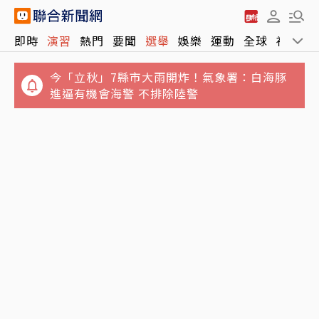
即時
演習
熱門
要聞
選舉
娛樂
運動
全球
社會
今「立秋」7縣市大雨開炸！氣象署：白海豚
進逼有機會海警 不排除陸警
誆騙慈濟10億元！女律師勾結講經師吸金⋯豪
美股收盤／三大指數收黑…標普500小跌！費
宅藏黃金鮑魚 要信徒喝精油
半奮力收紅 觀望美伊局勢