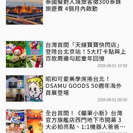
泰國擬對入境旅客徵300泰銖
旅遊費 4個月內啟動
台灣首間「天線寶寶快閃店」
登陸台北京站！5大打卡點與上
百款周邊勾起童年回憶
2026-08-01 10:58
昭和可愛美學席捲台北！
OSAMU GOODS 50週年海外
首展登場
2026-08-01 09:00
全台首間！《蠟筆小新》台灣
官方旗艦店西門地下市開幕 3
大必拍亮點、1:1機器人爸爸、