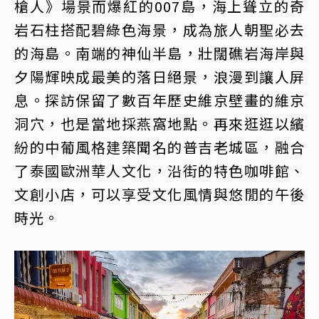
槍人》場景而爆紅的007島，海上聳立的奇
岩石柱搭配碧綠色海景，成為旅人朝聖必去
的海島。南端的神仙半島，壯闊礁岩海岸與
夕陽輝映成最美的落日絕景，浪漫到讓人屏
息。探訪保留了數百年歷史維京壁畫的維京
洞穴，也是當地採燕窩地點。再來逛逛以繽
紛的中葡風格建築聞名的普吉老城區，融合
了泰國歐洲華人文化，沿街的特色咖啡館、
文創小店，可以享受文化風情與悠閒的午後
時光。