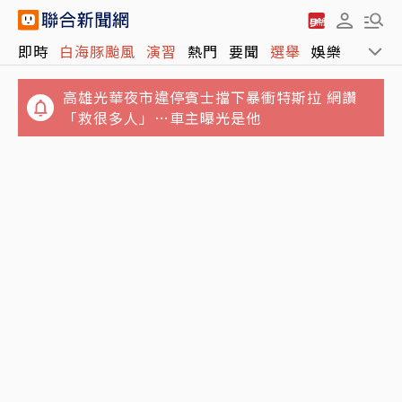
即時
白海豚颱風
演習
熱門
要聞
選舉
娛樂
運動
高雄光華夜市違停賓士擋下暴衝特斯拉 網讚
「救很多人」…車主曝光是他
日圓甜甜價不再？金控高層看法…看川普能否
四貸同堂過來人經驗談 「槓桿是一把雙刃劍」
管得住這人