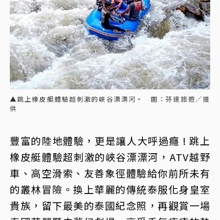
▲跳上橡皮艇體驗超刺激的峽谷漂漂河。 圖：芬達旅遊／提
供
豐富的陸地體驗，更是讓人大呼過癮 ! 跳上
橡皮艇體驗超刺激的峽谷漂漂河，ATV越野
車、高空滑索、友善象徑體驗給你前所未有
的叢林冒險。換上華麗的傳統泰服化身皇室
貴族，留下最美的泰國紀念照，再觀賞一場