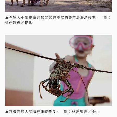
▲全家大小都盡享輕鬆又歡樂不歇的普吉島海島假期。 圖：
芬達旅遊／提供
▲來普吉島大啖海鮮龍蝦美食。 圖：芬達旅遊／提供