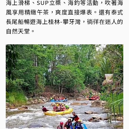
海上滑梯、SUP立槳、海釣等活動，吹著海
風享用精緻午茶，爽度直接爆表。還有泰式
長尾船暢遊海上桂林-攀牙灣，徜徉在迷人的
自然天堂。