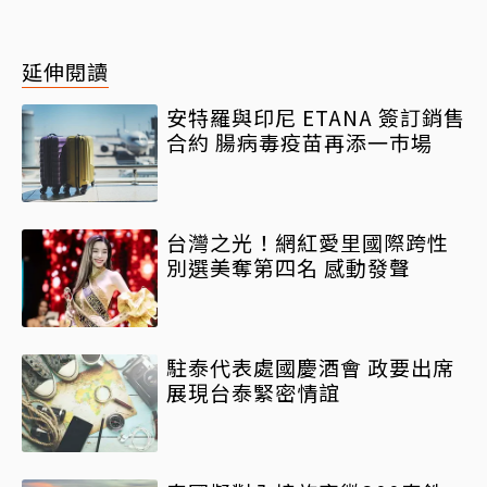
延伸閱讀
安特羅與印尼 ETANA 簽訂銷售
合約 腸病毒疫苗再添一巿場
台灣之光！網紅愛里國際跨性
別選美奪第四名 感動發聲
駐泰代表處國慶酒會 政要出席
展現台泰緊密情誼