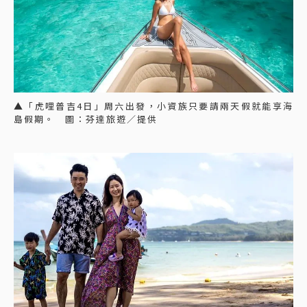
▲「虎哩普吉4日」周六出發，小資族只要請兩天假就能享海
島假期。 圖：芬達旅遊／提供