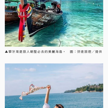
▲攀牙灣是旅人朝聖必去的美麗海島。 圖：芬達旅遊／提供