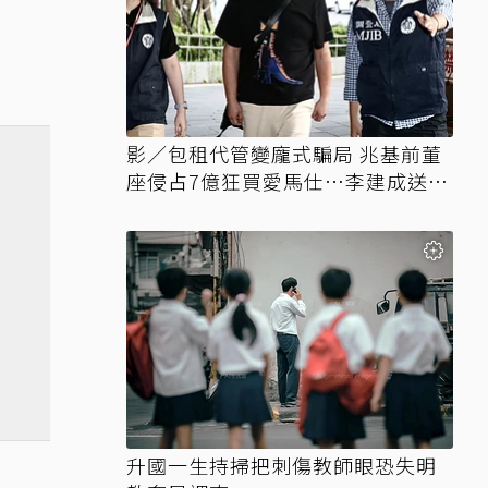
影／包租代管變龐式騙局 兆基前董
座侵占7億狂買愛馬仕…李建成送北
檢
升國一生持掃把刺傷教師眼恐失明