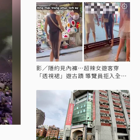
影／隱約見內褲…超辣女遊客穿
「透視裙」遊古蹟 導覽員拒入全網
讚翻