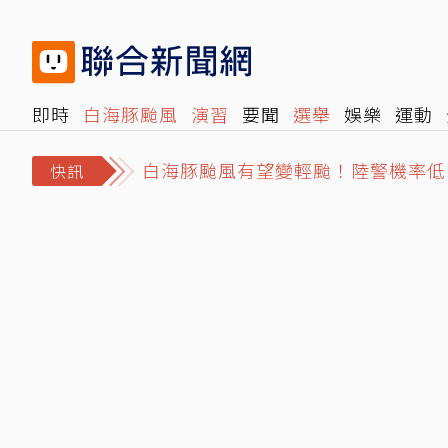
即時
白海豚颱風
演習
要聞
選舉
娛樂
運動
閱讀
旅遊
雜誌
報時光
倡議+
500輯
轉角國
白海豚颱風有望變輕颱！陸警機率低
快訊
毒駕家屬「馬克」的告白／我哥就是
結婚基金全賠光！準新娘借錢拚翻本