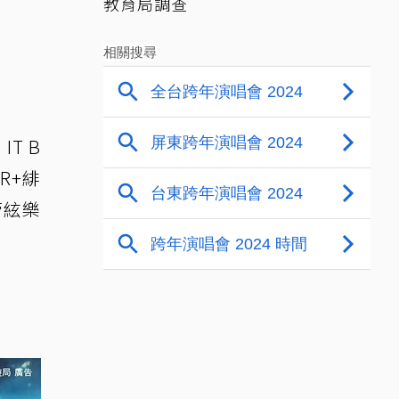
教育局調查
T B
R+緋
管絃樂