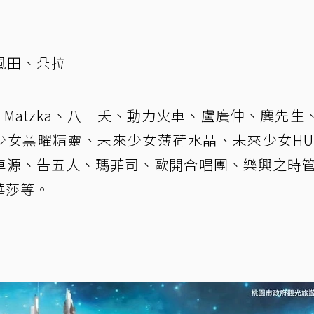
風田、朵拉
Matzka、八三夭、動力火車、盧廣仲、麋先生、I
少女黑曜精靈、未來少女薄荷水晶、未來少女HU
卓源、告五人、瑪菲司、歐開合唱團、樂興之時
華莎等。
」