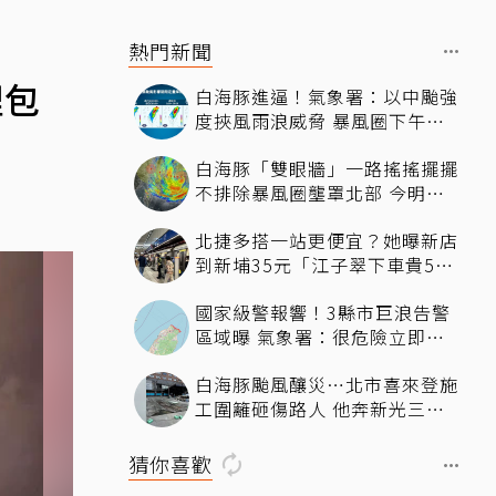
熱門新聞
理包
白海豚進逼！氣象署：以中颱強
度挾風雨浪威脅 暴風圈下午影
響北部近海
白海豚「雙眼牆」一路搖搖擺擺
不排除暴風圈壟罩北部 今明最
近時刻
北捷多搭一站更便宜？她曝新店
到新埔35元「江子翠下車貴5
元」驚呆網友
國家級警報響！3縣市巨浪告警
區域曝 氣象署：很危險立即遠
離海邊
白海豚颱風釀災…北市喜來登施
工圍籬砸傷路人 他奔新光三越
躲雨滑倒濺血
猜你喜歡