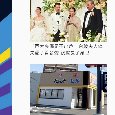
「巨大哀傷足不出戶」台玻夫人痛
失愛子首發聲 親揭長子身世