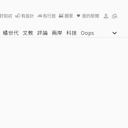
好如初
有設計
有行旅
願景
我的新聞
橘世代
文教
評論
兩岸
科技
Oops
女子漾
陽光行動
影音網
U好學