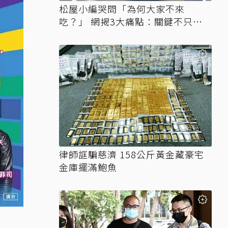
松屋小編哭問「為何大家不來
吃？」 網揭3大痛點：關鍵不只價
格
律師誆騙慈濟 158公斤黃金藏豪宅
金庫擺滿鮑魚