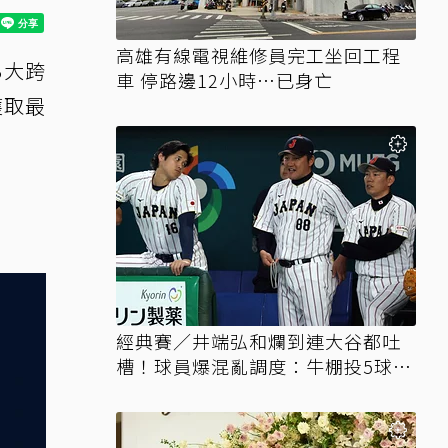
高雄有線電視維修員完工坐回工程
3大跨
車 停路邊12小時…已身亡
獲取最
經典賽／井端弘和爛到連大谷都吐
槽！球員爆混亂調度：牛棚投5球就
上場