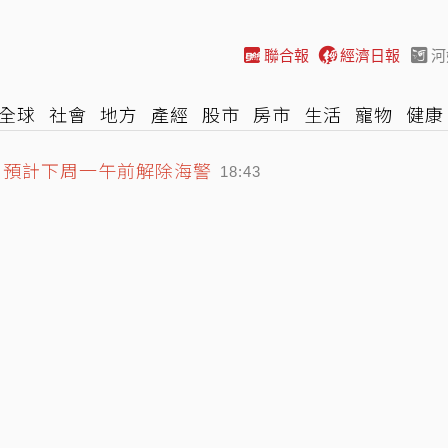
聯合報
經濟日報
河
全球
社會
地方
產經
股市
房市
生活
寵物
健康
際
NBA
時尚
汽車
棒球
HBL
遊戲
專題
網誌
 預計下周一午前解除海警
18:43
「移動式神主牌」
輸慘 崩潰想悔婚：放男友自由
19:21
19:02