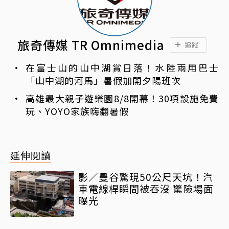
旅奇傳媒 TR Omnimedia
追蹤
在富士山的山中湖賞日落！水陸兩用巴士
「山中湖的河馬」暑假加開夕陽班次
高雄最大親子遊樂園8/8開幕！30項設施免費
玩、YOYO家族嗨翻暑假
延伸閱讀
影／曼谷驚現50公尺天坑！汽
車電線桿瞬間被吞沒 驚險場面
曝光