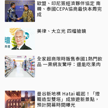
歐盟、印尼簽經濟夥伴協定 南
韓、泰國CEPA協商最快本周完
成
美律、大立光 四檔搶鏡
全家超商限時販售泰國1熱門飲
品 一票網友驚呼：還能吃果肉
曼谷新地標 Hatai 崛起！「燈
籠造型雙塔」成旅遊新景點，
預計開幕時間曝光