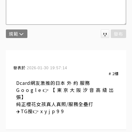
規範
發布
發表於
2026-01-30 19:57:14
#
2
樓
Dcard網友激推的日本 外 約 服務
G o o g l e 👉 【 東 京 大 阪 汐 音 高 級 出
張】
純正櫻花女孩真人真照/服務全壘打
✈️TG搜👉 x y j p 9 9