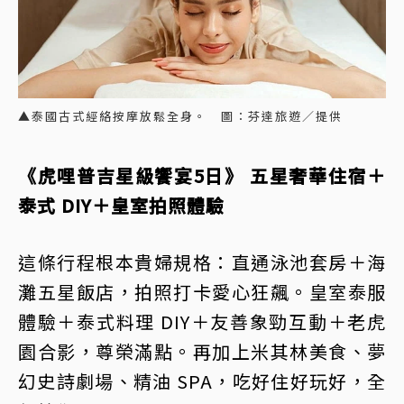
▲泰國古式經絡按摩放鬆全身。 圖：芬達旅遊／提供
《虎哩普吉星級饗宴5日》 五星奢華住宿＋
泰式 DIY＋皇室拍照體驗
這條行程根本貴婦規格：直通泳池套房＋海
灘五星飯店，拍照打卡愛心狂飆。皇室泰服
體驗＋泰式料理 DIY＋友善象勁互動＋老虎
園合影，尊榮滿點。再加上米其林美食、夢
幻史詩劇場、精油 SPA，吃好住好玩好，全