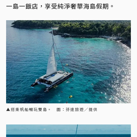
一島一飯店，享受純淨奢華海島假期。
▲搭乘帆船暢玩雙島。 圖：芬達旅遊／提供