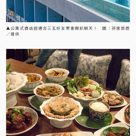
▲公寓式酒店超適合三五好友聚會開趴聊天！ 圖：芬達旅遊
／提供