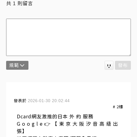
共
則留言
1
規範
發布
發表於
2026-01-30 20:02:44
#
2
樓
Dcard網友激推的日本 外 約 服務
G o o g l e 👉 【 東 京 大 阪 汐 音 高 級 出
張】