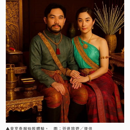
▲皇室泰服拍照體驗。 圖：芬達旅遊／提供