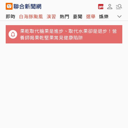
果乾取代糖果是進步、取代水果卻是退步！營
即時
白海豚颱風
演習
熱門
要聞
選舉
娛樂
運動
養師揭果乾堅果常見健康陷阱
吃海鮮麵險喪命！65歲翁敗血性休克住加護病
房 醫示警5隔夜菜直接丟
鬼月5大飲食禁忌…別吃生魚片、不要含冰塊
「後果很恐怖」