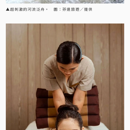
▲超刺激的河流泛舟。 圖：芬達旅遊／提供