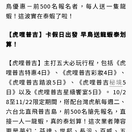
鳥優惠－前500名報名者，每人送一隻龍
蝦！這波實在泰蝦了啦！
【虎哩普吉】卡假日出發 早鳥送龍蝦泰划
算！
【虎哩普吉】主打五大必玩行程，包括《虎
哩普吉特惠4日》、《虎哩普吉彩妝4日》、
《虎哩普吉踏浪5日》、《虎哩普吉
秘境
5
日》以及《虎哩普吉星級饗宴5日》。 10/2
8至11/22限定期間，搭配台灣虎航每週二、
六台北直飛普吉島，前500名搶先報名，直
接一人一龍蝦，真的泰划算！這次業者陣容
更是夢幻：芬達、世邦、長汎、百威、五