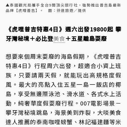
▲泰國觀光局攜手全台9間頂尖旅行社，強勢推出普吉島最新
品牌【虎哩普吉】。 圖：芬達旅遊／提供
《虎哩普吉特惠4日》週六出發19800起 攀
牙灣秘境＋必比登
美食
＋五星離島耍廢
想要來個周末耍廢的海島假期，《虎哩普吉
特惠4日》行程周六出發，超適合小資上班
族，只要請兩天假，就能玩出高規格度假
風。最大的亮點入住五星一島一飯店的椰
島，享受無邊際泳池、滑水道、各式水上活
動，純奢華度假耍廢行程。007電影場景－
攀牙灣秘境跳島，海景美到炸裂，大啖美食
達人推薦的泰南咖哩螃蟹、林記福建麵等米