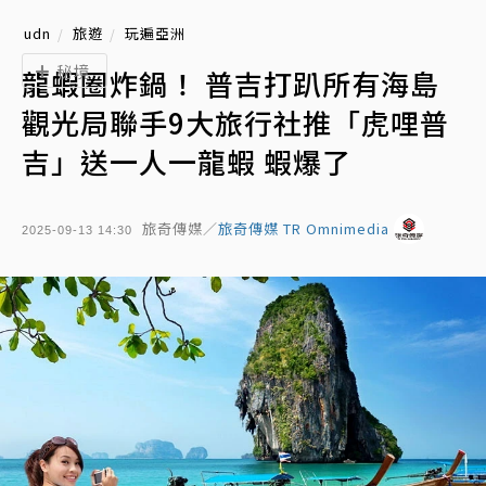
udn
旅遊
玩遍亞洲
秘境
龍蝦圈炸鍋！ 普吉打趴所有海島
觀光局聯手9大旅行社推「虎哩普
吉」送一人一龍蝦 蝦爆了
旅奇傳媒／
旅奇傳媒 TR Omnimedia
2025-09-13 14:30