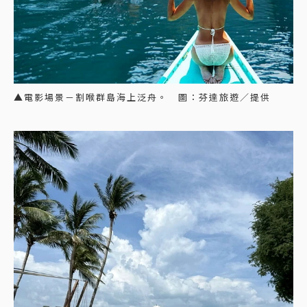
▲電影場景－割喉群島海上泛舟。 圖：芬達旅遊／提供