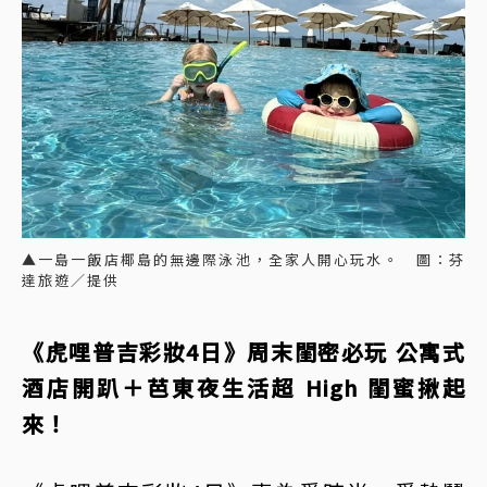
▲一島一飯店椰島的無邊際泳池，全家人開心玩水。 圖：芬
達旅遊／提供
《虎哩普吉彩妝4日》周末閨密必玩 公寓式
酒店開趴＋芭東夜生活超 High 閨蜜揪起
來！