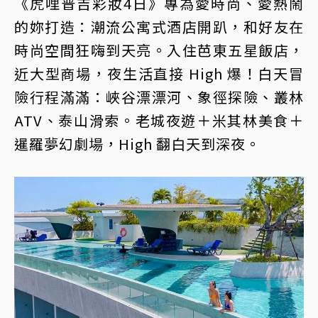
《虎哩普吉彩妝4日》專為愛時尚、愛熱鬧
的妳打造：潮流公寓式酒店開趴，和好友在
時尚空間狂嗨到天亮。入住芭東五星飯店，
近大型商場，夜生活直接 High 爆！白天冒
險行程滿滿：峽谷漂漂河、象徑探險、叢林
ATV、泰山滑索。老城夜遊＋米其林美食＋
暹羅夢幻劇場，High 翻白天到深夜。