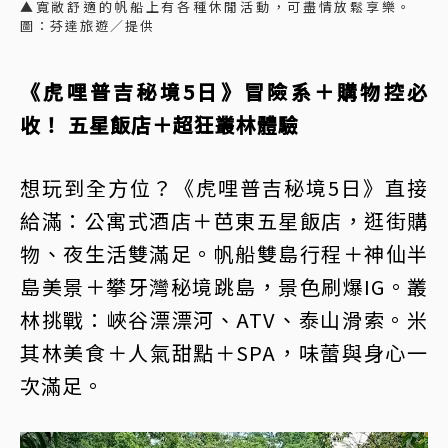
▲寬敞舒適的帆船上有各種休閒活動，可盡情放鬆享樂。
圖：芬達旅遊／提供
《虎哩普吉秘境5日》冒險系＋購物控必
收！ 五星飯店＋超狂叢林體驗
想玩到全方位？《虎哩普吉秘境5日》直接
給滿：公寓式酒店＋芭東五星飯店，逛街購
物、夜生活雙滿足。帆船雙島行程＋神仙半
島美景＋攀牙灣秘境跳島，景色刷爆IG。叢
林挑戰：峽谷漂漂河、ATV、泰山滑索。米
其林美食＋人氣甜點＋SPA，味蕾與身心一
次滿足。