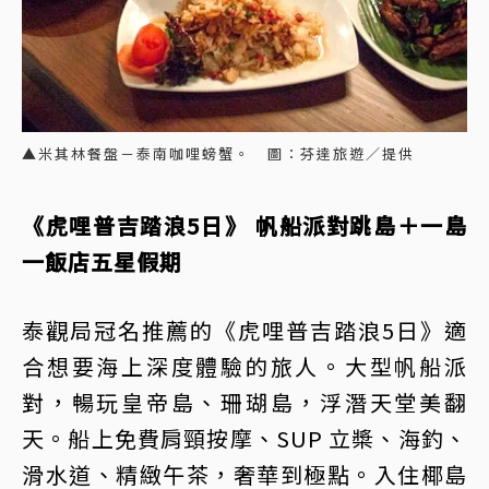
▲米其林餐盤－泰南咖哩螃蟹。 圖：芬達旅遊／提供
《虎哩普吉踏浪5日》 帆船派對跳島＋一島
一飯店五星假期
泰觀局冠名推薦的《虎哩普吉踏浪5日》適
合想要海上深度體驗的旅人。大型帆船派
對，暢玩皇帝島、珊瑚島，浮潛天堂美翻
天。船上免費肩頸按摩、SUP 立槳、海釣、
滑水道、精緻午茶，奢華到極點。入住椰島