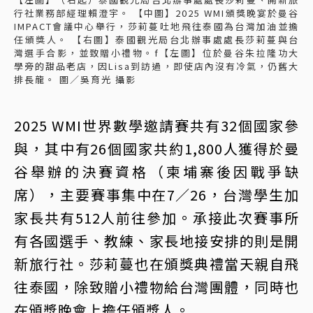
行社業務部經理賴澄宇。 【中圖】2025 WMI頒獎晚宴於曼谷
IMPACT會議中心舉行，莎莉蔓吐地飛往泰國為台灣加油並擔
任頒獎人。 【右圖】泰國觀光局台北辦事處處長莎莉蔓與台
灣選手合影，並致贈小禮物。f【左圖】位於曼谷朱拉隆功大
學旁的甜品老店，因Lisa到訪過，即使店內沒有冷氣，仍舊大
排長龍。 圖／吳育光 攝影
2025 WMI世界數學邀請賽共有32個國家參
與，其中有26個國家共約1,800人獲得於曼
谷舉辦的決賽資格（柬埔寨後因戰爭缺
席），主要賽事集中在7∕26，台灣學生加
家長共有512人前往參加。承接此次賽事所
有各國選手、教練、家長地接安排的則是開
新旅行社。莎莉蔓也在頒獎典禮當天親自飛
往泰國，除致贈小禮物給台灣團體，同時也
在頒獎晚會上擔任頒獎人。