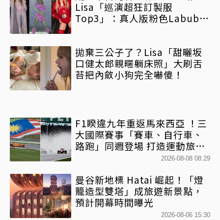
Lisa「巡演超狂訂製服
Top3」：真人版粉色Labubu
戰服全球僅她獨有
拋棄三公子了？Lisa「甜曬坂
口健太郎親暱躺床照」大刷舌
苔把內斂小狗完全嚇傻！
F1睽違九年重返馬來西亞 ！三
大國際賽事「賽車、自行車、
路跑」同週登場 打造運動旅遊
熱潮
2026-08-08 08:29
曼谷新地標 Hatai 崛起！「燈
籠造型雙塔」成旅遊新景點，
預計開幕時間曝光
2026-08-06 15:30