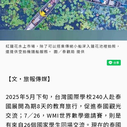
紅蓮花水上市場，除了可以搭乘傳統小船深入蓮花池裡拍照，
還提供空拍機隨船服務。 圖／泰觀局 提供
【文・旅報傳媒】
2025年5月下旬，台灣國際學校240人赴泰
國展開為期8天的教育旅行，促進泰國
觀光
交流；7∕26，WMI世界數學邀請賽，則是
有來自26個國家學生同場交流。現在的泰國