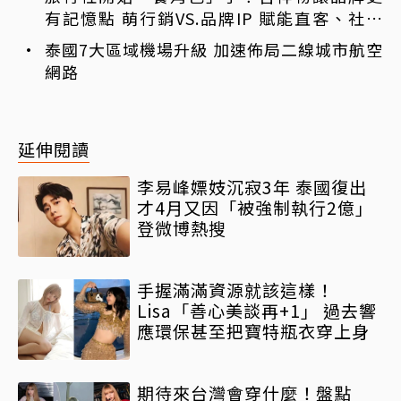
有記憶點 萌行銷VS.品牌IP 賦能直客、社群
與服務新動能
泰國7大區域機場升級 加速佈局二線城市航空
網路
延伸閱讀
李易峰嫖妓沉寂3年 泰國復出
才4月又因「被強制執行2億」
登微博熱搜
手握滿滿資源就該這樣！
Lisa「善心美談再+1」 過去響
應環保甚至把寶特瓶衣穿上身
期待來台灣會穿什麼！盤點