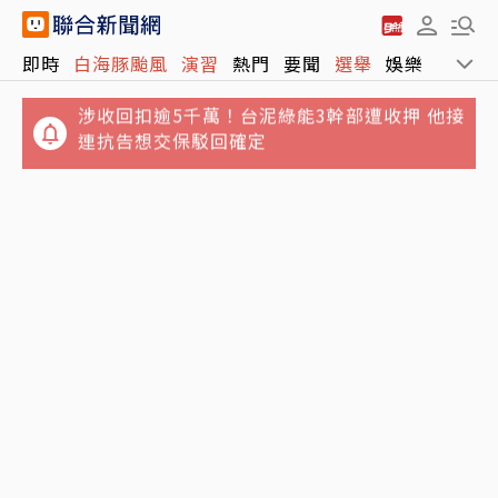
涉收回扣逾5千萬！台泥綠能3幹部遭收押 他接
即時
白海豚颱風
演習
熱門
要聞
選舉
娛樂
運動
連抗告想交保駁回確定
4坪屋髒亂慘不忍睹！澎湖8童遭棄養 6童健康
狀況曝光
驚！軍演途中48顆砲彈滾落車外 台13線交管
畫面曝光