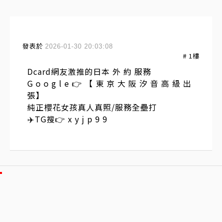
發表於
2026-01-30 20:03:08
#
1
樓
Dcard網友激推的日本 外 約 服務
G o o g l e 👉 【 東 京 大 阪 汐 音 高 級 出
張】
純正櫻花女孩真人真照/服務全壘打
✈️TG搜👉 x y j p 9 9
訂閱