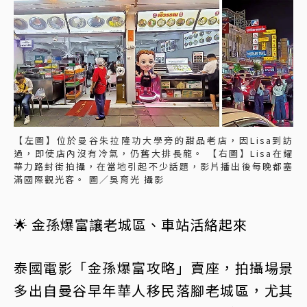
【左圖】位於曼谷朱拉隆功大學旁的甜品老店，因Lisa到訪
過，即使店內沒有冷氣，仍舊大排長龍。 【右圖】Lisa在耀
華力路封街拍攝，在當地引起不少話題，影片播出後每晚都塞
滿國際觀光客。 圖／吳育光 攝影
🌟 金孫爆富讓老城區、車站活絡起來
泰國電影「金孫爆富攻略」賣座，拍攝場景
多出自曼谷早年華人移民落腳老城區，尤其