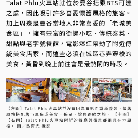
Talat Phlu火車站就位於曼谷搭乘BTS可達
之處，因此吸引許多喜愛懷舊風格的旅客。
加上周邊是曼谷當地人非常喜愛的「老城美
食區」，擁有豐富的街邊小吃、傳統泰菜、
甜點與老字號餐館，電影爆紅帶動了附近傳
統美食店家，而這些必須在城區巷弄穿梭的
美食，黃昏到晚上前往會是最熱鬧的時段。
【左圖】Talat Phlu火車站並沒有因為電影而重新整裝，懷舊
風格搭配舊市區串成美食、追星、懷舊路線之旅。 【中圖】
【右圖】Talat Phlu火車站附近的餐廳與街景都很具在地風
格。 圖／吳育光 攝影