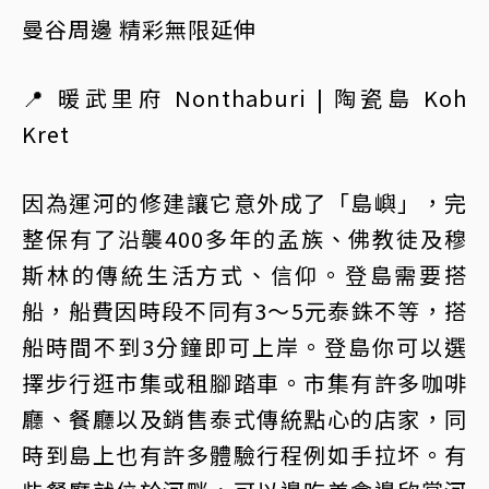
曼谷周邊 精彩無限延伸
📍 暖武里府 Nonthaburi | 陶瓷島 Koh
Kret
因為運河的修建讓它意外成了「島嶼」，完
整保有了沿襲400多年的孟族、佛教徒及穆
斯林的傳統生活方式、信仰。登島需要搭
船，船費因時段不同有3～5元泰銖不等，搭
船時間不到3分鐘即可上岸。登島你可以選
擇步行逛市集或租腳踏車。市集有許多咖啡
廳、餐廳以及銷售泰式傳統點心的店家，同
時到島上也有許多體驗行程例如手拉坏。有