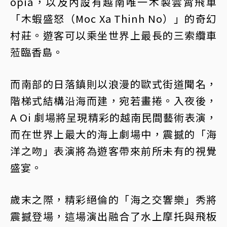
opia，以及內設有越南唯一木製雲霄飛車
「木蝦盛怒（Moc Xa Thinh No）」的奇幻
村莊。遊客可以乘坐世界上最長的三索纜車
蒞臨香島。
而南部的日落鎮則以浪漫的歐式街道聞名，
階梯式結構沿海而建，宛若畫捲。入夜後，
A Oi 劇場將呈現精彩的越南民間藝術表演，
而在世界上最大的海上劇場中，震撼的「海
洋之吻」表演將為遊客帶來前所未有的視覺
盛宴。
歲末之際，精彩絕倫的「海之交響樂」秀將
震撼登場，這場演出融合了水上摩托與飛板