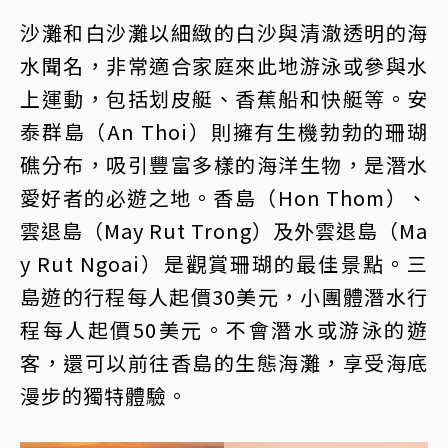
沙灘和白沙灘以細緻的白沙與清澈透明的海
水聞名，非常適合家庭來此地游泳或參與水
上運動，包括划皮艇、香蕉船和快艇等。安
泰群島（An Thoi）則擁有生機勃勃的珊瑚
礁分布，吸引豐富多樣的海洋生物，是潛水
愛好者的必遊之地。香島（Hon Thom）、
雲退島（May Rut Trong）及外雲退島（Ma
y Rut Ngoai）是觀賞珊瑚的最佳景點。三
島遊的行程每人起價30美元，小團體潛水行
程每人起價50美元。不會潛水或游泳的遊
客，還可以前往香島的生態海灘，享受海底
漫步的獨特體驗。