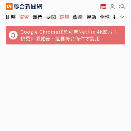
Google Chrome終於可看Netflix 4K影片！
即時
演習
熱門
要聞
選舉
娛樂
運動
全球
社會
快更新瀏覽器、還要符合條件才能用
離世前48小時還在直播！網紅「肥大叔」猝逝
暴瘦粉絲疑「早覺得不對」
白海豚颱風「先蛻殼5次、再長途跋涉靠近大
陸」 陸專家稱罕見