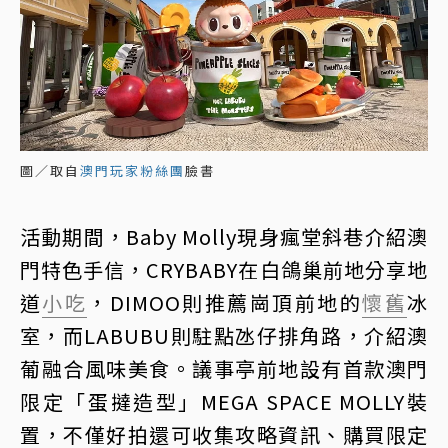
圖／取自
澳門玩家粉絲團
臉書
活動期間，Baby Molly現身瘋堂斜巷介紹澳
門特色手信，CRYBABY在白鴿巢前地分享地
道
小吃
，DIMOO則推薦崗頂前地的
懷舊
冰
室，而LABUBU則駐點氹仔排角路，介紹澳
葡融合風味美食。議事亭前地設有首款澳門
限定「蛋撻造型」MEGA SPACE MOLLY裝
置，不僅好拍還可收集攻略資訊、購買限定