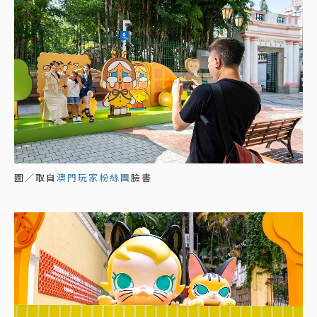
圖／取自
澳門玩家粉絲團
臉書