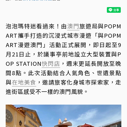
泡泡瑪特迷看過來！由
澳門
旅遊局與POPM
ART攜手打造的沉浸式城市漫遊「與POPM
ART漫遊澳門」活動正式展開，即日起至9
月21日止，於議事亭前地設立大型裝置與P
OP STATION
快閃店
，週末更延長開放至晚
間8點。此次活動結合人氣角色、世遺景點
與
在地美食
，邀請旅客化身城市探索家，走
進街區感受不一樣的澳門風貌。