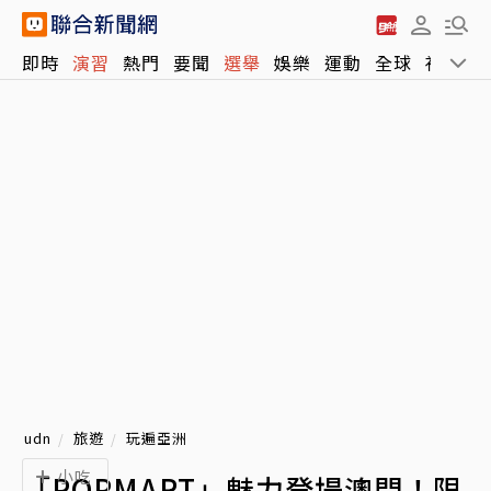
即時
演習
熱門
要聞
選舉
娛樂
運動
全球
社會
udn
旅遊
玩遍亞洲
小吃
「POPMART」魅力登場澳門！限