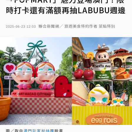
時打卡還有滿額再抽LABUBU週邊
聯合新聞網／ 旅遊美食特約作者 萊點特別
2025-06-23 12:03
圖／取自
澳門玩家粉絲團
臉書