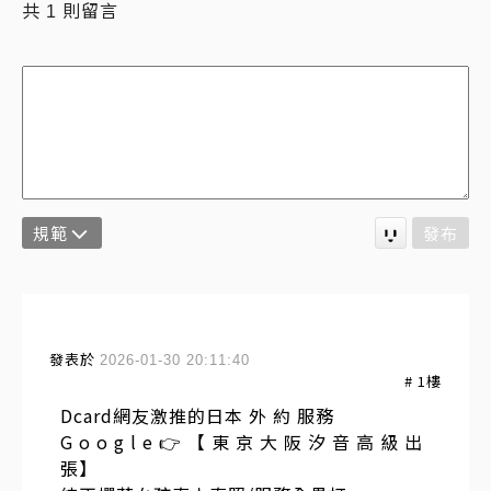
共
則留言
1
規範
發布
發表於
2026-01-30 20:11:40
#
1
樓
Dcard網友激推的日本 外 約 服務
G o o g l e 👉 【 東 京 大 阪 汐 音 高 級 出
張】