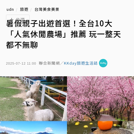
udn
旅遊
台灣美食美景
步道
暑假親子出遊首選！全台10大
「人氣休閒農場」推薦 玩一整天
都不無聊
聯合新聞網／
KKday旅遊生活誌
2025-07-12 11:00