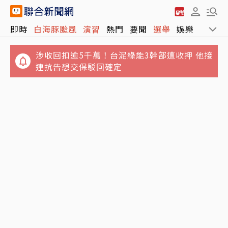
涉收回扣逾5千萬！台泥綠能3幹部遭收押 他接
即時
白海豚颱風
演習
熱門
要聞
選舉
娛樂
運動
連抗告想交保駁回確定
4坪屋髒亂慘不忍睹！澎湖8童遭棄養 6童健康
狀況曝光
驚！軍演途中48顆砲彈滾落車外 台13線交管
畫面曝光