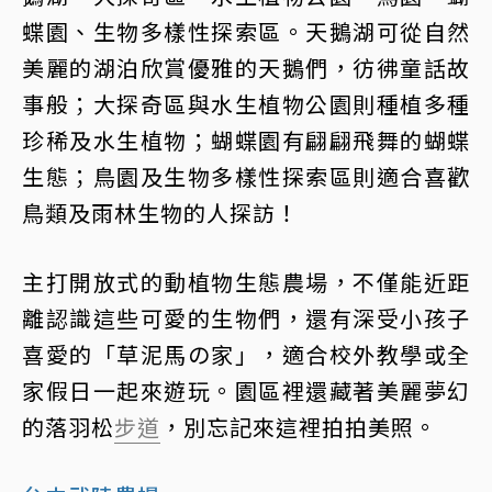
蝶園、生物多樣性探索區。天鵝湖可從自然
美麗的湖泊欣賞優雅的天鵝們，彷彿童話故
事般；大探奇區與水生植物公園則種植多種
珍稀及水生植物；蝴蝶園有翩翩飛舞的蝴蝶
生態；鳥園及生物多樣性探索區則適合喜歡
鳥類及雨林生物的人探訪！
主打開放式的動植物生態農場，不僅能近距
離認識這些可愛的生物們，還有深受小孩子
喜愛的「草泥馬の家」，適合校外教學或全
家假日一起來遊玩。園區裡還藏著美麗夢幻
的落羽松
步道
，別忘記來這裡拍拍美照。