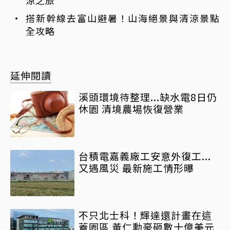
涼之旅
搭新幹線去富山避暑！山海絕景與清涼景點
全攻略
延伸閱讀
溪頭環境待整理...缺水電8日仍
休園 清境農場恢復營業
台積電嘉義廠工安意外復工...
又遇風災 最新施工情形曝
不只北士科！輝達還計畫在這
蓋園區 黃仁勳豪砸數十億美元