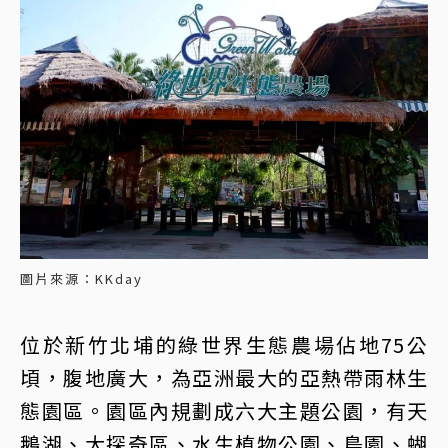
圖片來源：KKday
位於新竹北埔的綠世界生態農場佔地75公
頃，腹地廣大，為亞洲最大的亞熱帶雨林生
態園區。園區內規劃成六大主題公園，有天
鵝湖、大探奇區、水生植物公園、鳥園、蝴