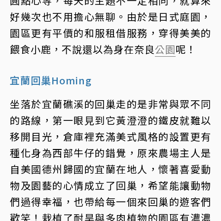
圓點心等，每天的主題不一定相同，就算來
好幾次也不用擔心無聊。由於是日式庭園，
園區更有平價的和服租借服務，穿得美美的
餵食小鹿，不說還以為身在奈良
公園
呢！
宜蘭回巢Homing
坐落於宜蘭礁溪的回巢走的是非常與眾不同
的路線，第一眼見到它黃澄澄的鐵皮就難以
移開目光，倉庫裡充滿美式風格的設置更有
種化身為西部牛仔的錯覺，原來農場主人是
自美國德州歸國的宜蘭在地人，懷著喜愛動
物及園藝的心情成立了回巢，希望能讓動物
們過得幸福，也帶給每一個來回巢的遊客們
歡笑！栽植了耐旱與多肉植物的園區有濃濃